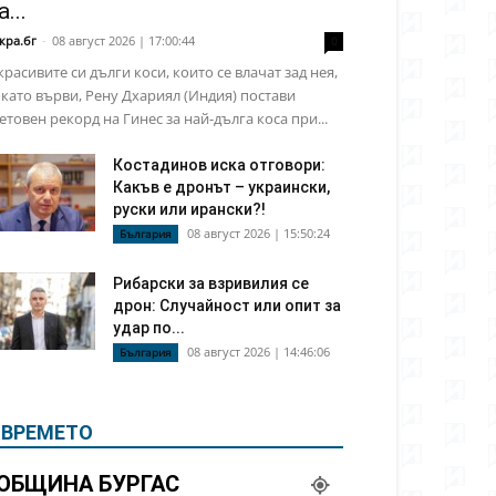
а...
кра.бг
-
08 август 2026 | 17:00:44
0
красивите си дълги коси, които се влачат зад нея,
като върви, Рену Дхариял (Индия) постави
етовен рекорд на Гинес за най-дълга коса при...
Костадинов иска отговори:
Какъв е дронът – украински,
руски или ирански?!
08 август 2026 | 15:50:24
България
Рибарски за взривилия се
дрон: Случайност или опит за
удар по...
08 август 2026 | 14:46:06
България
ВРЕМЕТО
ОБЩИНА БУРГАС