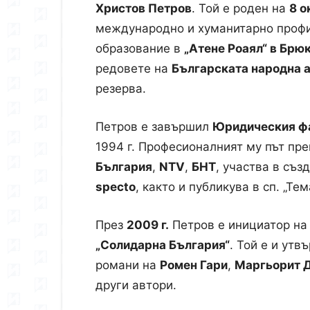
Христов Петров
. Той е роден на
8 о
международно и хуманитарно профи
образование в
„Атене Роаял“ в Брю
редовете на
Българската народна 
резерва.
Петров е завършил
Юридическия фа
1994 г. Професионалният му път пр
България
,
NTV
,
БНТ
, участва в съз
specto
, както и публикува в сп. „Тема
През
2009 г.
Петров е инициатор на
„Солидарна България“
. Той е и ут
романи на
Ромен Гари
,
Маргьорит 
други автори.