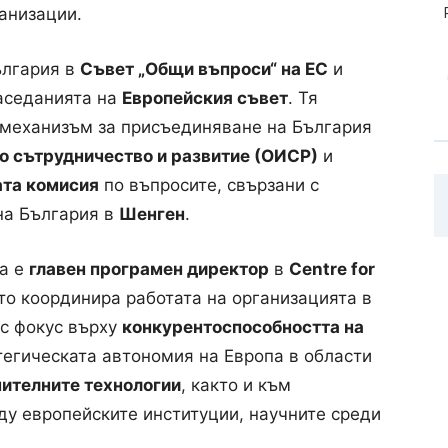
анизации.
ългария в
Съвет „Общи въпроси“ на ЕС
и
аседанията на
Европейския съвет
. Тя
механизъм за присъединяване на България
о сътрудничество и развитие (ОИСР)
и
ата комисия
по въпросите, свързани с
на България в
Шенген
.
ва е
главен програмен директор
в
Centre for
то координира работата на организацията в
 с фокус върху
конкурентоспособността на
атегическата автономия на Европа в области
ителните технологии
, както и към
у европейските институции, научните среди