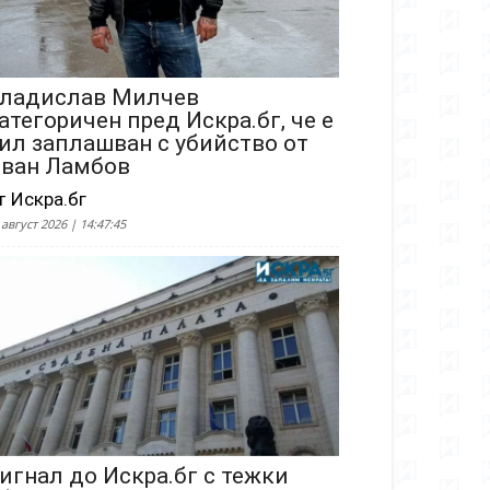
ладислав Милчев
атегоричен пред Искра.бг, че е
ил заплашван с убийство от
ван Ламбов
т Искра.бг
 август 2026 | 14:47:45
игнал до Искра.бг с тежки