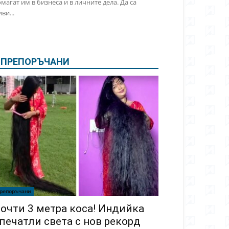
магат им в бизнеса и в личните дела. Да са
ви...
ПРЕПОРЪЧАНИ
репоръчани
очти 3 метра коса! Индийка
печатли света с нов рекорд