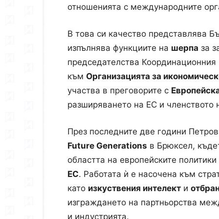
отношенията с международните орг
В това си качество представлява Б
изпълнява функциите на
шерпа
за з
председателства Координационния 
към
Организацията за икономическ
участва в преговорите с
Европейск
разширяването на ЕС и членството 
През последните две години Петро
Future Generations
в Брюксел, къде
областта на европейските политики
ЕС
. Работата ѝ е насочена към стр
като
изкуствения интелект
и
отбран
изграждането на партньорства межд
и индустрията.