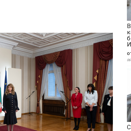
В
к
б
И
о
06
С