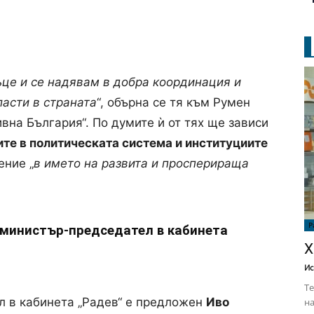
ъце и се надявам в добра координация и
ласти в страната
“, обърна се тя към Румен
вна България“. По думите ѝ от тях ще зависи
те в политическата система и институциите
ение „
в името на развита и просперираща
Р
 министър-председател в кабинета
Х
Ис
Те
л в кабинета „Радев“ е предложен
Иво
на