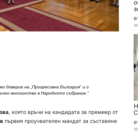
о
з
о
06
о доверие на „Прогресивна България“ и ѝ
ично мнозинство в Народното събрание.“
Н
ова
, която връчи на кандидата за премиер от
С
в
първия проучвателен мандат за съставяне
о
05