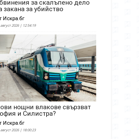
бвинения за скалъпено дело
а закана за убийство
т Искра.бг
 август 2026 | 12:54:19
ови нощни влакове свързват
офия и Силистра?
т Искра.бг
 август 2026 | 18:00:23