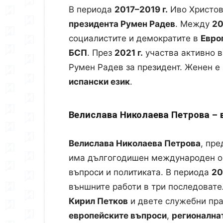
В периода
2017–2019 г.
Иво Христов
президента Румен Радев
. Между
20
социалистите и демократите в
Евро
БСП
. През
2021 г.
участва активно в
Румен Радев за президент. Женен е
испански език
.
Велислава Николаева Петрова –
Велислава Николаева Петрова
, пр
има дългогодишен международен опи
въпроси и политиката. В периода
20
външните работи в три последовате
Кирил Петков
и двете служебни пр
европейските въпроси
,
регионална