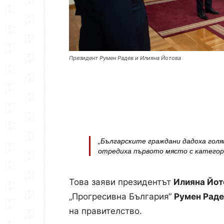
Президент Румен Радев и Илияна Йотова
„Българските граждани дадоха голям
отредиха първото място с категор
Това заяви президентът
Илияна Йот
„Прогресивна България“
Румен Раде
на правителство.