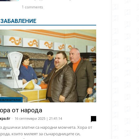
1 comments
ЗАБАВЛЕНИЕ
азвлекателно
ора от народа
кра.бг
-
16 септември 2025 | 21:41:14
2
з душички златни са народни момчета. Хора от
рода, които милеят за сънародниците си,