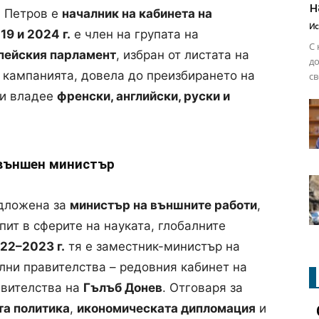
н
 Петров е
началник на кабинета на
Ис
19 и 2024 г.
е член на групата на
С 
пейския парламент
, избран от листата на
до
 кампанията, довела до преизбирането на
св
 и владее
френски, английски, руски и
 външен министър
едложена за
министър на външните работи
,
т в сферите на науката, глобалните
22–2023 г.
тя е заместник-министър на
лни правителства – редовния кабинет на
авителства на
Гълъб Донев
. Отговаря за
та политика
,
икономическата дипломация
и