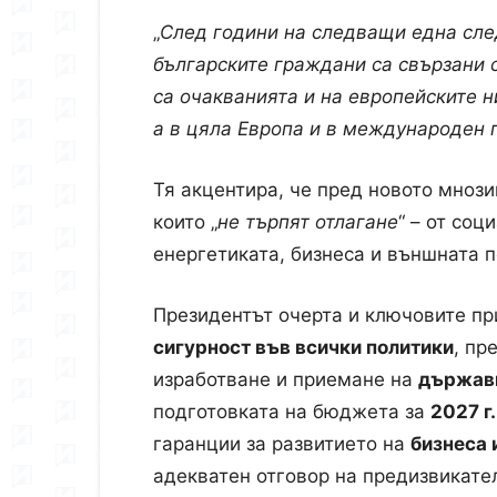
„
След години на следващи една след
българските граждани са свързани 
са очакванията и на европейските н
а в цяла Европа и в международен п
Тя акцентира, че пред новото мноз
които „
не търпят отлагане
“ – от со
енергетиката, бизнеса и външната п
Президентът очерта и ключовите пр
сигурност във всички политики
, пр
изработване и приемане на
държавн
подготовката на бюджета за
2027 г.
гаранции за развитието на
бизнеса 
адекватен отговор на предизвикате