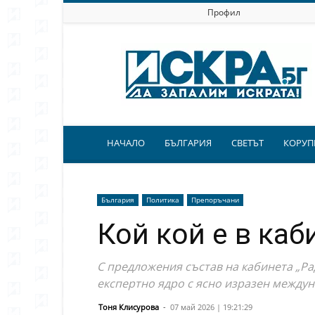
Профил
Искра.бг
НАЧАЛО
БЪЛГАРИЯ
СВЕТЪТ
КОРУП
България
Политика
Препоръчани
Кой кой е в каб
С предложения състав на кабинета „Ра
експертно ядро с ясно изразен между
Тоня Клисурова
-
07 май 2026 | 19:21:29