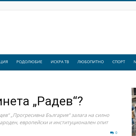
ЦИЯ
РОДОЛЮБИЕ
ИСКРА ТВ
ЛЮБОПИТНО
СПОРТ
инета „Радев“?
дев“ „Прогресивна България“ залага на силно
народен, европейски и институционален опит
137
0