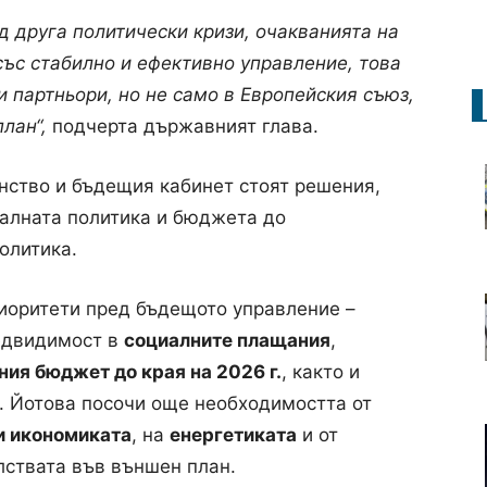
 друга политически кризи, очакванията на
със стабилно и ефективно управление, това
и партньори, но не само в Европейския съюз,
лан“,
подчерта държавният глава.
инство и бъдещия кабинет стоят решения,
циалната политика и бюджета до
олитика.
иоритети пред бъдещото управление –
едвидимост в
социалните плащания
,
ия бюджет до края на 2026 г.
, както и
. Йотова посочи още необходимостта от
и икономиката
, на
енергетиката
и от
лствата във външен план.