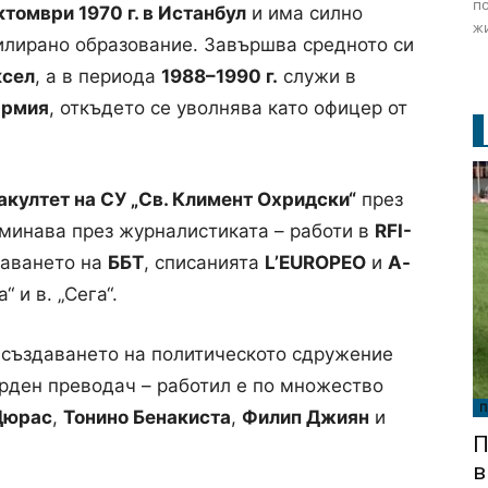
по
ктомври 1970 г. в Истанбул
и има силно
жи
лирано образование. Завършва средното си
ксел
, а в периода
1988–1990 г.
служи в
армия
, откъдето се уволнява като офицер от
култет на СУ „Св. Климент Охридски“
през
еминава през журналистиката – работи в
RFI-
даването на
ББТ
, списанията
L’EUROPEO
и
A-
“ и в. „Сега“.
 създаването на политическото сдружение
върден преводач – работил е по множество
П
Дюрас
,
Тонино Бенакиста
,
Филип Джиян
и
П
в