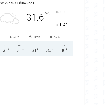
Разкъсана Облачност
°
31.8
°
C
31.6
°
31.6
55 %
4kmh
45 %
СБ
НД
ПН
ВТ
СР
31
°
31
°
31
°
30
°
30
°