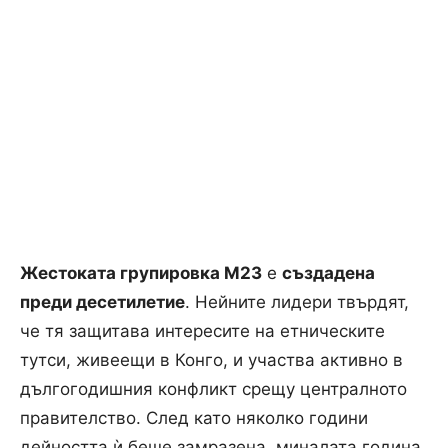
Жестоката групировка М23
е
създадена
преди десетилетие
. Нейните лидери твърдят,
че тя защитава интересите на етническите
тутси, живеещи в Конго, и участва активно в
дългогодишния конфликт срещу централното
правителство. След като няколко години
дейността ѝ беше замразена, миналата година