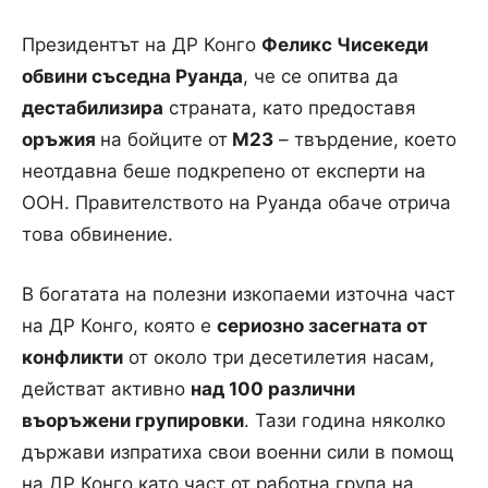
Президентът на ДР Конго
Феликс Чисекеди
обвини съседна Руанда
, че се опитва да
дестабилизира
страната, като предоставя
оръжия
на бойците от
М23
– твърдение, което
неотдавна беше подкрепено от експерти на
ООН. Правителството на Руанда обаче отрича
това обвинение.
В богатата на полезни изкопаеми източна част
на ДР Конго, която е
сериозно засегната от
конфликти
от около три десетилетия насам,
действат активно
над 100 различни
въоръжени групировки
. Тази година няколко
държави изпратиха свои военни сили в помощ
на ДР Конго като част от работна група на