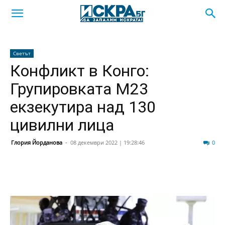
Светът
Конфликт в Конго:
Групировката M23
екзекутира над 130
цивилни лица
Глория Йорданова
-
08 декември 2022 | 19:28:46
225
0