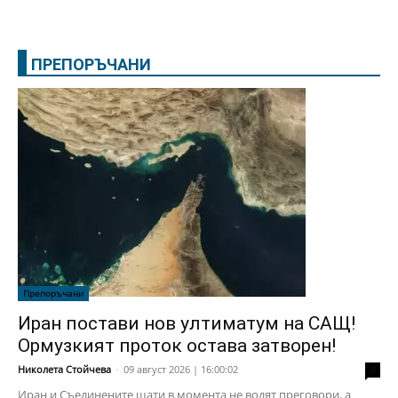
ПРЕПОРЪЧАНИ
Препоръчани
Иран постави нов ултиматум на САЩ!
Ормузкият проток остава затворен!
Николета Стойчева
-
09 август 2026 | 16:00:02
0
Иран и Съединените щати в момента не водят преговори, а