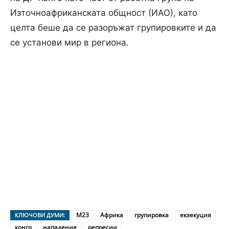
Източноафриканската общност (ИАО), като
целта беше да се разоръжат групировките и да
се установи мир в региона.
M23
Африка
групировка
екзекуция
КЛЮЧОВИ ДУМИ:
конго
нападение
репресии