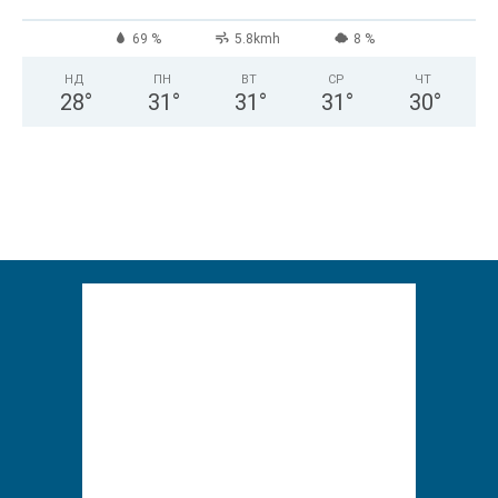
69 %
5.8kmh
8 %
НД
ПН
ВТ
СР
ЧТ
28
°
31
°
31
°
31
°
30
°