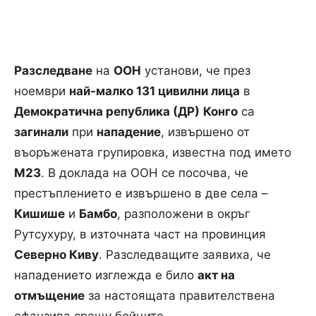
Разследване
на
ООН
установи, че през
ноември
най-малко 131 цивилни лица
в
Демократична република (ДР)
Конго
са
загинали
при
нападение
, извършено от
въоръжената групировка, известна под името
М23
. В доклада на ООН се посочва, че
престъплението е извършено в две села –
Кишише
и
Бамбо
, разположени в окръг
Рутсухуру, в източната част на провинция
Северно Киву
. Разследващите заявиха, че
нападението изглежда е било
акт на
отмъщение
за настоящата правителствена
офанзива срещу бойците.