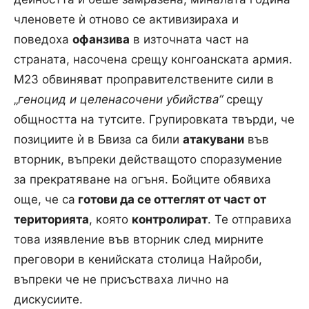
членовете ѝ отново се активизираха и
поведоха
офанзива
в източната част на
страната, насочена срещу конгоанската армия.
М23 обвиняват проправителствените сили в
„
геноцид и целенасочени убийства“
срещу
общността на тутсите. Групировката твърди, че
позициите ѝ в Бвиза са били
атакувани
във
вторник, въпреки действащото споразумение
за прекратяване на огъня. Бойците обявиха
още, че са
готови да се оттеглят от част от
територията
, която
контролират
. Те отправиха
това изявление във вторник след мирните
преговори в кенийската столица Найроби,
въпреки че не присъстваха лично на
дискусиите.