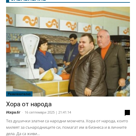
Развлекателно
Хора от народа
Искра.бг
-
16 септември 2025 | 21:41:14
2
Тез душички златни са народни момчета. Хора от народа, които
милеят за сънародниците си, помагат им в бизнеса и в личните
дела. Да са живи...