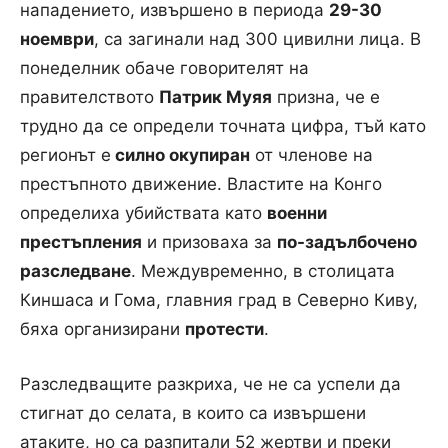
нападението, извършено в периода
29-30
ноември
, са загинали над 300 цивилни лица. В
понеделник обаче говорителят на
правителството
Патрик Муяя
призна, че е
трудно да се определи точната цифра, тъй като
регионът е
силно окупиран
от членове на
престъпното движение. Властите на Конго
определиха убийствата като
военни
престъпления
и призоваха за
по-задълбочено
разследване
. Междувременно, в столицата
Киншаса и Гома, главния град в Северно Киву,
бяха организирани
протести
.
Разследващите разкриха, че не са успели да
стигнат до селата, в които са извършени
атаките, но са разпитали 52 жертви и преки