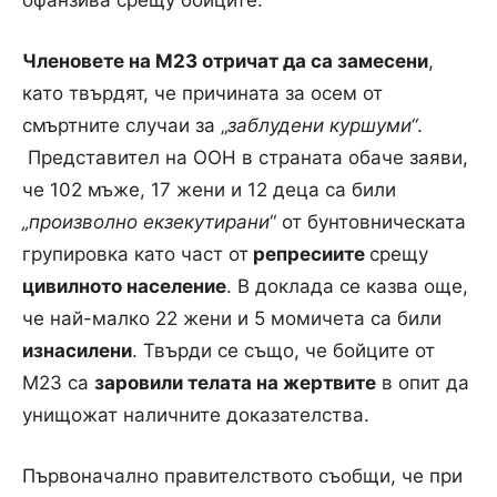
Членовете на М23 отричат да са замесени
,
като твърдят, че причината за осем от
смъртните случаи за „
заблудени куршуми“
.
Представител на ООН в страната обаче заяви,
че 102 мъже, 17 жени и 12 деца са били
„произволно екзекутирани
“ от бунтовническата
групировка като част от
репресиите
срещу
цивилното население
. В доклада се казва още,
че най-малко 22 жени и 5 момичета са били
изнасилени
. Твърди се също, че бойците от
M23 са
заровили телата на жертвите
в опит да
унищожат наличните доказателства.
Първоначално правителството съобщи, че при