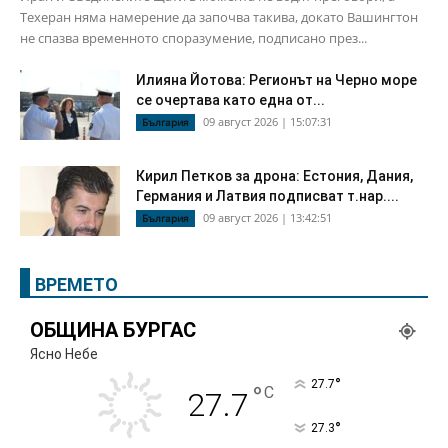
Техеран няма намерение да започва такива, докато Вашингтон
не спазва временното споразумение, подписано през...
Илияна Йотова: Регионът на Черно море
се очертава като една от...
09 август 2026 | 15:07:31
България
Кирил Петков за дрона: Естония, Дания,
Германия и Латвия подписват т.нар....
09 август 2026 | 13:42:51
България
ВРЕМЕТО
ОБЩИНА БУРГАС
Ясно Небе
°
27.7
°
C
27.7
°
27.3