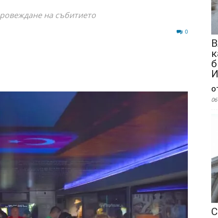
провеждане на събитието
57
0
В
к
б
И
о
06
С