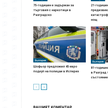
75-годишен е задържан за
21-годише
търговия с наркотици в
предизвик
Разградско
катастроф
нощ
България
България
Шофьор предложил 45 евро
81-годишна
подкуп на полицаи в Исперих
в Разград 
състояние
ВАШИЯТ КОМЕНТАР