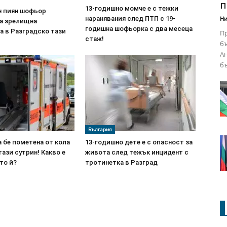
п
13-годишно момче е с тежки
н пиян шофьор
Ни
наранявания след ПТП с 19-
а зрелищна
годишна шофьорка с два месеца
а в Разградско тази
Пр
стаж!
бъ
Ан
бъ
България
 бе пометена от кола
13-годишно дете е с опасност за
тази сутрин! Какво е
живота след тежък инцидент с
то й?
тротинетка в Разград