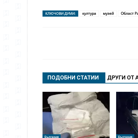
култура
музей
Област Р
КЛЮЧОВИ ДУМИ:
Сподели
ПОДОБНИ СТАТИИ
ДРУГИ ОТ 
България
България