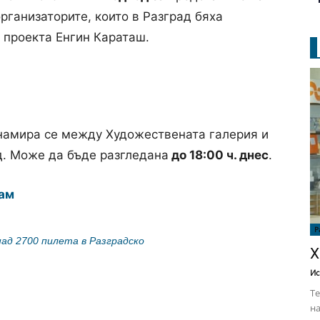
рганизаторите, които в Разград бяха
 проекта Енгин Караташ.
 намира се между Художествената галерия и
д. Може да бъде разгледана
до 18:00 ч. днес
.
ам
Р
ад 2700 пилета в Разградско
Х
Ис
Те
на