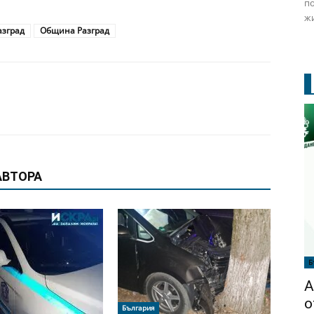
по
жи
азград
Община Разград
АВТОРА
Б
А
о
България