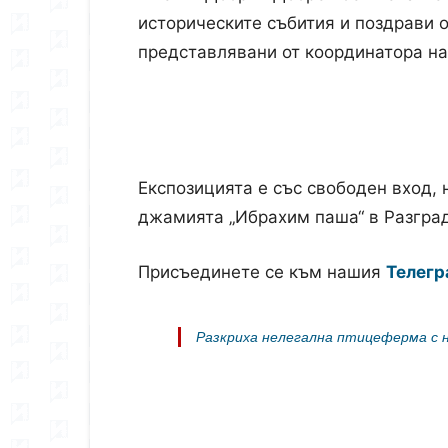
историческите събития и поздрави о
представлявани от координатора на
Експозицията е със свободен вход,
джамията „Ибрахим паша“ в Разгра
Присъединете се към нашия
Телегр
Разкриха нелегална птицеферма с н