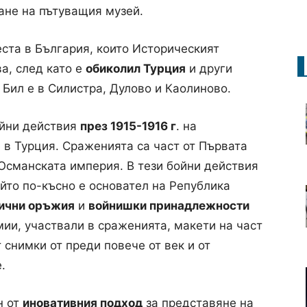
ане на пътуващия музей.
еста в България, които Историческият
а, след като е
обиколил Турция
и други
Бил е в Силистра, Дулово и Каолиново.
ойни действия
през 1915-1916 г
. на
 в Турция. Сраженията са част от Първата
Османската империя. В тези бойни действия
йто по-късно е основател на Република
ични оръжия
и
войнишки принадлежности
мии, участвали в сраженията, макети на част
 снимки от преди повече от век и от
.
н от
иновативния подход
за представяне на