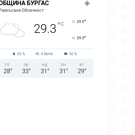
ОБЩИНА БУРГАС
Разкъсана Облачност
°
29.5
°
C
29.3
°
29.3
55 %
4.9kmh
30 %
ПТ
СБ
НД
ПН
ВТ
28
°
33
°
31
°
31
°
29
°