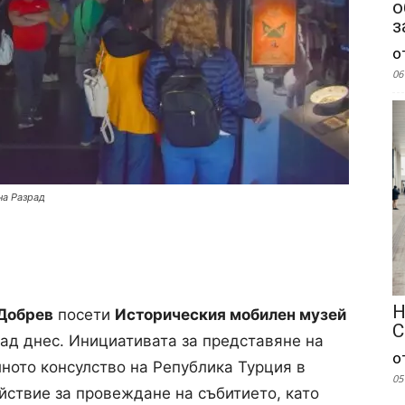
о
з
о
06
на Разрад
Н
Добрев
посети
Историческия мобилен музей
С
град днес. Инициативата за представяне на
о
лното консулство на Република Турция в
05
йствие за провеждане на събитието, като