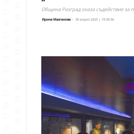
Община Разград оказа съдействие за 
Ирина Мазганова
-
30 април 2025 | 19:30:36
Сподели