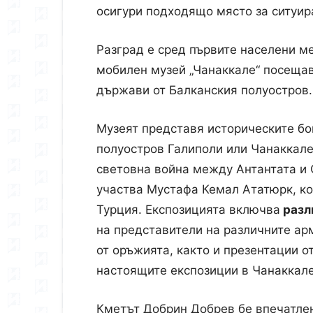
осигури подходящо място за ситуир
Разград е сред първите населени м
мобилен музей „Чанаккале“ посещав
държави от Балканския полуостров. 
Музеят представя историческите б
полуостров Галиполи или Чанаккале
световна война между Антантата и 
участва Мустафа Кемал Ататюрк, ко
Турция. Експозицията включва
разл
на представители на различните ар
от оръжията, както и презентации от
настоящите експозиции в Чанаккале
Кметът Добрин Добрев бе впечатле