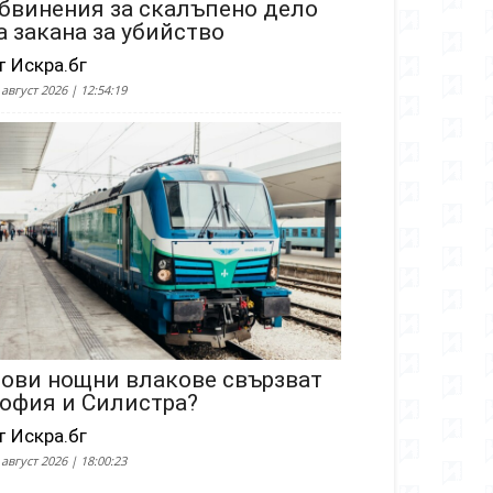
бвинения за скалъпено дело
а закана за убийство
т Искра.бг
 август 2026 | 12:54:19
ови нощни влакове свързват
офия и Силистра?
т Искра.бг
 август 2026 | 18:00:23