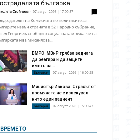
острадалата българка
колета Стойчева
-
07 август 2026 | 17:00:57
0
едседателят на Комисията по политиките за
лгарите извън страната в 52 Народно събрание,
гел Георгиев, съобщи в социалната мрежа, че на
лгарката Ива Михайлова...
ВМРО: МВнР трябва веднага
да реагира и да защити
името на...
07 август 2026 | 16:00:28
България
Министър Ивкова: Страхът от
промяната не е излекувал
нито един пациент
07 август 2026 | 15:00:43
България
ВРЕМЕТО