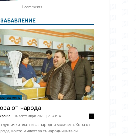
1 comments
ЗАБАВЛЕНИЕ
азвлекателно
ора от народа
кра.бг
-
16 септември 2025 | 21:41:14
2
з душички златни са народни момчета. Хора от
рода, които милеят за сънародниците си,