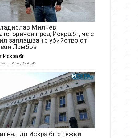
ладислав Милчев
атегоричен пред Искра.бг, че е
ил заплашван с убийство от
ван Ламбов
т Искра.бг
 август 2026 | 14:47:45
игнал до Искра.бг с тежки