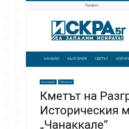
Профил
Искра.бг
НАЧАЛО
БЪЛГАРИЯ
СВЕТЪТ
КОРУП
България
Области
Кметът на Разг
Историческия 
„Чанаккале“