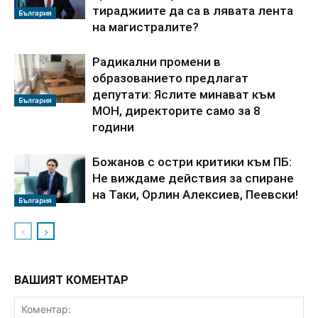
тираджиите да са в лявата лента
България
на магистралите?
Радикални промени в
образованието предлагат
депутати: Яслите минават към
България
МОН, директорите само за 8
години
Божанов с остри критики към ПБ:
Не виждаме действия за спиране
на Таки, Орлин Алексиев, Пеевски!
България
ВАШИЯТ КОМЕНТАР