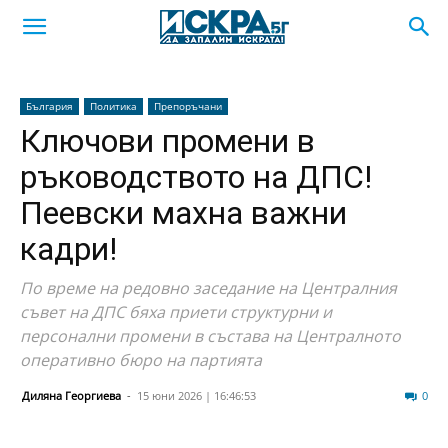
България
Политика
Препоръчани
Ключови промени в
ръководството на ДПС!
Пеевски махна важни
кадри!
По време на редовно заседание на Централния
съвет на ДПС бяха приети структурни и
персонални промени в състава на Централното
оперативно бюро на партията
Диляна Георгиева
-
15 юни 2026 | 16:46:53
113
0