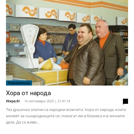
Развлекателно
Хора от народа
Искра.бг
-
16 септември 2025 | 21:41:14
2
Тез душички златни са народни момчета. Хора от народа, които
милеят за сънародниците си, помагат им в бизнеса и в личните
дела. Да са живи...