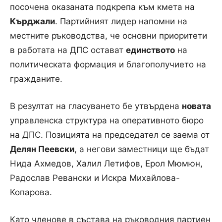
посочена оказаната подкрепа към кмета на
Кърджали
. Партийният лидер напомни на
местните ръководства, че основни приоритети
в работата на ДПС остават
единството
на
политическата формация и благополучието на
гражданите.
В резултат на гласуването бе утвърдена
новата
управленска структура на оперативното бюро
на ДПС. Позицията на председател се заема от
Делян Пеевски
, а негови заместници ще бъдат
Нида Ахмедов, Халил Летифов, Ерол Мюмюн,
Радослав Ревански и Искра Михайлова-
Копарова.
Като членове в състава на ръководния партиен