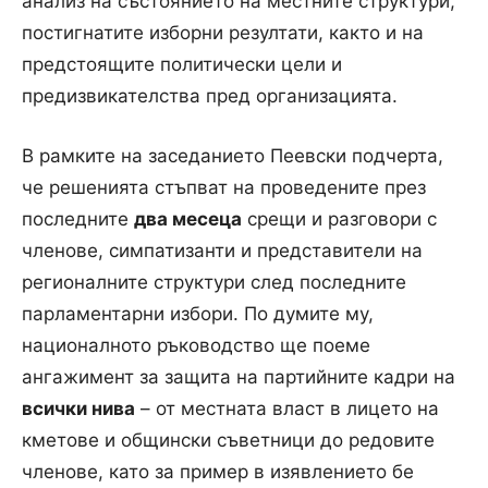
анализ на състоянието на местните структури,
постигнатите изборни резултати, както и на
предстоящите политически цели и
предизвикателства пред организацията.
В рамките на заседанието Пеевски подчерта,
че решенията стъпват на проведените през
последните
два месеца
срещи и разговори с
членове, симпатизанти и представители на
регионалните структури след последните
парламентарни избори. По думите му,
националното ръководство ще поеме
ангажимент за защита на партийните кадри на
всички нива
– от местната власт в лицето на
кметове и общински съветници до редовите
членове, като за пример в изявлението бе