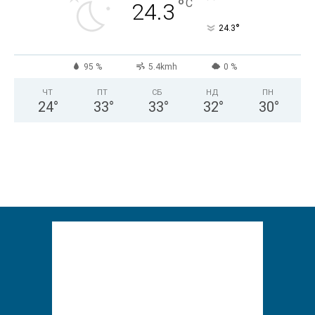
°
C
24.3
°
24.3
95 %
5.4kmh
0 %
ЧТ
ПТ
СБ
НД
ПН
24
°
33
°
33
°
32
°
30
°