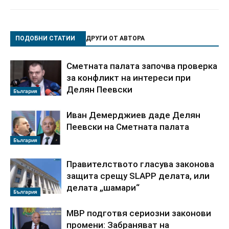
ПОДОБНИ СТАТИИ
ДРУГИ ОТ АВТОРА
Сметната палата започва проверка
за конфликт на интереси при
Делян Пеевски
България
Иван Демерджиев даде Делян
Пеевски на Сметната палата
България
Правителството гласува законова
защита срещу SLAPP делата, или
делата „шамари“
България
МВР подготвя сериозни законови
промени: Забраняват на