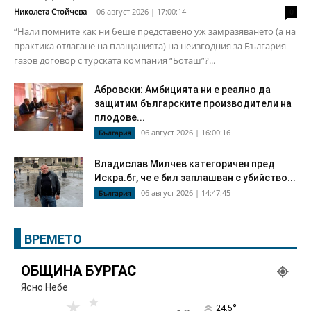
Николета Стойчева
-
06 август 2026 | 17:00:14
0
“Нали помните как ни беше представено уж замразяването (а на
практика отлагане на плащанията) на неизгодния за България
газов договор с турската компания “Боташ”?...
Абровски: Амбицията ни е реално да
защитим българските производители на
плодове...
06 август 2026 | 16:00:16
България
Владислав Милчев категоричен пред
Искра.бг, че е бил заплашван с убийство...
06 август 2026 | 14:47:45
България
ВРЕМЕТО
ОБЩИНА БУРГАС
Ясно Небе
°
24.5