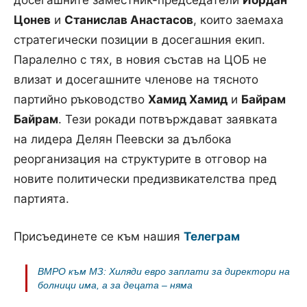
Цонев
и
Станислав Анастасов
, които заемаха
стратегически позиции в досегашния екип.
Паралелно с тях, в новия състав на ЦОБ не
влизат и досегашните членове на тясното
партийно ръководство
Хамид Хамид
и
Байрам
Байрам
. Тези рокади потвърждават заявката
на лидера Делян Пеевски за дълбока
реорганизация на структурите в отговор на
новите политически предизвикателства пред
партията.
Присъединете се към нашия
Телеграм
ВМРО към МЗ: Хиляди евро заплати за директори на
болници има, а за децата – няма