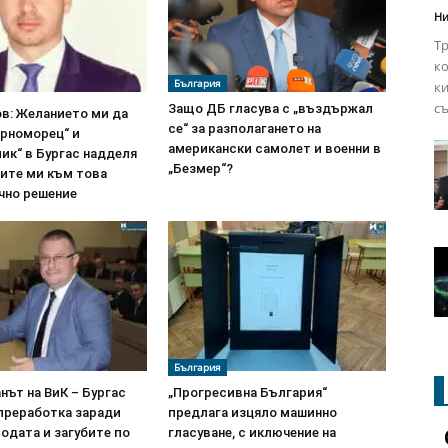
Ни
Тр
ко
България
ки
съ
Защо ДБ гласува с „въздържал
ов: Желанието ми да
се“ за разполагането на
ерноморец“ и
американски самолет и военни в
ик“ в Бургас надделя
„Безмер“?
вите ми към това
чно решение
България
нът на ВиК – Бургас
„Прогресивна България“
 преработка заради
предлага изцяло машинно
водата и загубите по
гласуване, с иключение на