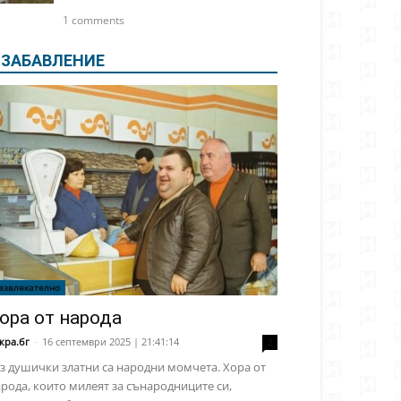
1 comments
ЗАБАВЛЕНИЕ
азвлекателно
ора от народа
кра.бг
-
16 септември 2025 | 21:41:14
2
з душички златни са народни момчета. Хора от
рода, които милеят за сънародниците си,