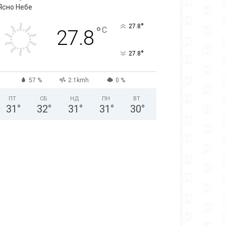
Ясно Небе
°
27.8
°
C
27.8
°
27.8
57 %
2.1kmh
0 %
ПТ
СБ
НД
ПН
ВТ
31
°
32
°
31
°
31
°
30
°