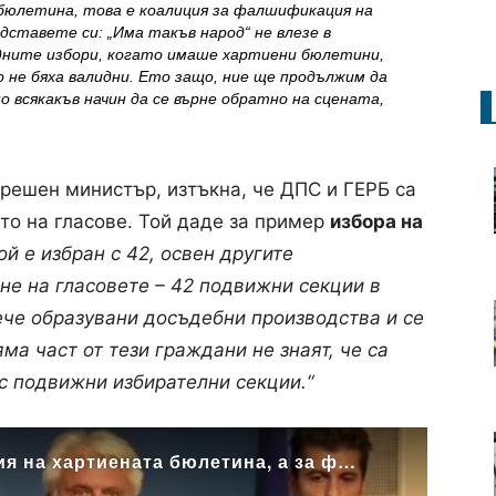
 бюлетина, това е коалиция за фалшификация на
дставете си: „Има такъв народ“ не влезе в
едните избори, когато имаше хартиени бюлетини,
 не бяха валидни. Ето защо, ние ще продължим да
о всякакъв начин да се върне обратно на сцената,
трешен министър, изтъкна, че ДПС и ГЕРБ са
то на гласове. Той даде за пример
избора на
Той е избран с 42, освен другите
не на гласовете – 42 подвижни секции в
ече образувани досъдебни производства и се
ма част от тези граждани не знаят, че са
 с подвижни избирателни секции.“