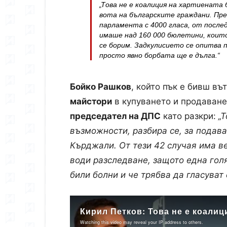
„Това не е коалиция на хартиената
вота на българските граждани. Пре
парламента с 4000 гласа, от посл
имаше над 160 000 бюлетини, които
се борим. Задкулисието се опитва п
просто явно борбата ще е дълга.“
Бойко Рашков
, който пък е бивш въ
майстори
в купуването и продаване
председател на ДПС
като разкри:
„
възможности, разбира се, за подава
Кърджали. От тези 42 случая има в
води разследване, защото една голя
били болни и че трябва да гласуват