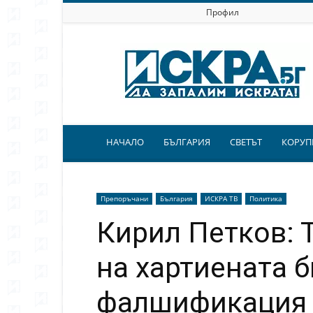
Профил
Искра.бг
НАЧАЛО
БЪЛГАРИЯ
СВЕТЪТ
КОРУП
Препоръчани
България
ИСКРА ТВ
Политика
Кирил Петков: 
на хартиената б
фалшификация 