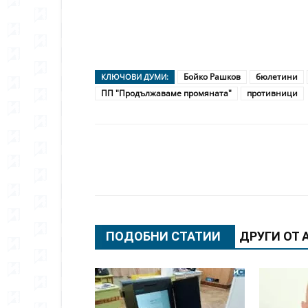
Бойко Рашков
бюлетини
КЛЮЧОВИ ДУМИ:
ПП "Продължаваме промяната"
противници
Сподели
ПОДОБНИ СТАТИИ
ДРУГИ ОТ 