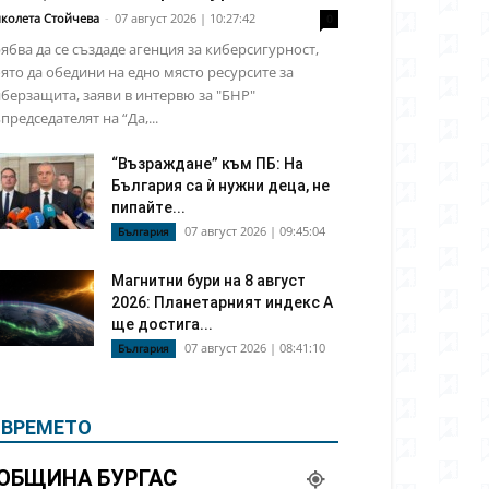
колета Стойчева
-
07 август 2026 | 10:27:42
0
ябва да се създаде агенция за киберсигурност,
ято да обедини на едно място ресурсите за
берзащита, заяви в интервю за "БНР"
председателят на “Да,...
“Възраждане” към ПБ: На
България са ѝ нужни деца, не
пипайте...
07 август 2026 | 09:45:04
България
Магнитни бури на 8 август
2026: Планетарният индекс А
ще достига...
07 август 2026 | 08:41:10
България
ВРЕМЕТО
ОБЩИНА БУРГАС