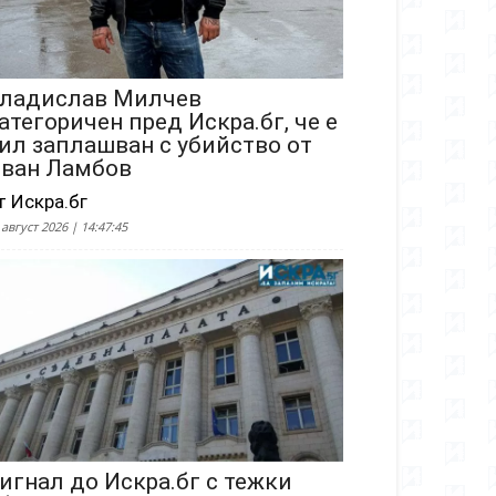
ладислав Милчев
атегоричен пред Искра.бг, че е
ил заплашван с убийство от
ван Ламбов
т Искра.бг
 август 2026 | 14:47:45
игнал до Искра.бг с тежки