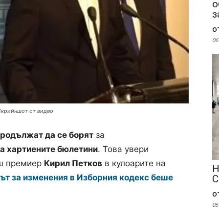
о
з
о
06
Скрийншот от видео
родължат да се борят
за
а хартиените бюлетини
. Това увери
вш премиер
Кирил Петков
в кулоарите на
Н
ът за изменения в Изборния кодекс беше
С
о
05