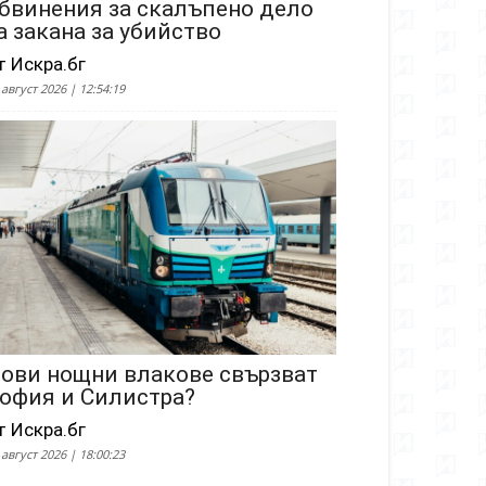
бвинения за скалъпено дело
а закана за убийство
т Искра.бг
 август 2026 | 12:54:19
ови нощни влакове свързват
офия и Силистра?
т Искра.бг
 август 2026 | 18:00:23