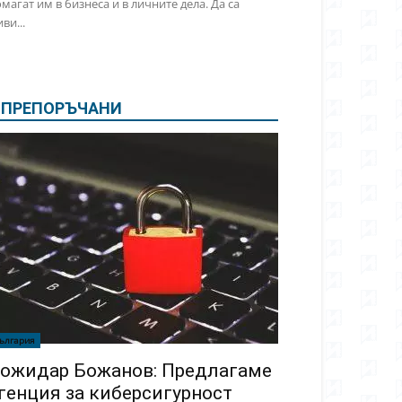
магат им в бизнеса и в личните дела. Да са
ви...
ПРЕПОРЪЧАНИ
ългария
ожидар Божанов: Предлагаме
генция за киберсигурност