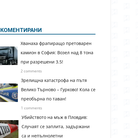
КОМЕНТИРАНИ
Хванаха фрапиращо претоварен
камион в София: Возел над 8 тона
при разрешени 3.5!
2 comments
Зрелищна катастрофа на пътя
Велико Търново – Гурково! Кола се
преобърна по таван!
1 comments
Убийството на мъж в Пловдив:
Случаят се заплита, задържани
са и непълнолетни