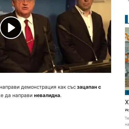
направи демонстрация как със
зацапан с
Р
е да направи
невалидна
.
Х
Ис
Те
на