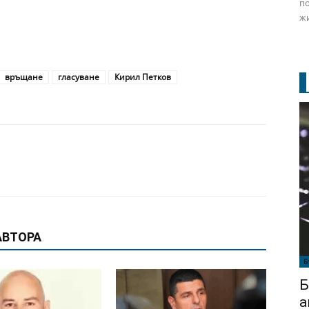
по
жи
връщане
гласуване
Кирил Петков
АВТОРА
Б
Б
а