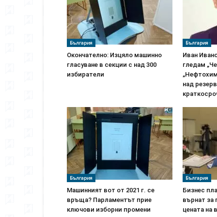
България
България
Окончателно: Изцяло машинно
Иван Иван
гласуване в секции с над 300
гледам „Ч
избиратели
„Нефтохим
над резер
краткосро
България
България
Машинният вот от 2021 г. се
Бизнес пла
връща? Парламентът прие
върнат за
ключови изборни промени
цената на 