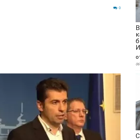
84
0
В
к
б
И
о
06
С