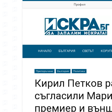
Профил
Искра.бг
НАЧАЛО
БЪЛГАРИЯ
СВЕТЪТ
КОРУП
Препоръчани
България
Политика
Кирил Петков ра
съгласили Мари
премиер и вън