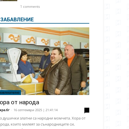
1 comments
ЗАБАВЛЕНИЕ
азвлекателно
ора от народа
кра.бг
-
16 септември 2025 | 21:41:14
2
з душички златни са народни момчета. Хора от
рода, които милеят за сънародниците си,