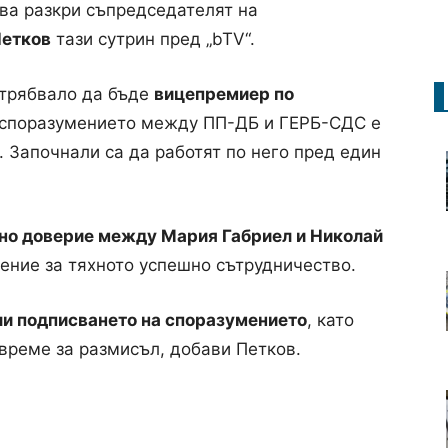
ва разкри съпредседателят на
етков
тази сутрин пред „bTV“.
 трябвало да бъде
вицепремиер по
а споразумението между ПП-ДБ и ГЕРБ-СДС е
. Започнали са да работят по него пред един
но доверие между Мария Габриел и Николай
чение за тяхното успешно сътрудничество.
и подписването на споразумението
, като
време за размисъл, добави Петков.