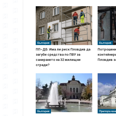
България
България
ПП–ДБ: Има ли риск Пловдив да
Потрошени
загуби средства по ПВУ за
контейнери
санирането на 32 жилищни
Пловдив з
сгради?
България
Препоръчан