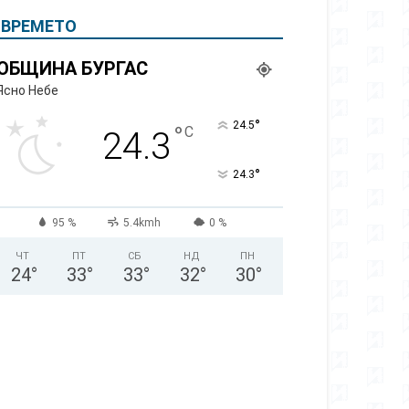
ВРЕМЕТО
ОБЩИНА БУРГАС
Ясно Небе
°
24.5
°
C
24.3
°
24.3
95 %
5.4kmh
0 %
ЧТ
ПТ
СБ
НД
ПН
24
°
33
°
33
°
32
°
30
°