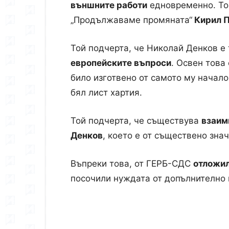
външните работи
едновременно. То
„Продължаваме промяната“
Кирил П
Той подчерта, че Николай Денков е
европейските въпроси
. Освен тов
било изготвено от самото му начало
бял лист хартия.
Той подчерта, че съществува
взаим
Денков
, което е от съществено зна
Въпреки това, от ГЕРБ-СДС
отложил
посочили нуждата от допълнително 