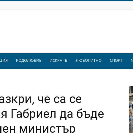
ЦИЯ
РОДОЛЮБИЕ
ИСКРА ТВ
ЛЮБОПИТНО
СПОРТ
зкри, че са се
я Габриел да бъде
шен министър