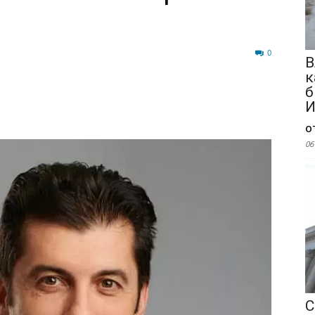
383
0
В
к
б
И
о
06
С