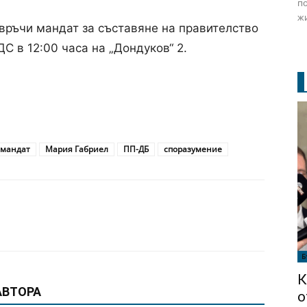
по
жи
връчи мандат за съставяне на правителство
С в 12:00 часа на „Дондуков“ 2.
мандат
Мария Габриел
ПП-ДБ
споразумение
Б
К
АВТОРА
о