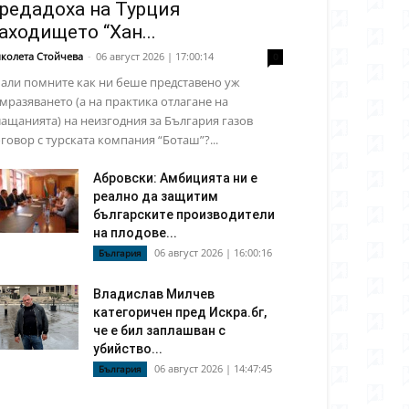
редадоха на Турция
аходището “Хан...
колета Стойчева
-
06 август 2026 | 17:00:14
0
али помните как ни беше представено уж
мразяването (а на практика отлагане на
ащанията) на неизгодния за България газов
говор с турската компания “Боташ”?...
Абровски: Амбицията ни е
реално да защитим
българските производители
на плодове...
06 август 2026 | 16:00:16
България
Владислав Милчев
категоричен пред Искра.бг,
че е бил заплашван с
убийство...
06 август 2026 | 14:47:45
България