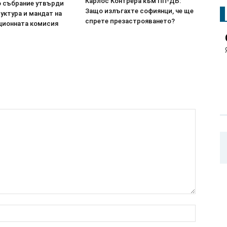
Карлос Контрера към ПП-ДБ:
 събрание утвърди
Защо излъгахте софиянци, че ще
уктура и мандат на
спрете презастрояването?
ционната комисия