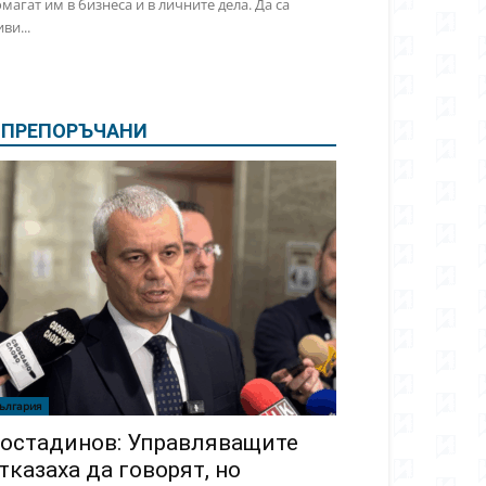
магат им в бизнеса и в личните дела. Да са
ви...
ПРЕПОРЪЧАНИ
ългария
остадинов: Управляващите
тказаха да говорят, но