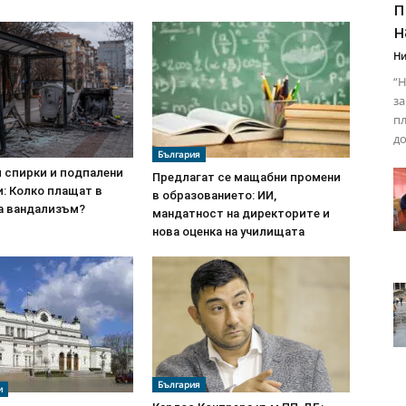
п
н
Ни
“Н
за
пл
до
България
 спирки и подпалени
Предлагат се мащабни промени
: Колко плащат в
в образованието: ИИ,
а вандализъм?
мандатност на директорите и
нова оценка на училищата
България
и