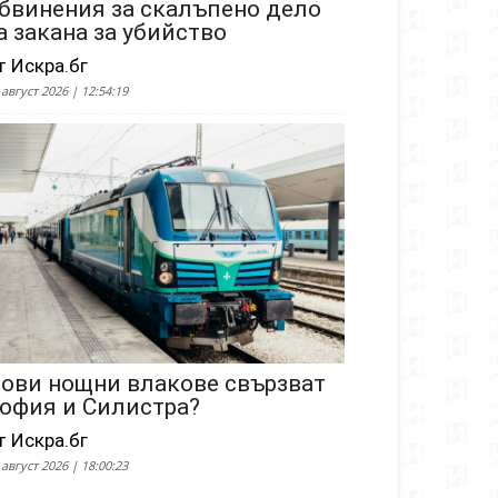
бвинения за скалъпено дело
а закана за убийство
т Искра.бг
 август 2026 | 12:54:19
ови нощни влакове свързват
офия и Силистра?
т Искра.бг
 август 2026 | 18:00:23