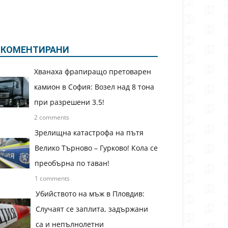
КОМЕНТИРАНИ
Хванаха фрапиращо претоварен
камион в София: Возел над 8 тона
при разрешени 3.5!
2 comments
Зрелищна катастрофа на пътя
Велико Търново – Гурково! Кола се
преобърна по таван!
1 comments
Убийството на мъж в Пловдив:
Случаят се заплита, задържани
са и непълнолетни