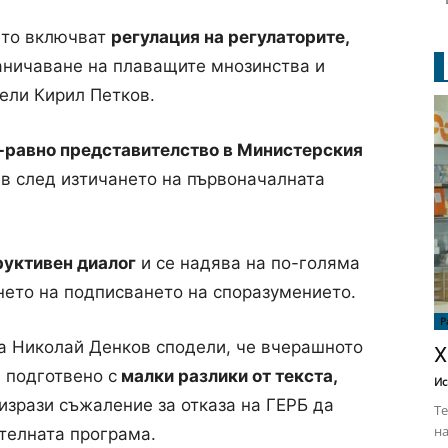
ето включват
регулация на регулаторите,
раничаване на плаващите мнозинства и
ели Кирил Петков.
-равно представителство в Министерския
в след изтичането на първоначалната
руктивен диалог
и се надява на по-голяма
ането на подписването на споразумението.
Р
ка Николай Денков сподели, че вчерашното
Х
 подготвено с
малки разлики от текста,
Ис
 изрази съжаление за отказа на ГЕРБ да
Те
на
телната програма.