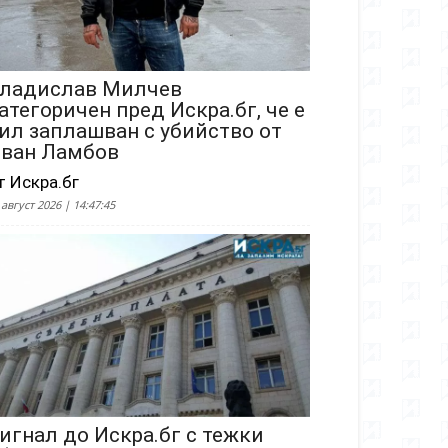
ладислав Милчев
атегоричен пред Искра.бг, че е
ил заплашван с убийство от
ван Ламбов
т Искра.бг
 август 2026 | 14:47:45
игнал до Искра.бг с тежки