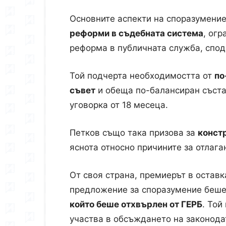
Основните аспекти на споразумени
реформи в съдебната система
, ог
реформа в публичната служба, спод
Той подчерта необходимостта от
по
съвет
и обеща по-балансиран съста
уговорка от 18 месеца.
Петков също така призова за
конст
яснота относно причините за отлаг
От своя страна, премиерът в остав
предложение за споразумение беше
който беше отхвърлен от ГЕРБ
. Той
участва в обсъждането на законода