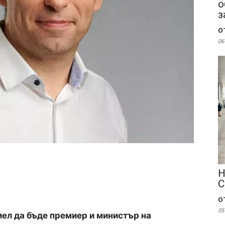
о
з
о
06
Н
С
о
05
иел да бъде премиер и министър на