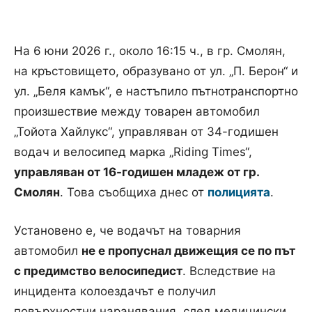
На 6 юни 2026 г., около 16:15 ч., в гр. Смолян,
на кръстовището, образувано от ул. „П. Берон“ и
ул. „Беля камък“, е настъпило пътнотранспортно
произшествие между товарен автомобил
„Тойота Хайлукс“, управляван от 34-годишен
водач и велосипед марка „Riding Times“,
управляван от 16-годишен младеж от гр.
Смолян
. Това съобщиха днес от
полицията
.
Установено е, че водачът на товарния
автомобил
не е пропуснал движещия се по път
с предимство велосипедист
. Вследствие на
инцидента колоездачът е получил
повърхностни наранявания, след медицински