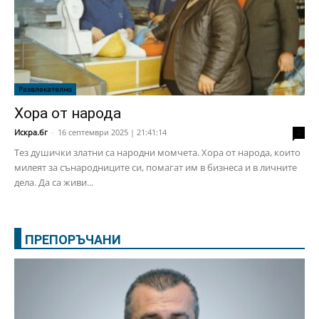
Развлекателно
Хора от народа
Искра.бг
-
16 септември 2025 | 21:41:14
2
Тез душички златни са народни момчета. Хора от народа, които
милеят за сънародниците си, помагат им в бизнеса и в личните
дела. Да са живи...
ПРЕПОРЪЧАНИ