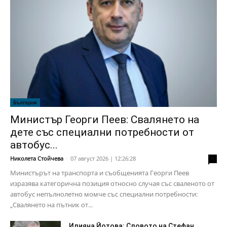
България
Министър Георги Пеев: Свалянето на
дете със специални потребности от
автобус...
Николета Стойчева
-
07 август 2026 | 12:26:28
0
Министърът на транспорта и съобщенията Георги Пеев
изразява категорична позиция относно случая със сваленото от
автобус непълнолетно момче със специални потребности:
„Свалянето на пътник от...
Илияна Йотова: Словото на Стефан