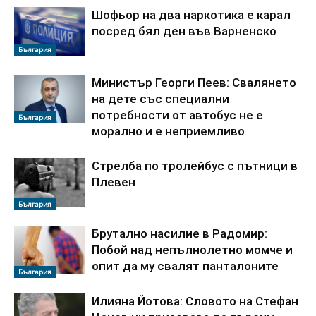
Шофьор на два наркотика е карал
посред бял ден във Варненско
България
Министър Георги Пеев: Свалянето
на дете със специални
потребности от автобус не е
България
морално и е неприемливо
Стрелба по тролейбус с пътници в
Плевен
България
Брутално насилие в Радомир:
Побой над непълнолетно момче и
опит да му свалят панталоните
България
Илияна Йотова: Словото на Стефан