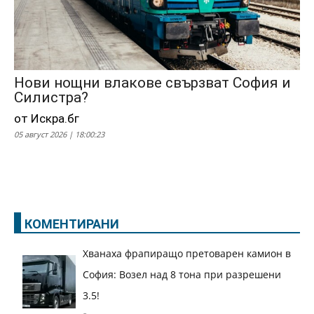
Нови нощни влакове свързват София и
Силистра?
от Искра.бг
05 август 2026 | 18:00:23
КОМЕНТИРАНИ
Хванаха фрапиращо претоварен камион в
София: Возел над 8 тона при разрешени
3.5!