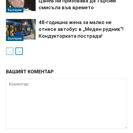
Цанев ни призовава да търсим
смисъла във времето
България
48-годишна жена за малко не
отнесе автобус в „Меден рудник“!
Кондукторката пострада!
България
ВАШИЯТ КОМЕНТАР