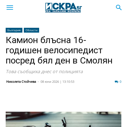
България
Области
Камион блъсна 16-
годишен велосипедист
посред бял ден в Смолян
Това съобщиха днес от полицията
Николета Стойчева
-
08 юни 2026 | 13:10:53
1216
0