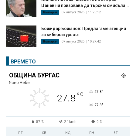
Цанев ни призовава да търсим смисъла...
07 август 2026 | 11:25:12
България
Божидар Божанов: Предлагаме агенция
за киберсигурност
07 август 2026 | 10:27:42
България
ВРЕМЕТО
ОБЩИНА БУРГАС
Ясно Небе
°
27.8
°
C
27.8
°
27.8
57 %
2.1kmh
0 %
ПТ
СБ
НД
ПН
ВТ