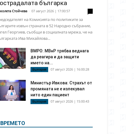
острадалата българка
колета Стойчева
-
07 август 2026 | 17:00:57
0
едседателят на Комисията по политиките за
лгарите извън страната в 52 Народно събрание,
гел Георгиев, съобщи в социалната мрежа, че на
лгарката Ива Михайлова...
ВМРО: МВнР трябва веднага
да реагира и да защити
името на...
07 август 2026 | 16:00:28
България
Министър Ивкова: Страхът от
промяната не е излекувал
нито един пациент
07 август 2026 | 15:00:43
България
ВРЕМЕТО