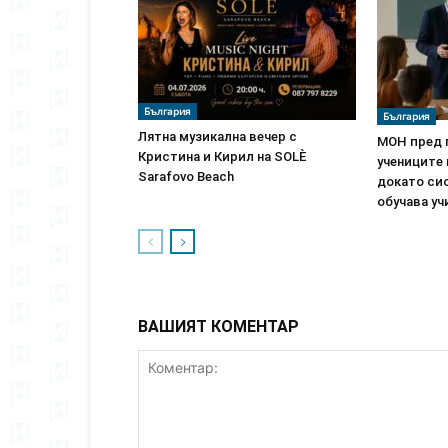
България
България
Лятна музикална вечер с
МОН пред 
Кристина и Кирил на SOLÈ
учениците 
Sarafovo Beach
докато си
обучава у
ВАШИЯТ КОМЕНТАР