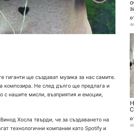
о
з
о
06
е гиганти ще създават музика за нас самите.
а композира. Не след дълго ще предлага и
о с нашите мисли, възприятия и емоции,
Н
С
о
Винод Хосла твърди, че за създаването на
05
ат технологични компании като Spotify и