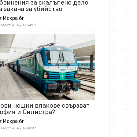
бвинения за скалъпено дело
а закана за убийство
т Искра.бг
 август 2026 | 12:54:19
ови нощни влакове свързват
офия и Силистра?
т Искра.бг
 август 2026 | 18:00:23