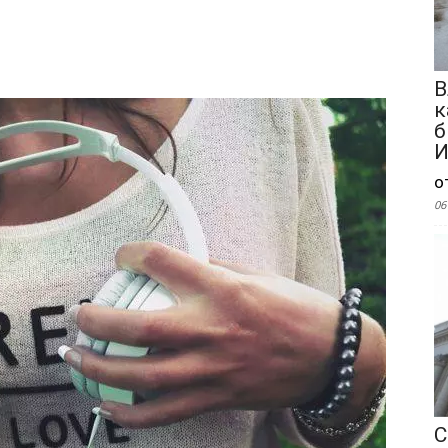
В
к
б
И
о
06
С