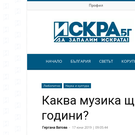
Профил
Искра.бг
НАЧАЛО
БЪЛГАРИЯ
СВЕТЪТ
КОРУП
Любопитно
Наука и култура
Каква музика щ
години?
Гергана Ватова
-
17 юни 2019 | 09:05:44