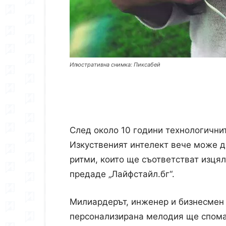
Илюстративна снимка: Пиксабей
След около 10 години технологичнит
Изкуственият интелект вече може д
ритми, които ще съответстват изцял
предаде „Лайфстайл.бг“.
Милиардерът, инженер и бизнесмен 
персонализирана мелодия ще спомаг