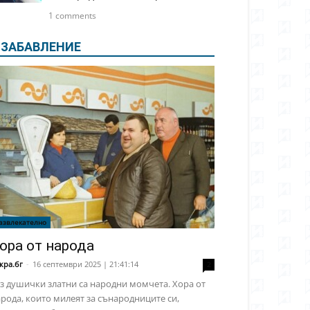
1 comments
ЗАБАВЛЕНИЕ
азвлекателно
ора от народа
кра.бг
-
16 септември 2025 | 21:41:14
2
з душички златни са народни момчета. Хора от
рода, които милеят за сънародниците си,