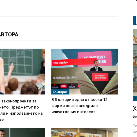
АВТОРА
България
Р
В България една от всеки 12
 законопроекти за
фирми вече е внедрила
Х
ието: Предметът по
изкуствения интелект
ли и използването на
Ис
ще
Те
на