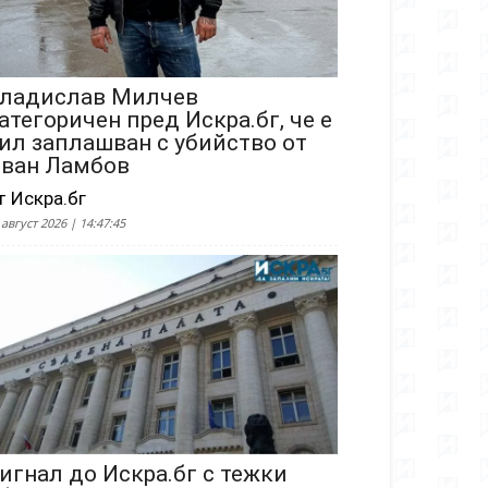
ладислав Милчев
атегоричен пред Искра.бг, че е
ил заплашван с убийство от
ван Ламбов
т Искра.бг
 август 2026 | 14:47:45
игнал до Искра.бг с тежки