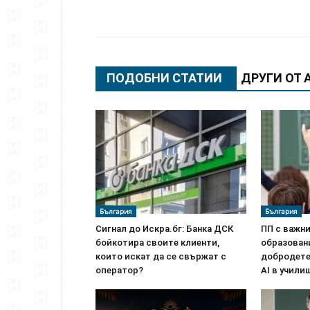
Сподели
ПОДОБНИ СТАТИИ
ДРУГИ ОТ 
България
България
Сигнал до Искра.бг: Банка ДСК
ПП с важни
бойкотира своите клиенти,
образован
които искат да се свържат с
добродете
оператор?
AI в учили