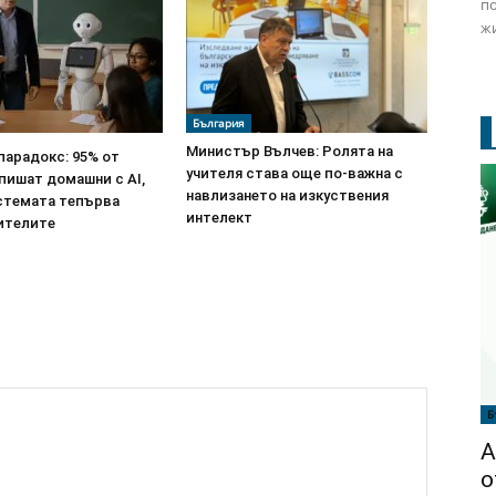
по
жи
България
Министър Вълчев: Ролята на
парадокс: 95% от
учителя става още по-важна с
пишат домашни с AI,
навлизането на изкуствения
стемата тепърва
интелект
чителите
Б
А
о