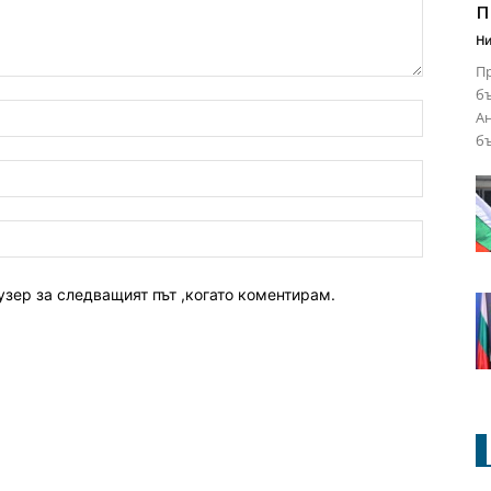
п
Ни
Пр
бъ
Ан
бъ
узер за следващият път ,когато коментирам.