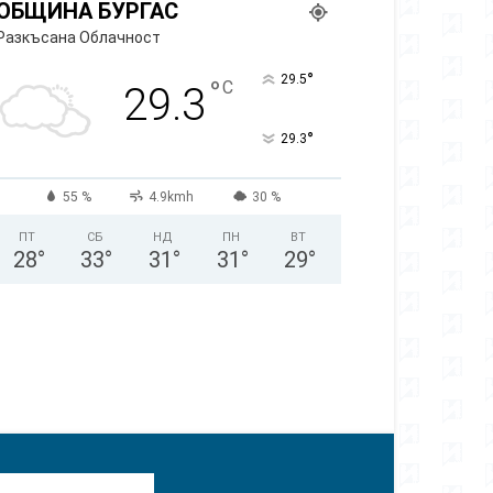
ОБЩИНА БУРГАС
Разкъсана Облачност
°
29.5
°
C
29.3
°
29.3
55 %
4.9kmh
30 %
ПТ
СБ
НД
ПН
ВТ
28
°
33
°
31
°
31
°
29
°