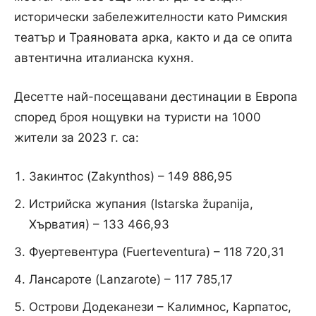
исторически забележителности като Римския
театър и Траяновата арка, както и да се опита
автентична италианска кухня.
Десетте най-посещавани дестинации в Европа
според броя нощувки на туристи на 1000
жители за 2023 г. са:
Закинтос (Zakynthos) – 149 886,95
Истрийска жупания (Istarska županija,
Хърватия) – 133 466,93
Фуертевентура (Fuerteventura) – 118 720,31
Лансароте (Lanzarote) – 117 785,17
Острови Додеканези – Калимнос, Карпатос,