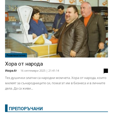
Развлекателно
Хора от народа
Искра.бг
-
16 септември 2025 | 21:41:14
2
Тез душички златни са народни момчета. Хора от народа, които
милеят за сънародниците си, помагат им в бизнеса и в личните
дела. Да са живи...
ПРЕПОРЪЧАНИ