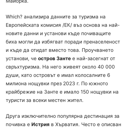
Майорка.
Which? анализира данните за туризма на
Европейската комисия /ЕК/ въз основа на най-
новите данни и установи къде почиващите
биха могли да избягват поради пренаселеност
и къде да отидат вместо това. Проучването
установи, че
остров Занте
е най-засегнат от
свръхтуризма. На него живеят около 40 000
души, като островът е имал колосалните 6
милиона нощувки през 2023 г. По южното
крайбрежие на Занте е имало 150 нощувки на
туристи за всеки местен жител.
Друга изключително популярна дестинация за
почивка е
Истрия
в Хърватия. Често е описван