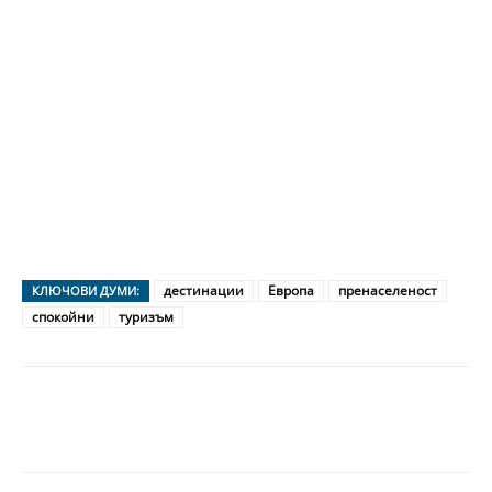
дестинации
Европа
пренаселеност
КЛЮЧОВИ ДУМИ:
спокойни
туризъм