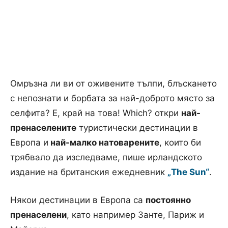
Омръзна ли ви от оживените тълпи, блъскането
с непознати и борбата за най-доброто място за
селфита? Е, край на това! Which? откри
най-
пренаселените
туристически дестинации в
Европа и
най-малко натоварените
, които би
трябвало да изследваме, пише ирландското
издание на британския ежедневник
„The Sun“
.
Някои дестинации в Европа са
постоянно
пренаселени
, като например Занте, Париж и