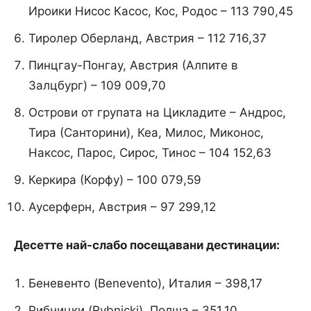
Ироики Нисос Касос, Кос, Родос – 113 790,45
Тиролер Оберланд, Австрия – 112 716,37
Пинцгау-Понгау, Австрия (Алпите в
Залцбург) – 109 009,70
Острови от групата на Цикладите – Андрос,
Тира (Санторини), Кеа, Милос, Миконос,
Наксос, Парос, Сирос, Тинос – 104 152,63
Керкира (Корфу) – 100 079,59
Аусерферн, Австрия – 97 299,12
Десетте най-слабо посещавани дестинации:
Беневенто (Benevento), Италия – 398,17
Рибницки (Rybnicki), Полша – 351,10