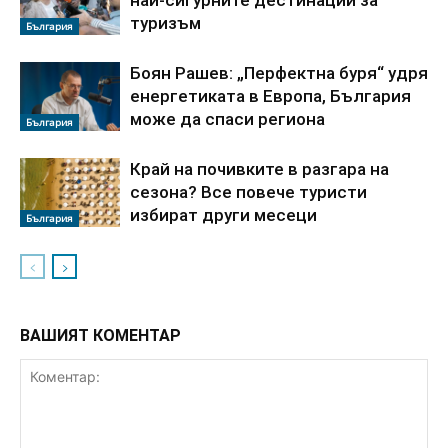
най-сигурните дестинации за
туризъм
България
Боян Рашев: „Перфектна буря“ удря
енергетиката в Европа, България
може да спаси региона
България
Край на почивките в разгара на
сезона? Все повече туристи
избират други месеци
България
ВАШИЯТ КОМЕНТАР