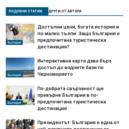
ПОДОБНИ СТАТИИ
ДРУГИ ОТ АВТОРА
Достъпни цени, богата история и
по-малко тълпи: Защо България е
предпочитана туристическа
България
дестинация?
Интерактивна карта дава бърз
достъп до водните бази по
Черноморието
България
По‑добрата свързаност ще
превърне България в по-
предпочитана туристическа
България
дестинация
Президентът: България е една от