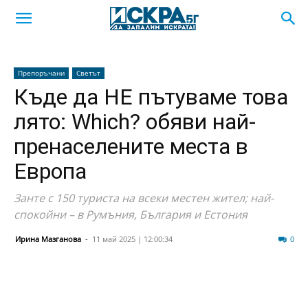
Препоръчани
Светът
Къде да НЕ пътуваме това
лято: Which? обяви най-
пренаселените места в
Европа
Занте с 150 туриста на всеки местен жител; най-
спокойни – в Румъния, България и Естония
Ирина Мазганова
-
11 май 2025 | 12:00:34
93
0