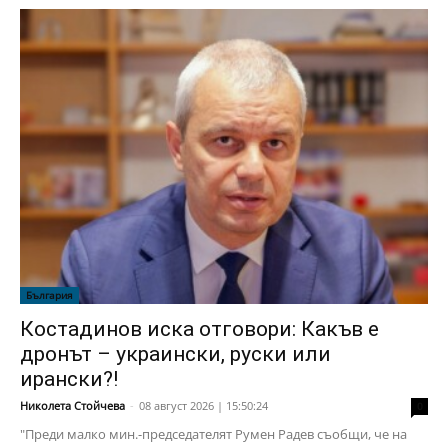
България
Костадинов иска отговори: Какъв е
дронът – украински, руски или
ирански?!
Николета Стойчева
-
08 август 2026 | 15:50:24
0
"Преди малко мин.-председателят Румен Радев съобщи, че на