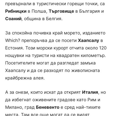
превърнали в туристически горещи точки, са
Рибницки
в Полша,
Търговище
в България и
Соаний
, община в Белгия.
За спокойна почивка край морето, изданието
Which? препоръчва да се посети
Хаапсалу
в
Естония. Този морски курорт отчита около 120
нощувки на туристи на квадратен километър.
Посетителите могат да разгледат замъка
Хаапсалу и да се разходят по живописната
крайбрежна алея.
А за онези, които искат да открият
Италия
, но
да избегнат оживените градове като Рим и
Милано, град
Беневенто
е сред най-тихите
места. Там все още могат да се видят