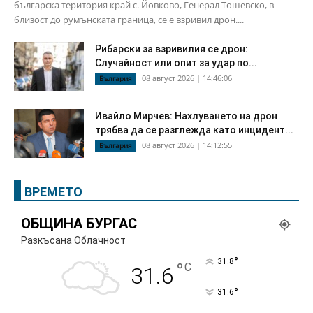
българска територия край с. Йовково, Генерал Тошевско, в
близост до румънската граница, се е взривил дрон....
Рибарски за взривилия се дрон:
Случайност или опит за удар по...
08 август 2026 | 14:46:06
България
Ивайло Мирчев: Нахлуването на дрон
трябва да се разглежда като инцидент...
08 август 2026 | 14:12:55
България
ВРЕМЕТО
ОБЩИНА БУРГАС
Разкъсана Облачност
°
31.8
°
C
31.6
°
31.6