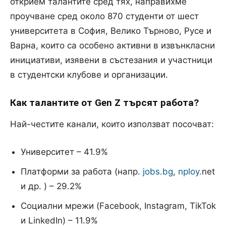
открием талантите сред тях, направихме
проучване сред около 870 студенти от шест
университета в София, Велико Търново, Русе и
Варна, които са особено активни в извънкласни
инициативи, изявени в състезания и участници
в студентски клубове и организации.
Как талантите от Gen Z търсят работа?
Най-честите канали, които използват посочват:
Университет – 41.9%
Платформи за работа (напр.
jobs.bg
,
nploy.
net
и др. ) – 29.2%
Социални мрежи (Facebook, Instagram, TikTok
и LinkedIn) – 11.9%