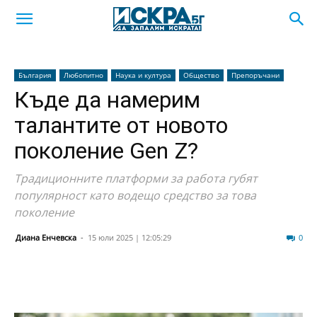
България
Любопитно
Наука и култура
Общество
Препоръчани
Къде да намерим
талантите от новото
поколение Gen Z?
Традиционните платформи за работа губят
популярност като водещо средство за това
поколение
Диана Енчевска
-
15 юли 2025 | 12:05:29
90
0