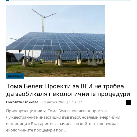
България
Тома Белев: Проекти за ВЕИ не трябва
да заобикалят екологичните процедури
Николета Стойчева
-
09 август 2026 | 17:00:37
0
Природозащитникът Тома Белев постави въпроса за
чуждестранните инвестиции във възобновяеми енергийни
източници в България и за начина, по който се провеждат
екологичните процедури при...