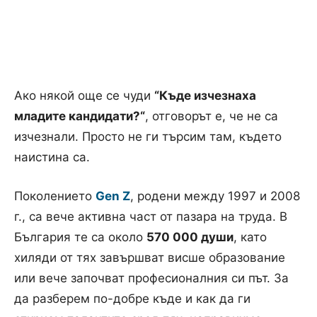
Ако някой още се чуди
“Къде изчезнаха
младите кандидати?“
, отговорът е, че не са
изчезнали. Просто не ги търсим там, където
наистина са.
Поколението
Gen Z
, родени между 1997 и 2008
г., са вече активна част от пазара на труда. В
България те са около
570 000 души
, като
хиляди от тях завършват висше образование
или вече започват професионалния си път. За
да разберем по-добре къде и как да ги