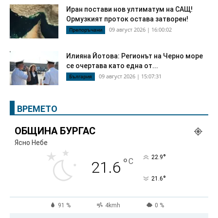
Иран постави нов ултиматум на САЩ!
Ормузкият проток остава затворен!
09 август 2026 | 16:00:02
Препоръчани
Илияна Йотова: Регионът на Черно море
се очертава като една от...
09 август 2026 | 15:07:31
България
ВРЕМЕТО
ОБЩИНА БУРГАС
Ясно Небе
°
22.9
°
C
21.6
°
21.6
91 %
4kmh
0 %