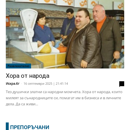
Развлекателно
Хора от народа
Искра.бг
-
16 септември 2025 | 21:41:14
2
Тез душички златни са народни момчета. Хора от народа, които
милеят за сънародниците си, помагат им в бизнеса и в личните
дела. Да са живи...
ПРЕПОРЪЧАНИ