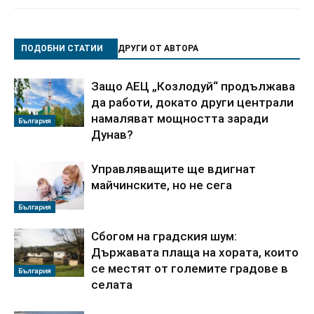
ПОДОБНИ СТАТИИ
ДРУГИ ОТ АВТОРА
Защо АЕЦ „Козлодуй“ продължава
да работи, докато други централи
намаляват мощността заради
България
Дунав?
Управляващите ще вдигнат
майчинските, но не сега
България
Сбогом на градския шум:
Държавата плаща на хората, които
се местят от големите градове в
България
селата