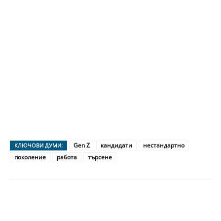
Gen Z
кандидати
нестандартно
КЛЮЧОВИ ДУМИ:
поколение
работа
търсене