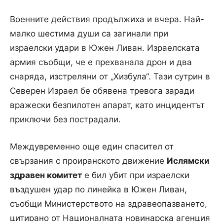
Военните действия продължиха и вчера. Най-
малко шестима души са загинали при
израелски удари в Южен Ливан. Израелската
армия съобщи, че е прехванала дрон и два
снаряда, изстреляни от „Хизбула“. Тази сутрин в
Северен Израел бе обявена тревога заради
вражески безпилотен апарат, като инцидентът
приключи без пострадали.
Междувременно още един спасител от
свързания с проиранското движение
Ислямски
здравен комитет
е бил убит при израелски
въздушен удар по линейка в Южен Ливан,
съобщи Министерството на здравеопазването,
цитирано от Националната новинарска агенция