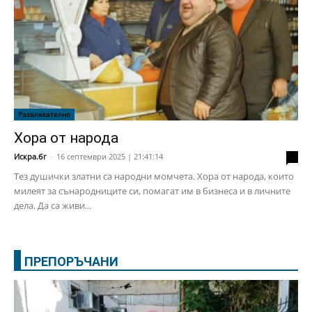
Развлекателно
Хора от народа
Искра.бг
-
16 септември 2025 | 21:41:14
2
Тез душички златни са народни момчета. Хора от народа, които
милеят за сънародниците си, помагат им в бизнеса и в личните
дела. Да са живи...
ПРЕПОРЪЧАНИ