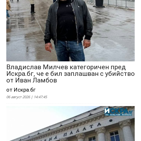
Владислав Милчев категоричен пред
Искра.бг, че е бил заплашван с убийство
от Иван Ламбов
от Искра.бг
06 август 2026 | 14:47:45