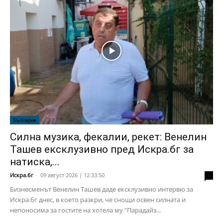
България
Силна музика, фекалии, рекет: Венелин
Ташев ексклузивно пред Искра.бг за
натиска,...
Искра.бг
-
09 август 2026 | 12:33:50
0
Бизнесменът Венелин Ташев даде ексклузивно интервю за
Искра.бг днес, в което разкри, че снощи освен силната и
непоносима за гостите на хотела му "Парадайз...