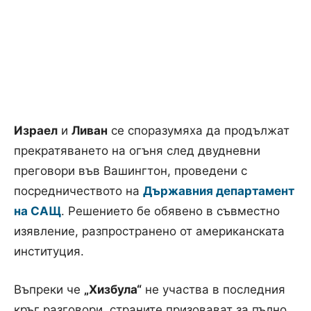
Израел
и
Ливан
се споразумяха да продължат
прекратяването на огъня след двудневни
преговори във Вашингтон, проведени с
посредничеството на
Държавния департамент
на САЩ
. Решението бе обявено в съвместно
изявление, разпространено от американската
институция.
Въпреки че
„Хизбула“
не участва в последния
кръг разговори, страните призовават за пълно