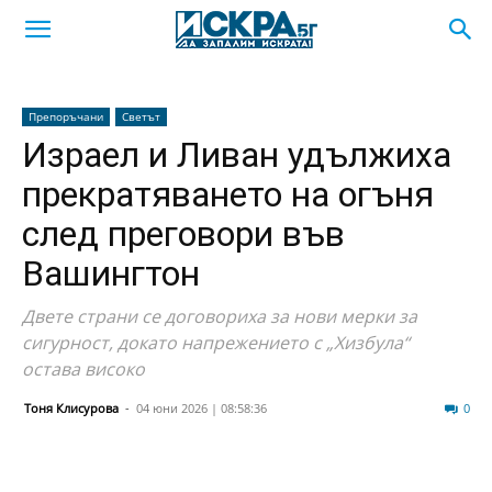
Препоръчани
Светът
Израел и Ливан удължиха
прекратяването на огъня
след преговори във
Вашингтон
Двете страни се договориха за нови мерки за
сигурност, докато напрежението с „Хизбула“
остава високо
Тоня Клисурова
-
04 юни 2026 | 08:58:36
25
0