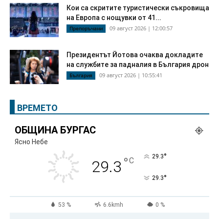
Кои са скритите туристически съкровища
на Европа с нощувки от 41...
09 август 2026 | 12:00:57
Препоръчани
Президентът Йотова очаква докладите
на службите за падналия в България дрон
09 август 2026 | 10:55:41
България
ВРЕМЕТО
ОБЩИНА БУРГАС
Ясно Небе
°
29.3
°
C
29.3
°
29.3
53 %
6.6kmh
0 %