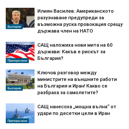
Илиян Василев: Американското
разузнаване предупреди за
възможна руска провокация срещу
България
държава член на НАТО
САЩ наложиха нови мита на 60
държави: Какъв е рискът за
България?
Препоръчани
Ключов разговор между
министрите на външните работи
на България и Иран! Какво се
България
разбраха за самолетите?
САЩ нанесоха „мощна вълна“ от
удари по десетки цели в Иран
Препоръчани