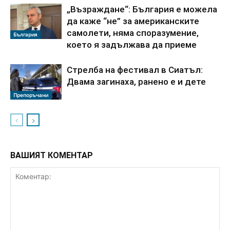
„Възраждане“: България е можела
да каже “не” за американските
самолети, няма споразумение,
България
което я задължава да приеме
Стрелба на фестивал в Сиатъл:
Двама загинаха, ранено е и дете
Препоръчани
ВАШИЯТ КОМЕНТАР