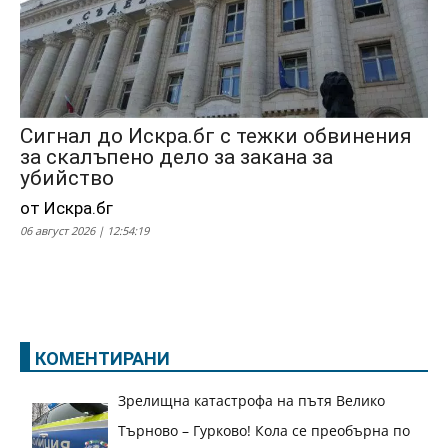
Сигнал до Искра.бг с тежки обвинения
за скалъпено дело за закана за
убийство
от Искра.бг
06 август 2026 | 12:54:19
КОМЕНТИРАНИ
Зрелищна катастрофа на пътя Велико
Търново – Гурково! Кола се преобърна по