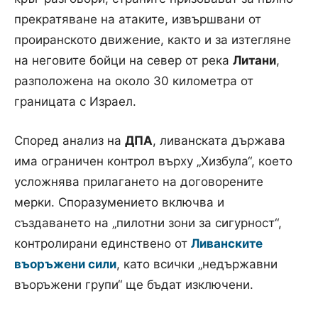
прекратяване на атаките, извършвани от
проиранското движение, както и за изтегляне
на неговите бойци на север от река
Литани
,
разположена на около 30 километра от
границата с Израел.
Според анализ на
ДПА
, ливанската държава
има ограничен контрол върху „Хизбула“, което
усложнява прилагането на договорените
мерки. Споразумението включва и
създаването на „пилотни зони за сигурност“,
контролирани единствено от
Ливанските
въоръжени сили
, като всички „недържавни
въоръжени групи“ ще бъдат изключени.