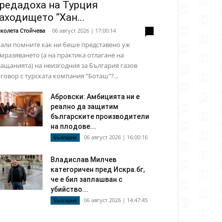
редадоха на Турция
аходището “Хан...
колета Стойчева
-
06 август 2026 | 17:00:14
0
али помните как ни беше представено уж
мразяването (а на практика отлагане на
ащанията) на неизгодния за България газов
говор с турската компания “Боташ”?...
Абровски: Амбицията ни е
реално да защитим
българските производители
на плодове...
06 август 2026 | 16:00:16
България
Владислав Милчев
категоричен пред Искра.бг,
че е бил заплашван с
убийство...
06 август 2026 | 14:47:45
България