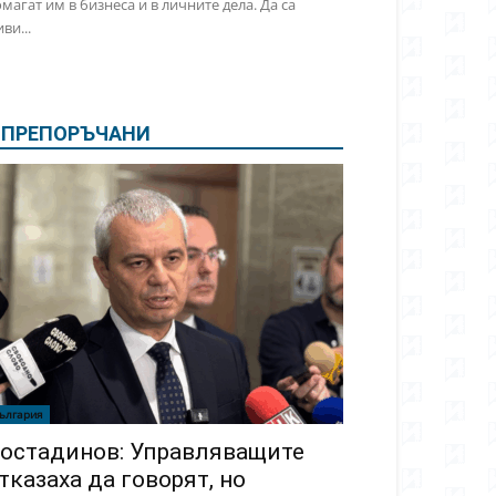
магат им в бизнеса и в личните дела. Да са
ви...
ПРЕПОРЪЧАНИ
ългария
остадинов: Управляващите
тказаха да говорят, но