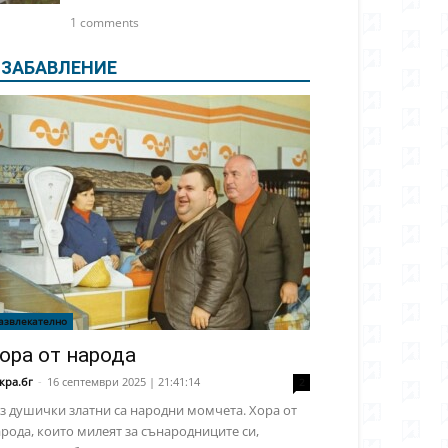
1 comments
ЗАБАВЛЕНИЕ
азвлекателно
ора от народа
кра.бг
-
16 септември 2025 | 21:41:14
2
з душички златни са народни момчета. Хора от
рода, които милеят за сънародниците си,