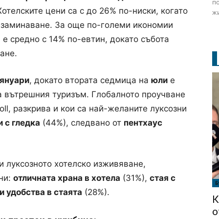
по
Хотелските цени са с до 26% по-ниски, когато
жи
а заминаване. За още по-големи икономии
я е средно с 14% по-евтин, докато събота
ане.
януари
, докато втората седмица на
юли
е
за вътрешния туризъм. Глобалното проучване
oll, разкрива и кои са най-желаните луксозни
 с гледка
(44%), следвано от
пентхаус
и луксозното хотелско изживяване,
ни:
отличната храна в хотела
(31%),
стая с
Б
 удобства в стаята
(28%).
К
о