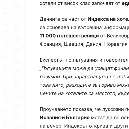
хотели от висок клас започват от
ед
Данните са част от
Индекса на хотел
се основава на вътрешна информац
11 000 пътешественици
от Великобр
Франция, Швеция, Дания, Норвегия
Експертът по пътувания и говорите
„Пътуващите може да усещат финанс
разумни. При нарастващата нестаби
това лято, разходите за гориво мож
цените на хотелите са мястото, къд
Проучването показва, че луксозни 
Испания и България
могат да се осъ
на вечер. Индексът открива и други