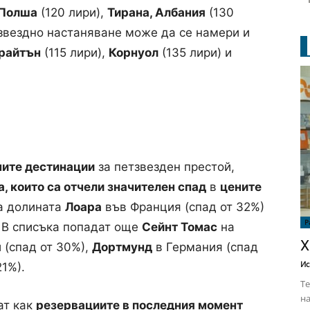
 Полша
(120 лири),
Тирана, Албания
(130
тзвездно настаняване може да се намери и
райтън
(115 лири),
Корнуол
(135 лири) и
ните дестинации
за петзвезден престой,
а, които са отчели значителен спад
в
цените
са долината
Лоара
във Франция (спад от 32%)
Р
. В списъка попадат още
Сейнт Томас
на
Х
 (спад от 30%),
Дортмунд
в Германия (спад
Ис
21%).
Те
на
ат как
резервациите в последния момент