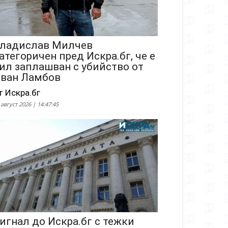
ладислав Милчев
атегоричен пред Искра.бг, че е
ил заплашван с убийство от
ван Ламбов
т Искра.бг
 август 2026 | 14:47:45
игнал до Искра.бг с тежки