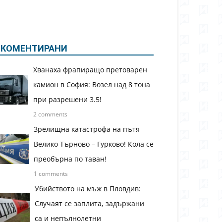
КОМЕНТИРАНИ
Хванаха фрапиращо претоварен
камион в София: Возел над 8 тона
при разрешени 3.5!
2 comments
Зрелищна катастрофа на пътя
Велико Търново – Гурково! Кола се
преобърна по таван!
1 comments
Убийството на мъж в Пловдив:
Случаят се заплита, задържани
са и непълнолетни