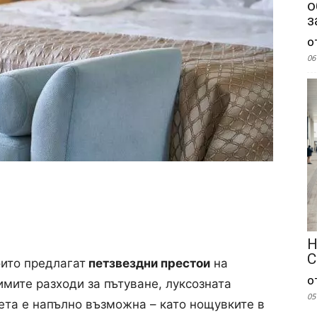
о
з
о
06
Н
С
оито предлагат
петзвездни престои
на
о
мите разходи за пътуване, луксозната
05
ета е напълно възможна – като нощувките в