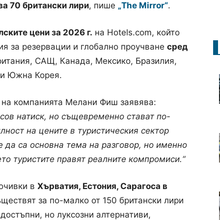
ва 70 британски лири
, пише
„The Mirror“
.
ските цени за 2026 г.
на Hotels.com, който
ия за резервации и глобално проучване
сред
итания, САЩ, Канада, Мексико, Бразилия,
 и Южна Корея.
л на компанията Мелани Фиш заявява:
ов натиск, но същевременно стават по-
лност на цените в туристическия сектор
е да са основна тема на разговор, но именно
ето туристите правят реалните компромиси.“
почивки в
Хърватия, Естония, Сарагоса в
ществят за по-малко от 150 британски лири
 достъпни, но луксозни алтернативи,