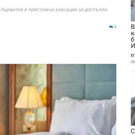
 Хърватия в престижна класация за достъпен
В
26
0
к
б
И
о
06
С