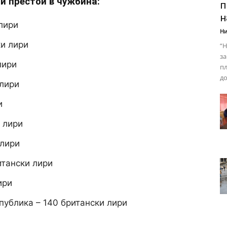
и престои в чужбина:
п
н
лири
Ни
ки лири
“Н
за
лири
пл
до
 лири
и
 лири
 лири
итански лири
ири
ублика – 140 британски лири