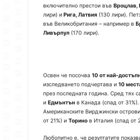
включително престои във
Вроцлав,
лири) и
Рига, Латвия
(130 лири). Пе
във Великобритания – например в
Б
Ливърпул
(170 лири).
Освен че посочва
10 от най-достъп
изследването подчертава и
10 мест
през последната година. Сред тях 
и
Едмънтън
в Канада (спад от 31%)
Американските Вирджински острови
от 21%) и
Торино
в Италия (спад от 
Любопитно е, че резултатите показв