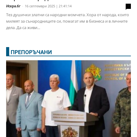
Искра.бг
-
16 септември 2025 | 21:41:14
2
Тез душички златни са народни момчета. Хора от народа, които
милеят за сънародниците си, помагат им в бизнеса и в личните
дела. Да са живи...
ПРЕПОРЪЧАНИ