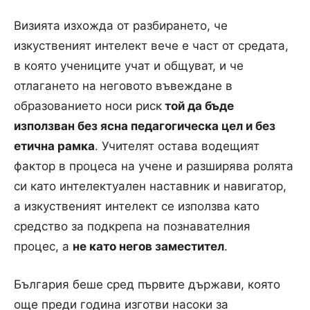
Визията изхожда от разбирането, че
изкуственият интелект вече е част от средата,
в която учениците учат и общуват, и че
отлагането на неговото въвеждане в
образованието носи риск
той да бъде
използван без ясна педагогическа цел и без
етична рамка
. Учителят остава водещият
фактор в процеса на учене и разширява ролята
си като интелектуален наставник и навигатор,
а изкуственият интелект се използва като
средство за подкрепа на познавателния
процес, а
не като негов заместител
.
България беше сред първите държави, която
още преди година изготви насоки за