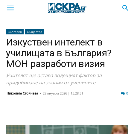
България
Общество
Изкуствен интелект в
училищата в България?
МОН разработи визия
Учителят ще остава водещият фактор за
придобиване на знания от учениците
Николета Стойчева
-
28 януари 2026 | 15:28:31
346
0