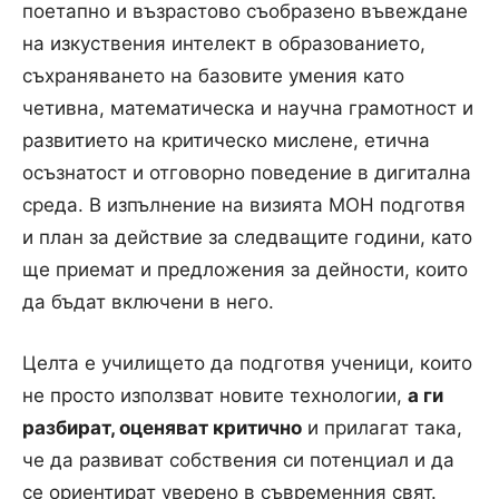
поетапно и възрастово съобразено въвеждане
на изкуствения интелект в образованието,
съхраняването на базовите умения като
четивна, математическа и научна грамотност и
развитието на критическо мислене, етична
осъзнатост и отговорно поведение в дигитална
среда. В изпълнение на визията МОН подготвя
и план за действие за следващите години, като
ще приемат и предложения за дейности, които
да бъдат включени в него.
Целта е училището да подготвя ученици, които
не просто използват новите технологии,
а ги
разбират, оценяват критично
и прилагат така,
че да развиват собствения си потенциал и да
се ориентират уверено в съвременния свят.