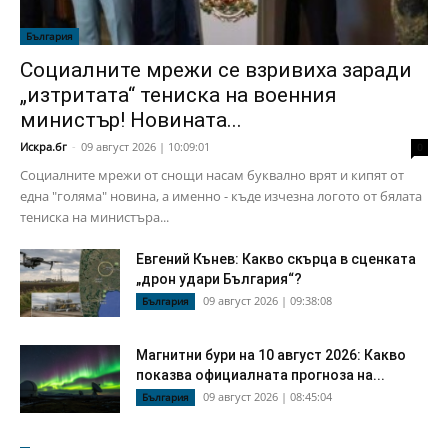
България
Социалните мрежи се взривиха заради
„изтритата“ тениска на военния
министър! Новината...
Искра.бг
-
09 август 2026 | 10:09:01
0
Социалните мрежи от снощи насам буквално врят и кипят от
една "голяма" новина, а именно - къде изчезна логото от бялата
тениска на министъра...
Евгений Кънев: Какво скърца в сценката
„дрон удари България“?
09 август 2026 | 09:38:08
България
Магнитни бури на 10 август 2026: Какво
показва официалната прогноза на...
09 август 2026 | 08:45:04
България