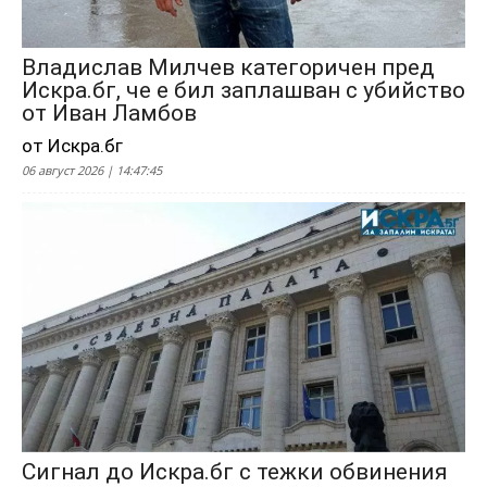
Владислав Милчев категоричен пред
Искра.бг, че е бил заплашван с убийство
от Иван Ламбов
от Искра.бг
06 август 2026 | 14:47:45
Сигнал до Искра.бг с тежки обвинения