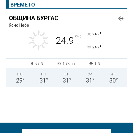
ВРЕМЕТО
ОБЩИНА БУРГАС
Ясно Небе
°
24.9
°
C
24.9
°
24.9
69 %
1.3kmh
1 %
НД
ПН
ВТ
СР
ЧТ
29
°
31
°
31
°
31
°
30
°