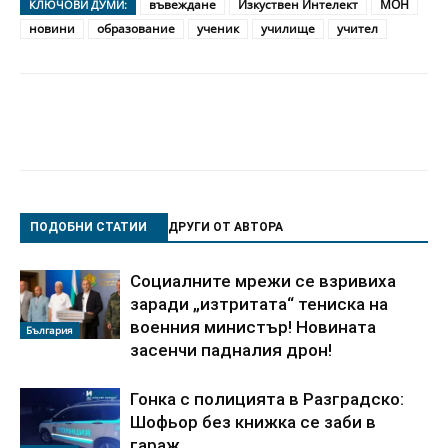
въвеждане
Изкуствен Интелект
МОН
КЛЮЧОВИ ДУМИ:
новини
образование
ученик
училище
учител
ПОДОБНИ СТАТИИ
ДРУГИ ОТ АВТОРА
Социалните мрежи се взривиха
заради „изтритата“ тениска на
военния министър! Новината
България
засенчи падналия дрон!
Гонка с полицията в Разградско:
Шофьор без книжка се заби в
гараж