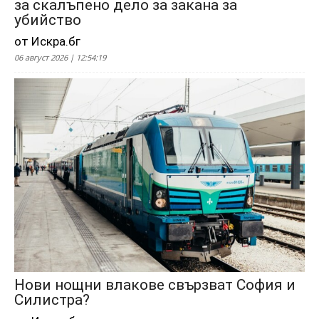
за скалъпено дело за закана за
убийство
от Искра.бг
06 август 2026 | 12:54:19
Нови нощни влакове свързват София и
Силистра?