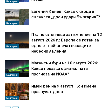
България
Евгений Кънев: Какво скърца в
сценката „дрон удари България“?
България
Пълно слънчево затъмнение на 12
август 2026 г.: Европа се готви за
едно от най-впечатляващите
България
небесни явления
Магнитни бури на 10 август 2026:
Какво показва официалната
прогноза на NOAA?
България
Имен ден на 9 август: Кои имена
празнуват днес
България