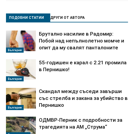
ПОДОБНИ СТАТИИ
ДРУГИ ОТ АВТОРА
Брутално насилие в Радомир:
Побой над непълнолетно момче и
опит да му свалят панталоните
България
55-годишен е карал с 2.21 промила
в Пернишко!
България
Скандал между съседи завърши
със стрелба и закана за убийство в
Пернишко
България
ОДМВР-Перник с подробности за
трагедията на АМ „Струма“