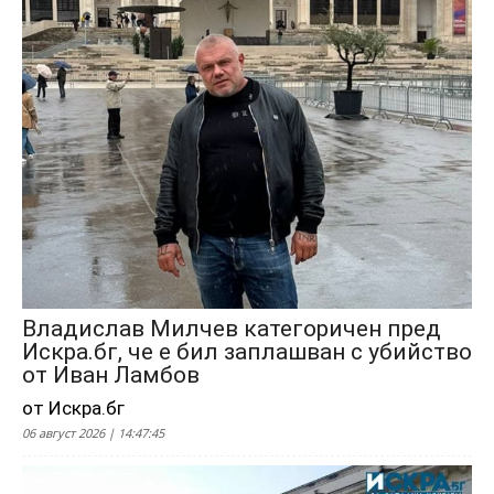
Владислав Милчев категоричен пред
Искра.бг, че е бил заплашван с убийство
от Иван Ламбов
от Искра.бг
06 август 2026 | 14:47:45