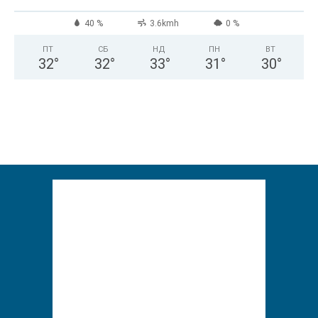
40 %
3.6kmh
0 %
ПТ
СБ
НД
ПН
ВТ
32
°
32
°
33
°
31
°
30
°