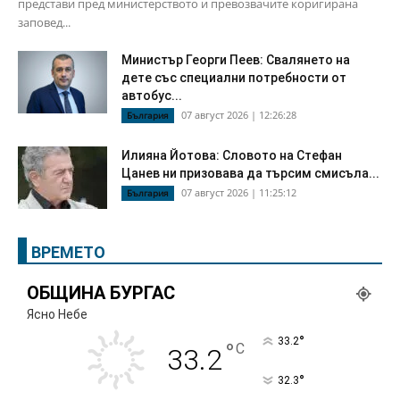
представи пред министерството и превозвачите коригирана
заповед...
Министър Георги Пеев: Свалянето на
дете със специални потребности от
автобус...
07 август 2026 | 12:26:28
България
Илияна Йотова: Словото на Стефан
Цанев ни призовава да търсим смисъла...
07 август 2026 | 11:25:12
България
ВРЕМЕТО
ОБЩИНА БУРГАС
Ясно Небе
°
33.2
°
C
33.2
°
32.3