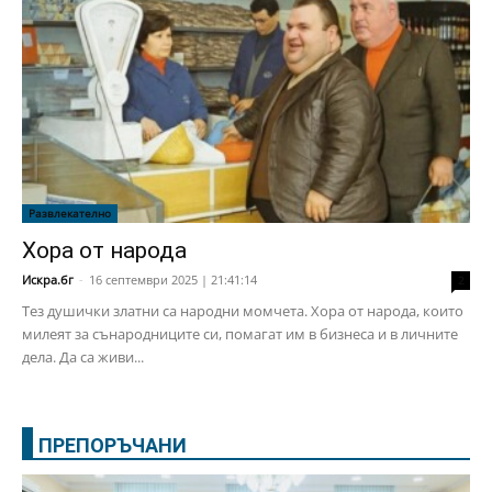
Развлекателно
Хора от народа
Искра.бг
-
16 септември 2025 | 21:41:14
2
Тез душички златни са народни момчета. Хора от народа, които
милеят за сънародниците си, помагат им в бизнеса и в личните
дела. Да са живи...
ПРЕПОРЪЧАНИ