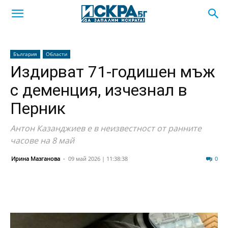
България
Области
Издирват 71-годишен мъж
с деменция, изчезнал в
Перник
Антон Казанджиев е в неизвестност от ранните
часове на 8 май
Ирина Мазганова
-
09 май 2026 | 11:38:38
26
0