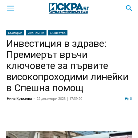
България
Икономика
Общество
Инвестиция в здраве:
Премиерът връчи
ключовете за първите
високопроходими линейки
в Спешна помощ
Нина Кръстева
-
22 декември 2023 | 17:39:20
142
0