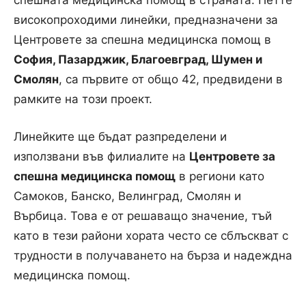
високопроходими линейки, предназначени за
Центровете за спешна медицинска помощ в
София, Пазарджик, Благоевград, Шумен и
Проект в здравеопазването. Снимка: МС
Смолян
, са първите от общо 42, предвидени в
рамките на този проект.
Линейките ще бъдат разпределени и
използвани във филиалите на
Центровете за
спешна медицинска помощ
в региони като
Самоков, Банско, Велинград, Смолян и
Върбица. Това е от решаващо значение, тъй
като в тези райони хората често се сблъскват с
Линейка. Снимка: МС
трудности в получаването на бърза и надеждна
медицинска помощ.