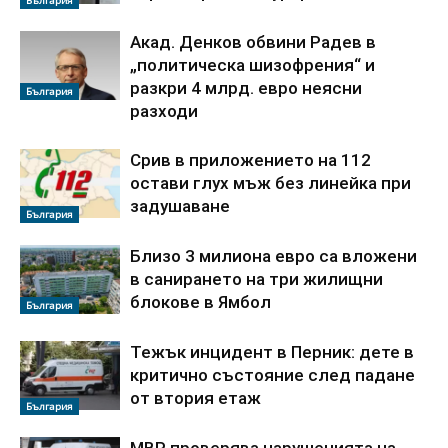
Акад. Денков обвини Радев в
„политическа шизофрения“ и
разкри 4 млрд. евро неясни
България
разходи
Срив в приложението на 112
остави глух мъж без линейка при
задушаване
България
Близо 3 милиона евро са вложени
в санирането на три жилищни
блокове в Ямбол
България
Тежък инцидент в Перник: дете в
критично състояние след падане
от втория етаж
България
МВР проверява нарушенията на