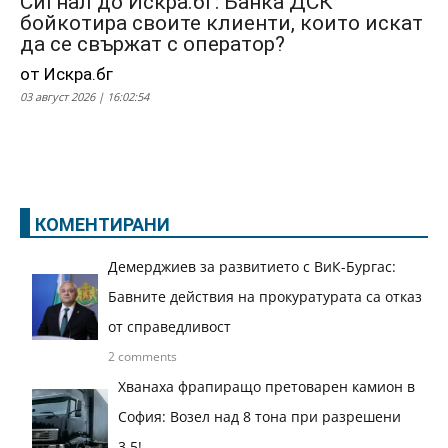
Сигнал до Искра.бг: Банка ДСК
бойкотира своите клиенти, които искат
да се свържат с оператор?
от Искра.бг
03 август 2026 | 16:02:54
КОМЕНТИРАНИ
Демерджиев за развитието с ВиК-Бургас:
Бавните действия на прокуратурата са отказ
от справедливост
2 comments
Хванаха фрапиращо претоварен камион в
София: Возел над 8 тона при разрешени
3.5!