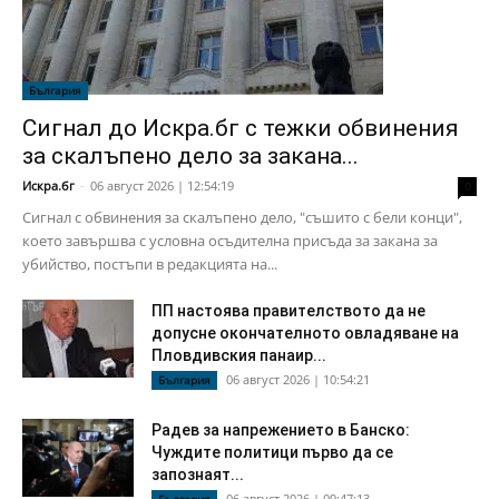
България
Сигнал до Искра.бг с тежки обвинения
за скалъпено дело за закана...
Искра.бг
-
06 август 2026 | 12:54:19
0
Сигнал с обвинения за скалъпено дело, "съшито с бели конци",
което завършва с условна осъдителна присъда за закана за
убийство, постъпи в редакцията на...
ПП настоява правителството да не
допусне окончателното овладяване на
Пловдивския панаир...
06 август 2026 | 10:54:21
България
Радев за напрежението в Банско:
Чуждите политици първо да се
запознаят...
06 август 2026 | 09:47:13