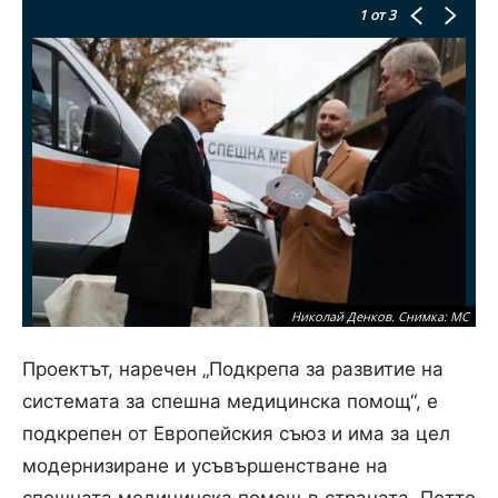
1
от 3
Николай Денков. Снимка: МС
Проектът, наречен „Подкрепа за развитие на
системата за спешна медицинска помощ“, е
подкрепен от Европейския съюз и има за цел
модернизиране и усъвършенстване на
спешната медицинска помощ в страната. Петте