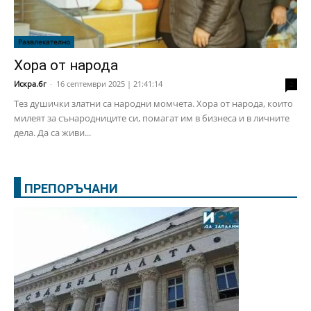
Развлекателно
Хора от народа
Искра.бг
-
16 септември 2025 | 21:41:14
2
Тез душички златни са народни момчета. Хора от народа, които
милеят за сънародниците си, помагат им в бизнеса и в личните
дела. Да са живи...
ПРЕПОРЪЧАНИ