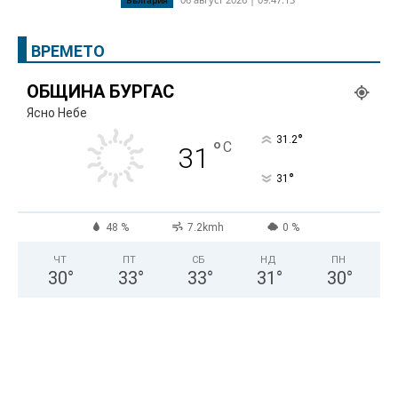
България
ВРЕМЕТО
ОБЩИНА БУРГАС
Ясно Небе
°
31.2
°
C
31
°
31
48 %
7.2kmh
0 %
ЧТ
ПТ
СБ
НД
ПН
30
°
33
°
33
°
31
°
30
°