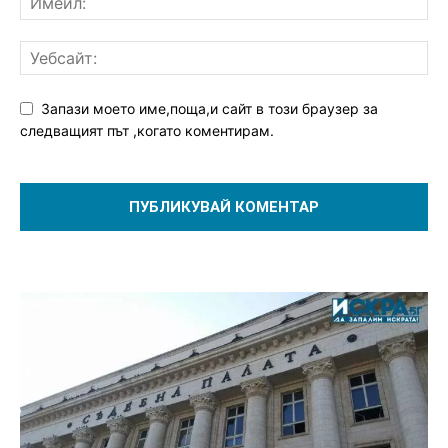
Запази моето име,поща,и сайт в този браузер за
следващият път ,когато коментирам.