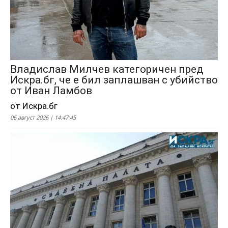
Владислав Милчев категоричен пред
Искра.бг, че е бил заплашван с убийство
от Иван Ламбов
от Искра.бг
06 август 2026 | 14:47:45