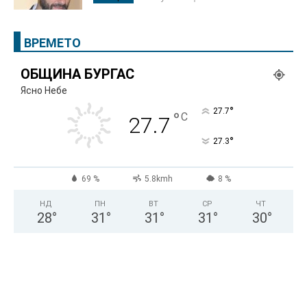
ВРЕМЕТО
ОБЩИНА БУРГАС
Ясно Небе
°
27.7
°
C
27.7
°
27.3
69 %
5.8kmh
8 %
НД
ПН
ВТ
СР
ЧТ
28
°
31
°
31
°
31
°
30
°