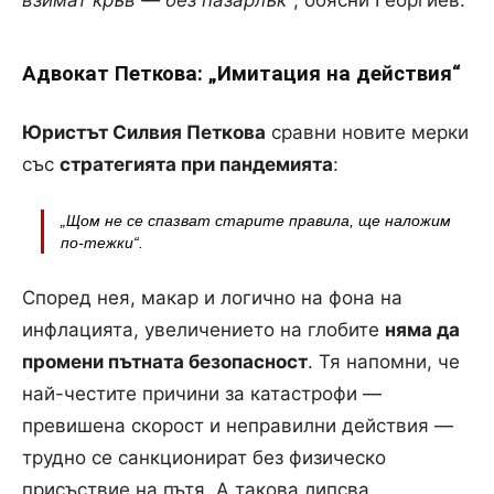
взимат кръв — без пазарлък“
, обясни Георгиев.
Адвокат Петкова: „Имитация на действия“
Юристът Силвия Петкова
сравни новите мерки
със
стратегията при пандемията
:
„Щом не се спазват старите правила, ще наложим
по-тежки“.
Според нея, макар и логично на фона на
инфлацията, увеличението на глобите
няма да
промени пътната безопасност
. Тя напомни, че
най-честите причини за катастрофи —
превишена скорост и неправилни действия —
трудно се санкционират без физическо
присъствие на пътя. А такова липсва.