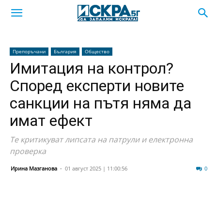
Препоръчани
България
Общество
Имитация на контрол?
Според експерти новите
санкции на пътя няма да
имат ефект
Те критикуват липсата на патрули и електронна
проверка
Ирина Мазганова
-
01 август 2025 | 11:00:56
218
0