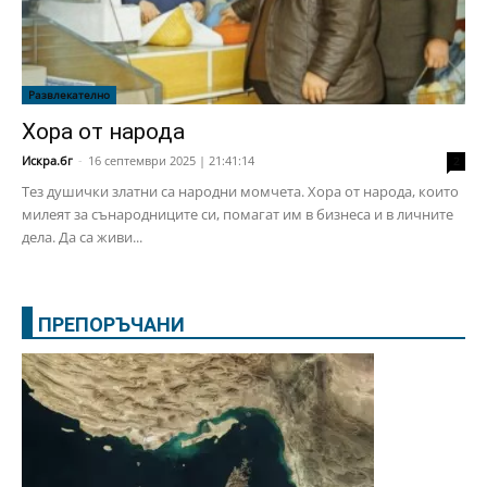
Развлекателно
Хора от народа
Искра.бг
-
16 септември 2025 | 21:41:14
2
Тез душички златни са народни момчета. Хора от народа, които
милеят за сънародниците си, помагат им в бизнеса и в личните
дела. Да са живи...
ПРЕПОРЪЧАНИ