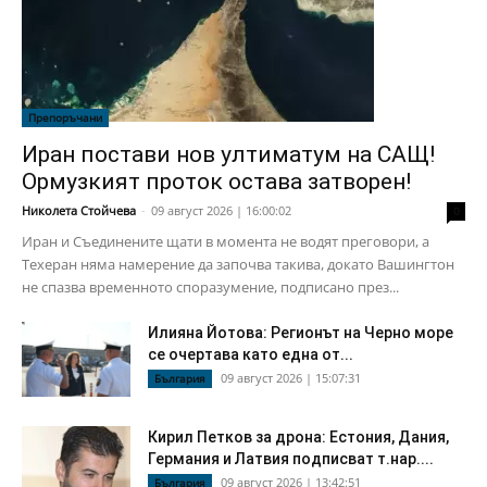
Препоръчани
Иран постави нов ултиматум на САЩ!
Ормузкият проток остава затворен!
Николета Стойчева
-
09 август 2026 | 16:00:02
0
Иран и Съединените щати в момента не водят преговори, а
Техеран няма намерение да започва такива, докато Вашингтон
не спазва временното споразумение, подписано през...
Илияна Йотова: Регионът на Черно море
се очертава като една от...
09 август 2026 | 15:07:31
България
Кирил Петков за дрона: Естония, Дания,
Германия и Латвия подписват т.нар....
09 август 2026 | 13:42:51
България