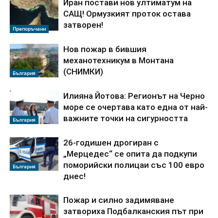
Иран постави нов ултиматум на
САЩ! Ормузкият проток остава
затворен!
Препоръчани
Нов пожар в бившия
механотехникум в Монтана
(СНИМКИ)
България
Илияна Йотова: Регионът на Черно
море се очертава като една от най-
важните точки на сигурността
България
26-годишен дрогиран с
„Мерцедес“ се опита да подкупи
поморийски полицаи със 100 евро
България
днес!
Пожар и силно задимяване
затвориха Подбалканския път при