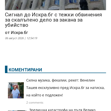
Сигнал до Искра.бг с тежки обвинения
за скалъпено дело за закана за
убийство
от Искра.бг
06 август 2026 | 12:54:19
КОМЕНТИРАНИ
Силна музика, фекалии, рекет: Венелин
Ташев ексклузивно пред Искра.бг за натиска,
на който е подложен!
2 comments
Зрелищна катастрофа на пътя Велико