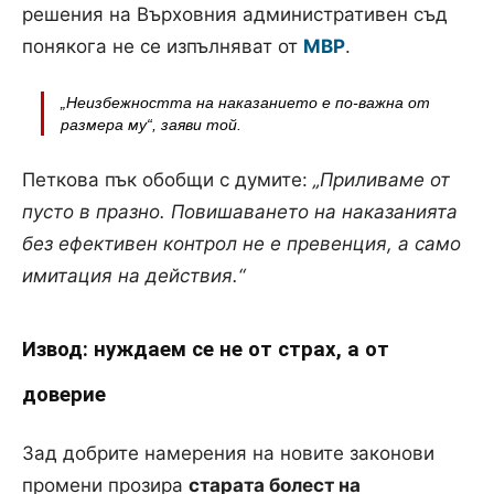
решения на Върховния административен съд
понякога не се изпълняват от
МВР
.
„Неизбежността на наказанието е по-важна от
размера му“, заяви той.
Петкова пък обобщи с думите:
„Приливаме от
пусто в празно. Повишаването на наказанията
без ефективен контрол не е превенция, а само
имитация на действия.“
Извод: нуждаем се не от страх, а от
доверие
Зад добрите намерения на новите законови
промени прозира
старата болест на