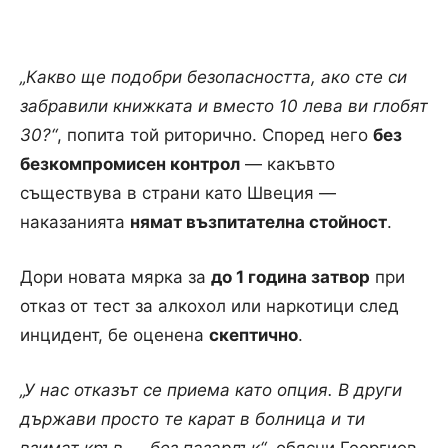
„Какво ще подобри безопасността, ако сте си
забравили книжката и вместо 10 лева ви глобят
30?“
, попита той риторично. Според него
без
безкомпромисен контрол
— какъвто
съществува в страни като Швеция —
наказанията
нямат възпитателна стойност
.
Дори новата мярка за
до 1 година затвор
при
отказ от тест за алкохол или наркотици след
инцидент, бе оценена
скептично
.
„У нас отказът се приема като опция. В други
държави просто те карат в болница и ти