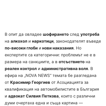
В опит да овладее
шофирането
след
употреба
на
алкохол
и
наркотици
, законодателят въведе
по-високи глоби
и
нови наказания
. Но
експертите са категорични: проблемът не е в
размера на санкциите, а в
отсъствието
на
реален контрол
и
административна воля
. В
ефира на „NOVA NEWS“ темата бе разгледана
от
Красимир Георгиев
от Асоциацията за
квалификация на автомобилистите в България
и
адвокат Силвия Петкова
, които с различни
думи очертаха една и съща картина —