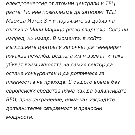
електроенергия от атомни централи и ТЕЦ
расте. Но ние позволихме да затворят ТЕЦ
Марица Изток 3 – и поръчките за добив на
въглища Мини Марица рязко спаднаха. Сега ни
напред, ни назад. В момента, в който
въглищните централи започнат да генерират
някаква печалба, веднага им я вземат, и така
убиват възможността на самия сектор да
остане конкурентен и да допринесе за
плавността на прехода. В същото време без
европейски средства няма как да балансирате
ВЕИ, през съхранение, няма как изградите
допълнителна свързаност и преносни
мощности.