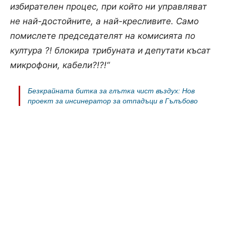
избирателен процес, при който ни управляват
не най-достойните, а най-кресливите. Само
помислете председателят на комисията по
култура ?! блокира трибуната и депутати късат
микрофони, кабели?!?!“
Безкрайната битка за глътка чист въздух: Нов
проект за инсинератор за отпадъци в Гълъбово