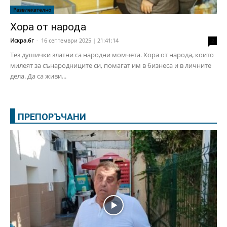
Развлекателно
Хора от народа
Искра.бг
-
16 септември 2025 | 21:41:14
2
Тез душички златни са народни момчета. Хора от народа, които
милеят за сънародниците си, помагат им в бизнеса и в личните
дела. Да са живи...
ПРЕПОРЪЧАНИ