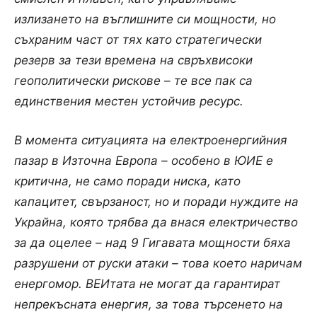
излизането на въглишните си мощности, но
съхраним част от тях като стратегически
резерв за тези времена на свръхвисоки
геополитически рискове – те все пак са
единствения местен устойчив ресурс.
В момента ситуацията на електроенергийния
пазар в Източна Европа – особено в ЮИЕ е
критична, не само поради ниска, като
капацитет, свързаност, но и поради нуждите на
Украйна, която трябва да внася електричество
за да оцелее – над 9 Гигавата мощности бяха
разрушени от руски атаки – това което наричам
енергомор. ВЕИтата не могат да гарантират
непрекъсната енергия, за това търсенето на