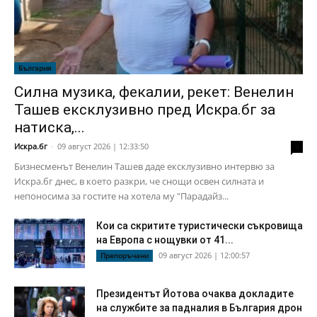
България
Силна музика, фекалии, рекет: Венелин
Ташев ексклузивно пред Искра.бг за
натиска,...
Искра.бг
-
09 август 2026 | 12:33:50
0
Бизнесменът Венелин Ташев даде ексклузивно интервю за
Искра.бг днес, в което разкри, че снощи освен силната и
непоносима за гостите на хотела му "Парадайз...
Кои са скритите туристически съкровища
на Европа с нощувки от 41...
09 август 2026 | 12:00:57
Препоръчани
Президентът Йотова очаква докладите
на службите за падналия в България дрон