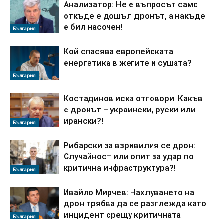
Анализатор: Не е въпросът само
откъде е дошъл дронът, а накъде
е бил насочен!
България
Кой спасява европейската
енергетика в жегите и сушата?
България
Костадинов иска отговори: Какъв
е дронът – украински, руски или
ирански?!
България
Рибарски за взривилия се дрон:
Случайност или опит за удар по
критична инфраструктура?!
България
Ивайло Мирчев: Нахлуването на
дрон трябва да се разглежда като
инцидент срещу критичната
България