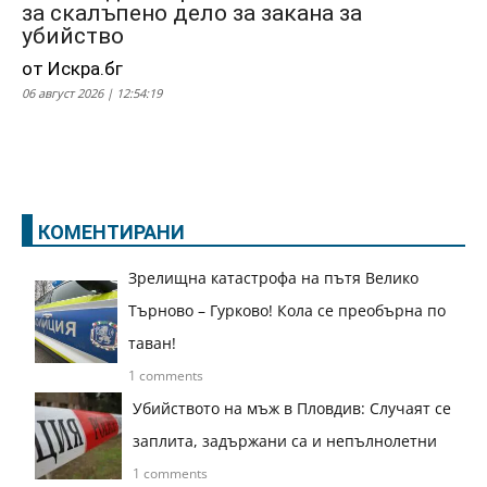
за скалъпено дело за закана за
убийство
от Искра.бг
06 август 2026 | 12:54:19
КОМЕНТИРАНИ
Зрелищна катастрофа на пътя Велико
Търново – Гурково! Кола се преобърна по
таван!
1 comments
Убийството на мъж в Пловдив: Случаят се
заплита, задържани са и непълнолетни
1 comments