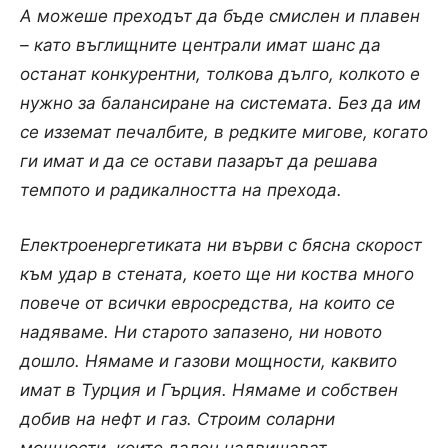
А можеше преходът да бъде смислен и плавен
– като въглищните централи имат шанс да
останат конкурентни, толкова дълго, колкото е
нужно за балансиране на системата. Без да им
се изземат печалбите, в редките мигове, когато
ги имат и да се остави пазарът да решава
темпото и радикалността на прехода.
Електроенергетиката ни върви с бясна скорост
към удар в стената, което ще ни коства много
повече от всички евросредства, на които се
надяваме. Ни старото запазено, ни новото
дошло. Нямаме и газови мощности, каквито
имат в Турция и Гърция. Нямаме и собствен
добив на нефт и газ. Строим соларни