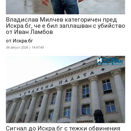
Владислав Милчев категоричен пред
Искра.бг, че е бил заплашван с убийство
от Иван Ламбов
от Искра.бг
06 август 2026 | 14:47:45
Сигнал до Искра.бг с тежки обвинения