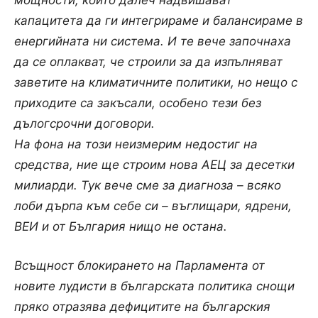
мощности, които далеч надвишават
капацитета да ги интегрираме и балансираме в
енергийната ни система. И те вече започнаха
да се оплакват, че строили за да изпълняват
заветите на климатичните политики, но нещо с
приходите са закъсали, особено тези без
дълогсрочни договори.
На фона на този неизмерим недостиг на
средства, ние ще строим нова АЕЦ за десетки
милиарди. Тук вече сме за диагноза – всяко
лоби дърпа към себе си – въглищари, ядрени,
ВЕИ и от България нищо не остана.
Всъщност блокирането на Парламента от
новите лудисти в българската политика снощи
пряко отразява дефицитите на българския