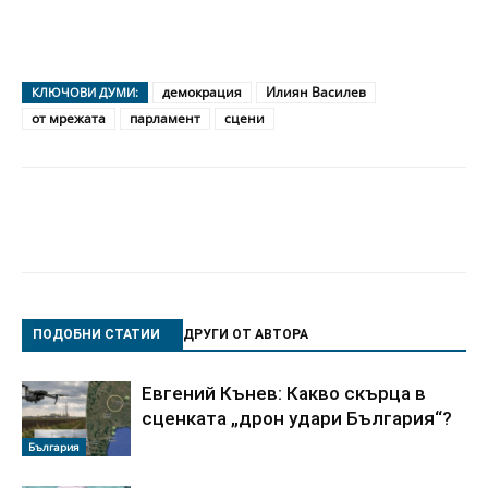
демокрация
Илиян Василев
КЛЮЧОВИ ДУМИ:
от мрежата
парламент
сцени
ПОДОБНИ СТАТИИ
ДРУГИ ОТ АВТОРА
Евгений Кънев: Какво скърца в
сценката „дрон удари България“?
България