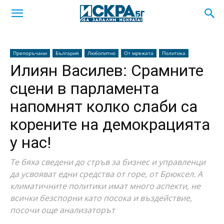
Препоръчани
България
Любопитно
От мрежата
Политика
Илиян Василев: Срамните
сцени в парламента
напомнят колко слаби са
корените на демокрацията
у нас!
Те бяха сведени до стръв за бизнес и управленци
да усвояват едни средства от горе, от Брюксел. А
климатичните политики имат много аспекти, не
всички безспорни като посока и въздействие,
посочи още анализаторът