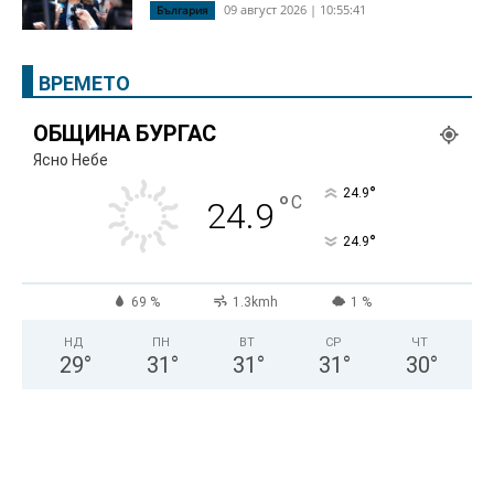
09 август 2026 | 10:55:41
България
ВРЕМЕТО
ОБЩИНА БУРГАС
Ясно Небе
°
24.9
°
C
24.9
°
24.9
69 %
1.3kmh
1 %
НД
ПН
ВТ
СР
ЧТ
29
°
31
°
31
°
31
°
30
°