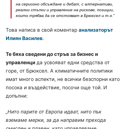
на сериозно обсъждане и дебат, с алтернативи,
реални стъпки и управление на рискове, позиции,
които трябва да се отстояват в Брюксел и т.н.“
Това написа в свой коментар
анализаторът
Илиян Василев
.
Те бяха сведени до стръв за бизнес и
управленци
да усвояват едни средства от
горе, от Брюксел. А климатичните политики
имат много аспекти, не всички безспорни като
посока и въздействие, посочи още той. И
допълни:
„Нито парите от Европа идват, нито пък
вземаме мерки, за да направим прехода
смислен и плавен, като управляваме