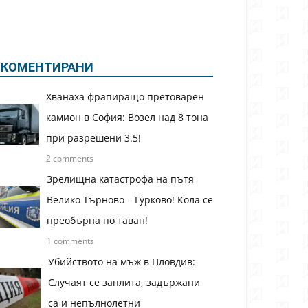
КОМЕНТИРАНИ
Хванаха фрапиращо претоварен
камион в София: Возел над 8 тона
при разрешени 3.5!
2 comments
Зрелищна катастрофа на пътя
Велико Търново – Гурково! Кола се
преобърна по таван!
1 comments
Убийството на мъж в Пловдив:
Случаят се заплита, задържани
са и непълнолетни