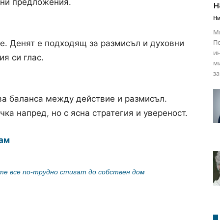
сни предложения.
н
Ни
М
Пе
е. Денят е подходящ за размисъл и духовни
ин
я си глас.
м
за
ава баланса между действие и размисъл.
а напред, но с ясна стратегия и увереност.
ам
те все по-трудно стигат до собствен дом