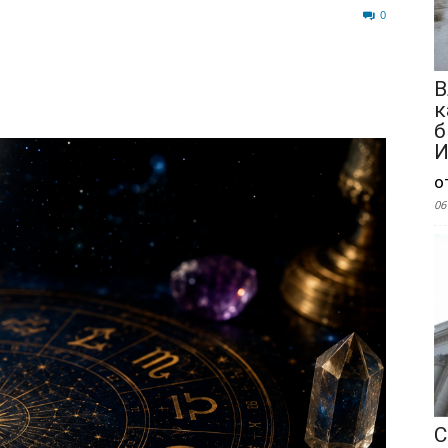
519
0
В
к
б
И
о
06
С