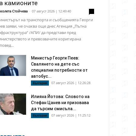
а камионите
колета Стойчева
-
07 август 2026 | 12:49:40
0
инистърът на транспорта и съобщенията Георги
ев заяви, че очаква още днес Агенция „Пътна
фраструктура“ /АПИ/ да представи пред
инистерството и превозвачите коригирана
повед...
Министър Георги Пеев:
Свалянето на дете със
специални потребности от
автобус...
07 август 2026 | 12:26:28
България
Илияна Йотова: Словото на
Стефан Цанев ни призовава
да търсим смисъла...
07 август 2026 | 11:25:12
България