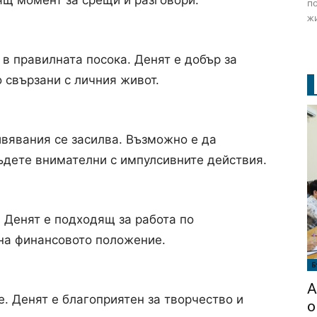
ящ момент за срещи и разговори.
по
жи
 в правилната посока. Денят е добър за
 свързани с личния живот.
вявания се засилва. Възможно е да
ъдете внимателни с импулсивните действия.
 Денят е подходящ за работа по
на финансовото положение.
Б
А
. Денят е благоприятен за творчество и
о