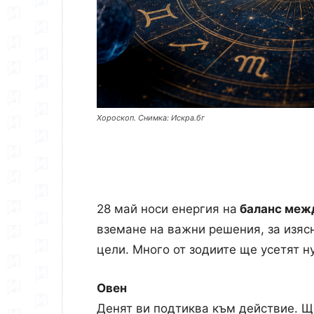
Хороскоп. Снимка: Искра.бг
28 май носи енергия на
баланс межд
вземане на важни решения, за изяс
цели. Много от зодиите ще усетят 
Овен
Денят ви подтиква към действие. 