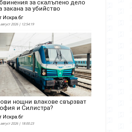
бвинения за скалъпено дело
а закана за убийство
т Искра.бг
 август 2026 | 12:54:19
ови нощни влакове свързват
офия и Силистра?
т Искра.бг
 август 2026 | 18:00:23