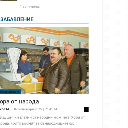
1 comments
ЗАБАВЛЕНИЕ
азвлекателно
ора от народа
кра.бг
-
16 септември 2025 | 21:41:14
2
з душички златни са народни момчета. Хора от
рода, които милеят за сънародниците си,