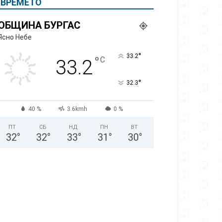
ВРЕМЕТО
ОБЩИНА БУРГАС
Ясно Небе
°
33.2
°
C
33.2
°
32.3
40 %
3.6kmh
0 %
ПТ
СБ
НД
ПН
ВТ
32
°
32
°
33
°
31
°
30
°