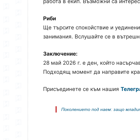
работа в екип. Възможни са интере
Риби
Ще търсите спокойствие и уединени
занимания. Вслушайте се в вътрешни
Заключение:
28 май 2026 г. е ден, който насърч
Подходящ момент да направите крачк
Присъединете се към нашия
Телегр
Поколението под наем: защо млади