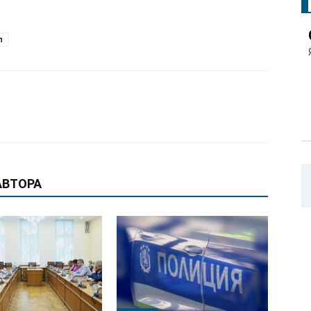
п
АВТОРА