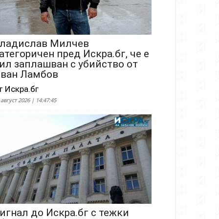
ладислав Милчев
атегоричен пред Искра.бг, че е
ил заплашван с убийство от
ван Ламбов
т Искра.бг
 август 2026 | 14:47:45
игнал до Искра.бг с тежки