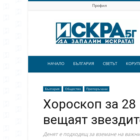
Профил
Искра.бг
НАЧАЛО
БЪЛГАРИЯ
СВЕТЪТ
КОРУП
България
Общество
Препоръчани
Хороскоп за 28 
вещаят звездит
Денят е подходящ за вземане на важн