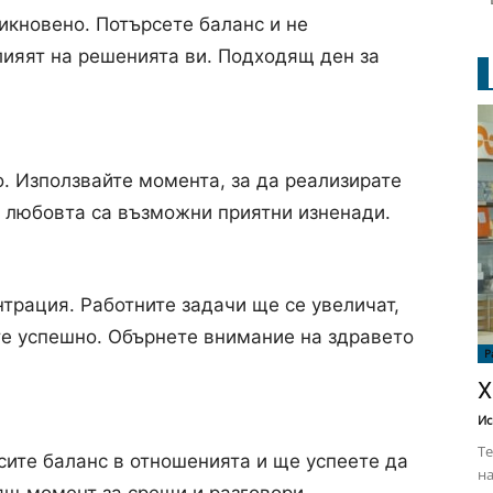
икновено. Потърсете баланс и не
лияят на решенията ви. Подходящ ден за
. Използвайте момента, за да реализирате
В любовта са възможни приятни изненади.
трация. Работните задачи ще се увеличат,
те успешно. Обърнете внимание на здравето
Р
Х
Ис
Те
ите баланс в отношенията и ще успеете да
на