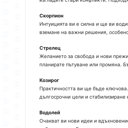
изгладите стари конфликти. Подход
Скорпион
Интуицията ви е силна и ще ви води
вземане на важни решения, особено
Стрелец
Желанието за свобода и нови прежи
планирате пътуване или промяна. Б
Козирог
Практичността ви ще бъде ключова.
дългосрочни цели и стабилизиране 
Водолей
Очакват ви нови идеи и вдъхновение