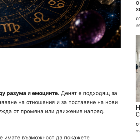
о
з
о
06
у разума и емоциите
. Денят е подходящ за
няване на отношения и за поставяне на нови
Н
нужда от промяна или движение напред.
С
о
05
Ще имате възможност да покажете