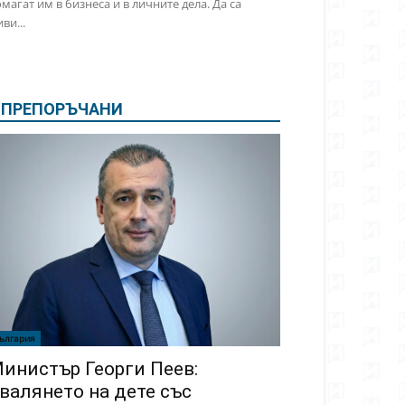
магат им в бизнеса и в личните дела. Да са
ви...
ПРЕПОРЪЧАНИ
ългария
инистър Георги Пеев:
валянето на дете със