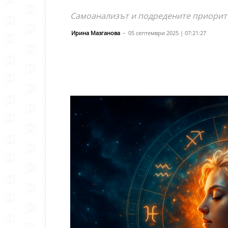
Самоанализът и подредените приорите
Ирина Мазганова
-
05 септември 2025 | 07:21:27
Сподели