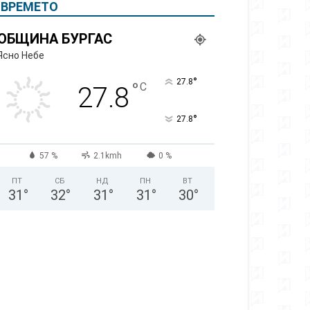
ВРЕМЕТО
ОБЩИНА БУРГАС
Ясно Небе
°
27.8
°
C
27.8
°
27.8
57 %
2.1kmh
0 %
ПТ
СБ
НД
ПН
ВТ
31
°
32
°
31
°
31
°
30
°