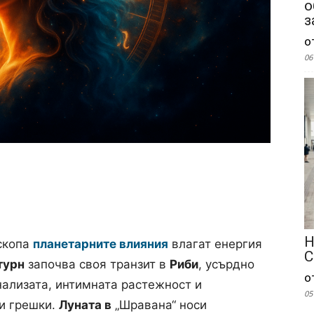
о
з
о
06
Н
оскопа
планетарните влияния
влагат енергия
С
турн
започва своя транзит в
Риби
, усърдно
о
ализата, интимната растежност и
05
и грешки.
Луната в
„Шравана“ носи