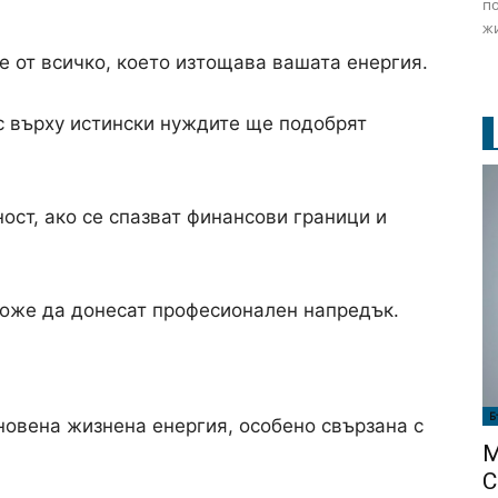
по
жи
е от всичко, което изтощава вашата енергия.
 върху истински нуждите ще подобрят
ост, ако се спазват финансови граници и
оже да донесат професионален напредък.
Б
овена жизнена енергия, особено свързана с
М
С