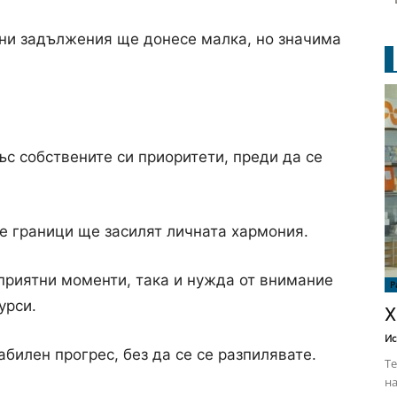
ни задължения ще донесе малка, но значима
ъс собствените си приоритети, преди да се
е граници ще засилят личната хармония.
приятни моменти, така и нужда от внимание
Р
урси.
Х
Ис
билен прогрес, без да се се разпилявате.
Те
на