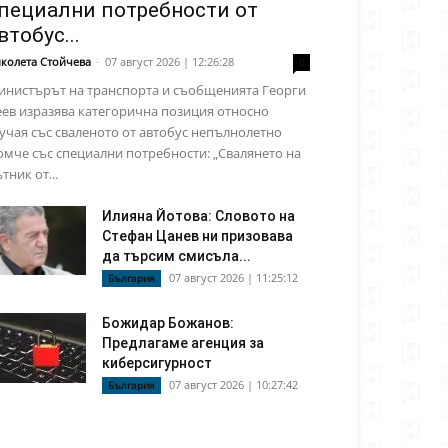
пециални потребности от
втобус...
колета Стойчева
-
07 август 2026 | 12:26:28
0
инистърът на транспорта и съобщенията Георги
ев изразява категорична позиция относно
учая със сваленото от автобус непълнолетно
мче със специални потребности: „Свалянето на
тник от...
Илияна Йотова: Словото на
Стефан Цанев ни призовава
да търсим смисъла...
07 август 2026 | 11:25:12
България
Божидар Божанов:
Предлагаме агенция за
киберсигурност
07 август 2026 | 10:27:42
България