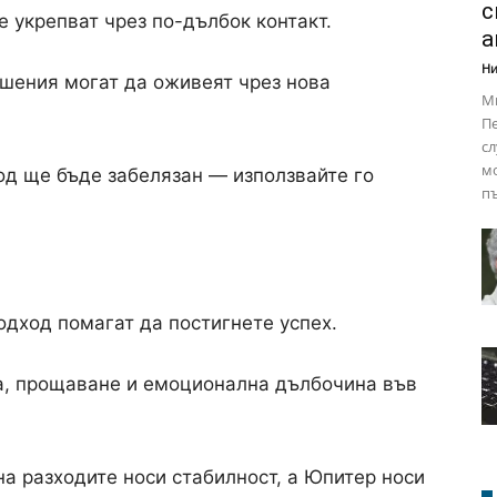
с
е укрепват чрез по-дълбок контакт.
а
Ни
шения могат да оживеят чрез нова
М
Пе
сл
мо
д ще бъде забелязан — използвайте го
пъ
дход помагат да постигнете успех.
а, прощаване и емоционална дълбочина във
а разходите носи стабилност, а Юпитер носи