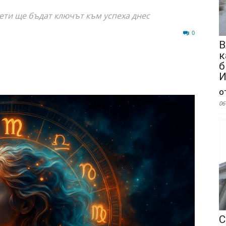
ти ще бъдат ключът към успеха днес
355
0
В
к
б
И
о
06
С