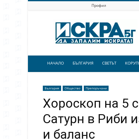
Профил
Искра.бг
НАЧАЛО
БЪЛГАРИЯ
СВЕТЪТ
КОРУП
България
Общество
Препоръчани
Хороскоп на 5 с
Сатурн в Риби 
и баланс