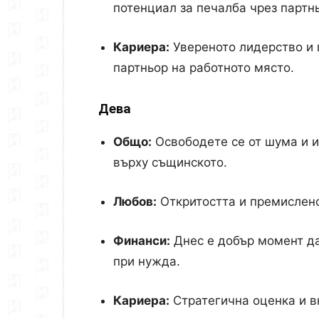
потенциал за печалба чрез партн
Кариера:
Увереното лидерство и 
партньор на работното място.
Дева
Общо:
Освободете се от шума и 
върху същинското.
Любов:
Откритостта и премислено
Финанси:
Днес е добър момент да
при нужда.
Кариера:
Стратегична оценка и в