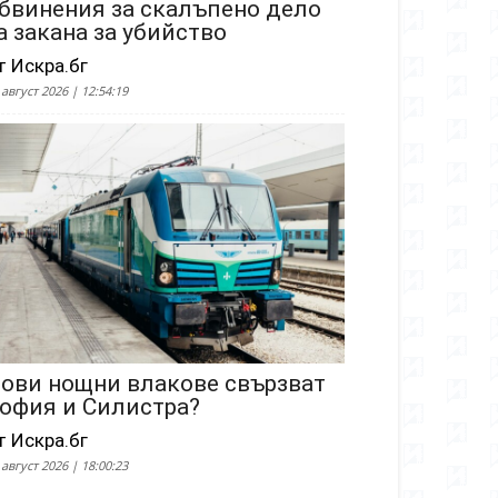
бвинения за скалъпено дело
а закана за убийство
т Искра.бг
 август 2026 | 12:54:19
ови нощни влакове свързват
офия и Силистра?
т Искра.бг
 август 2026 | 18:00:23