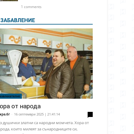
1 comments
ЗАБАВЛЕНИЕ
азвлекателно
ора от народа
кра.бг
-
16 септември 2025 | 21:41:14
2
з душички златни са народни момчета. Хора от
рода, които милеят за сънародниците си,