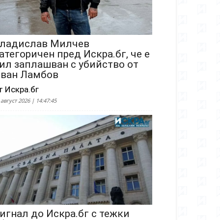
ладислав Милчев
атегоричен пред Искра.бг, че е
ил заплашван с убийство от
ван Ламбов
т Искра.бг
 август 2026 | 14:47:45
игнал до Искра.бг с тежки