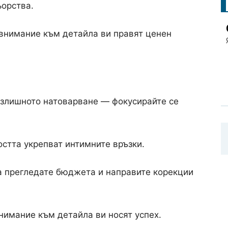
ьорства.
внимание към детайла ви правят ценен
излишното натоварване — фокусирайте се
стта укрепват интимните връзки.
 прегледате бюджета и направите корекции
нимание към детайла ви носят успех.