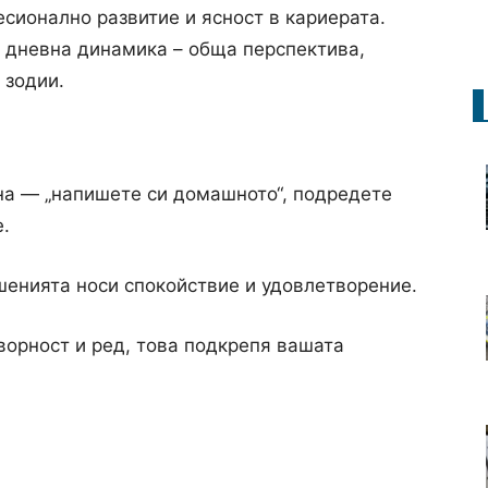
сионално развитие и ясност в кариерата.
 дневна динамика – обща перспектива,
 зодии.
на — „напишете си домашното“, подредете
.
енията носи спокойствие и удовлетворение.
ворност и ред, това подкрепя вашата