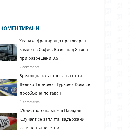
КОМЕНТИРАНИ
Хванаха фрапиращо претоварен
камион в София: Возел над 8 тона
при разрешени 3.5!
2 comments
Зрелищна катастрофа на пътя
Велико Търново – Гурково! Кола се
преобърна по таван!
1 comments
Убийството на мъж в Пловдив:
Случаят се заплита, задържани
са и непълнолетни