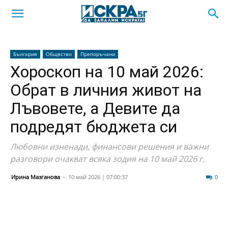
България
Общество
Препоръчани
Хороскоп на 10 май 2026:
Обрат в личния живот на
Лъвовете, а Девите да
подредят бюджета си
Любовни изненади, финансови решения и важни
разговори очакват всяка зодия на 10 май 2026 г.
Ирина Мазганова
-
10 май 2026 | 07:00:37
258
0