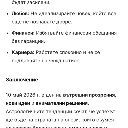
бъдат засилени.
Любов:
Не идеализирайте човек, който все
още не познавате добре.
Финанси:
Избягвайте финансови обещания
без гаранции.
Кариера:
Работете спокойно и не се
поддавайте на чужд натиск.
Заключение
10 май 2026 г. е ден на
вътрешни прозрения
,
нови идеи
и
внимателни решения
.
Астрологичните тенденции сочат, че успехът
ще бъде на страната на онези, които съумеят
да запазят баланс между емоции и разум.