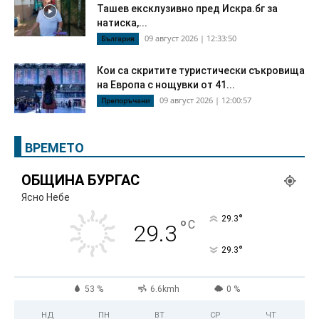
Ташев ексклузивно пред Искра.бг за
натиска,...
09 август 2026 | 12:33:50
България
Кои са скритите туристически съкровища
на Европа с нощувки от 41...
09 август 2026 | 12:00:57
Препоръчани
ВРЕМЕТО
ОБЩИНА БУРГАС
Ясно Небе
°
29.3
°
C
29.3
°
29.3
53 %
6.6kmh
0 %
НД
ПН
ВТ
СР
ЧТ