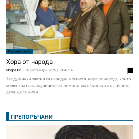
Развлекателно
Хора от народа
Искра.бг
-
16 септември 2025 | 21:41:14
2
Тез душички златни са народни момчета. Хора от народа, които
милеят за сънародниците си, помагат им в бизнеса и в личните
дела. Да са живи...
ПРЕПОРЪЧАНИ