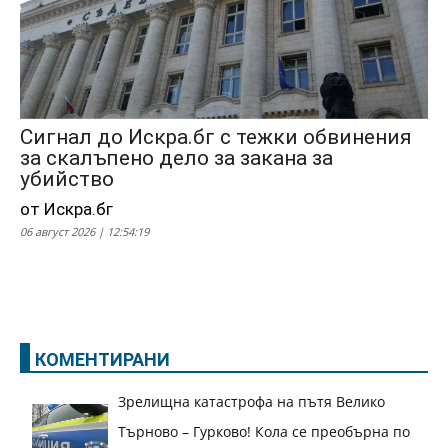
Сигнал до Искра.бг с тежки обвинения
за скалъпено дело за закана за
убийство
от Искра.бг
06 август 2026 | 12:54:19
КОМЕНТИРАНИ
Зрелищна катастрофа на пътя Велико
Търново – Гурково! Кола се преобърна по