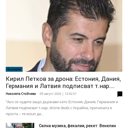
България
Кирил Петков за дрона: Естония, Дания,
Германия и Латвия подписват т.нар....
Николета Стойчева
-
09 август 2026 | 13:42:51
0
"Ако се чудите защо държави като Естония, Дания, Германия и
Латвия подписват т.нар. drone deals с Украйна, причината е
проста – те искат да...
Силна музика, фекалии, рекет: Венелин