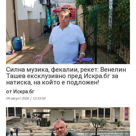
Силна музика, фекалии, рекет: Венелин
Ташев ексклузивно пред Искра.бг за
натиска, на който е подложен!
от Искра.бг
09 август 2026 | 12:33:50