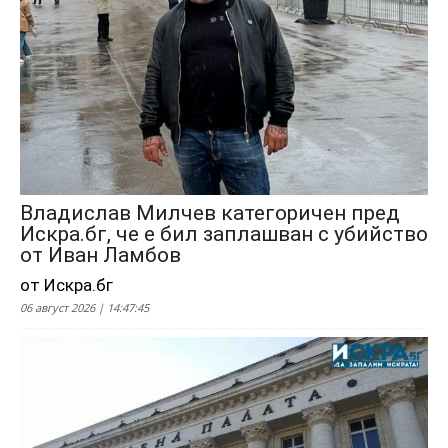
Владислав Милчев категоричен пред
Искра.бг, че е бил заплашван с убийство
от Иван Ламбов
от Искра.бг
06 август 2026 | 14:47:45