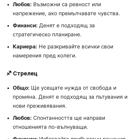
Любов:
Възможни са ревност или
напрежение, ако премълчавате чувства.
Финанси:
Денят е подходящ за
стратегическо планиране.
Кариера:
Не разкривайте всички свои
намерения пред колеги.
♐ Стрелец
Общо:
Ще усещате нужда от свобода и
промяна. Денят е подходящ за пътувания и
нови преживявания.
Любов:
Спонтанността ще направи
отношенията по-вълнуващи.
Финанси:
Избягвайте прибързани решения,