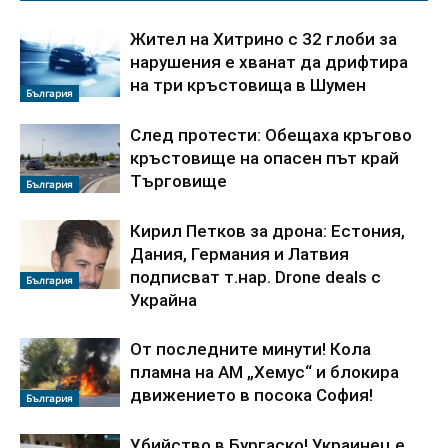
Жител на Хитрино с 32 глоби за
нарушения е хванат да дрифтира
на три кръстовища в Шумен
България
След протести: Обещаха кръгово
кръстовище на опасен път край
Търговище
България
Кирил Петков за дрона: Естония,
Дания, Германия и Латвия
подписват т.нар. Drone deals с
България
Украйна
От последните минути! Кола
пламна на АМ „Хемус“ и блокира
движението в посока София!
България
Убийство в Бургаско! Украинец е