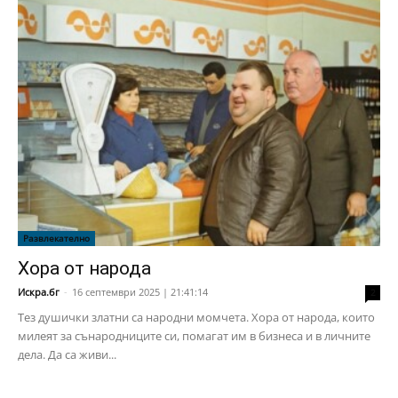
Развлекателно
Хора от народа
Искра.бг
-
16 септември 2025 | 21:41:14
2
Тез душички златни са народни момчета. Хора от народа, които
милеят за сънародниците си, помагат им в бизнеса и в личните
дела. Да са живи...