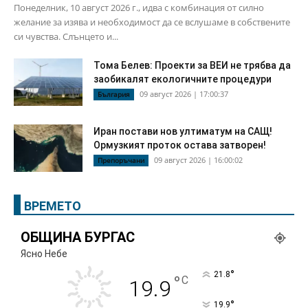
Понеделник, 10 август 2026 г., идва с комбинация от силно
желание за изява и необходимост да се вслушаме в собствените
си чувства. Слънцето и...
Тома Белев: Проекти за ВЕИ не трябва да
заобикалят екологичните процедури
09 август 2026 | 17:00:37
България
Иран постави нов ултиматум на САЩ!
Ормузкият проток остава затворен!
09 август 2026 | 16:00:02
Препоръчани
ВРЕМЕТО
ОБЩИНА БУРГАС
Ясно Небе
°
21.8
°
C
19.9
°
19.9