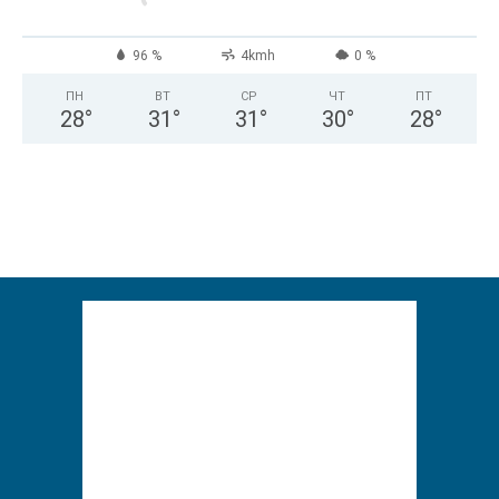
96 %
4kmh
0 %
ПН
ВТ
СР
ЧТ
ПТ
28
°
31
°
31
°
30
°
28
°