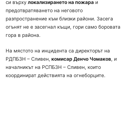
си върху
локализирането на пожара
и
предотвратяването на неговото
разпространение към близки райони. Засега
огънят не е засегнал къщи, гори само боровата
гора в района.
На мястото на инцидента са директорът на
РДПБЗН – Сливен,
комисар Денчо Чомаков
, и
началникът на РСПБЗН – Сливен, които
координират действията на огнеборците.