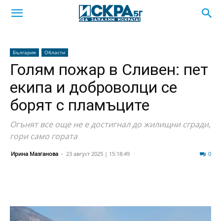
България
Области
Голям пожар в Сливен: пет
екипа и доброволци се
борят с пламъците
Огънят все още не е достигнал до жилищни сгради,
гори само гората
Ирина Мазганова
-
23 август 2025 | 15:18:49
38
0