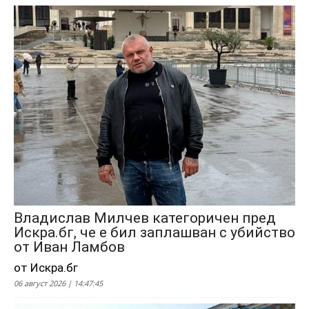
Владислав Милчев категоричен пред
Искра.бг, че е бил заплашван с убийство
от Иван Ламбов
от Искра.бг
06 август 2026 | 14:47:45