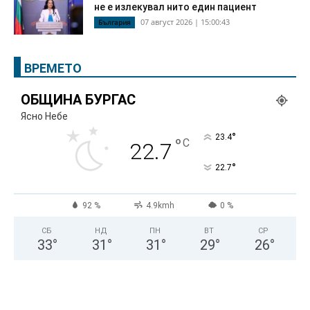
не е излекувал нито един пациент
07 август 2026 | 15:00:43
България
ВРЕМЕТО
ОБЩИНА БУРГАС
Ясно Небе
°
23.4
°
C
22.7
°
22.7
92 %
4.9kmh
0 %
СБ
НД
ПН
ВТ
СР
33
°
31
°
31
°
29
°
26
°