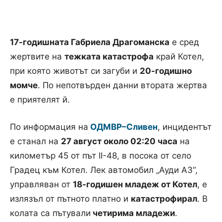
17-годишната Габриела Драгоманска
е сред
жертвите на
тежката катастрофа
край Котел,
при която животът си загуби и
20-годишно
момче
. По непотвърден данни втората жертва
е приятелят й.
По информация на
ОДМВР–Сливен
, инцидентът
е станал на
27 август около 02:20 часа
на
километър 45 от път ІІ-48, в посока от село
Градец към Котел. Лек автомобил „Ауди А3“,
управляван от
18-годишен младеж от Котел
, е
излязъл от пътното платно и
катастрофирал
. В
колата са пътували
четирима младежи
.