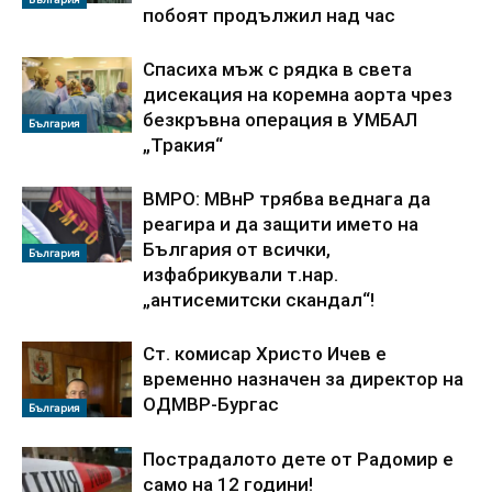
побоят продължил над час
Спасиха мъж с рядка в света
дисекация на коремна аорта чрез
безкръвна операция в УМБАЛ
България
„Тракия“
ВМРО: МВнР трябва веднага да
реагира и да защити името на
България от всички,
България
изфабрикували т.нар.
„антисемитски скандал“!
Ст. комисар Христо Ичев е
временно назначен за директор на
ОДМВР-Бургас
България
Пострадалото дете от Радомир е
само на 12 години!