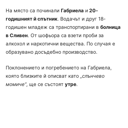
На място са починали
Габриела
и
20-
годишният й спътник
. Водачът и друг 18-
годишен младеж са транспортирани в
болница
в Сливен
. От шофьора са взети проби за
алкохол и наркотични вещества. По случая е
образувано досъдебно производство.
Поклонението и погребението на Габриела,
която близките й описват като
„слънчево
момиче“
, ще се състоят
утре
.