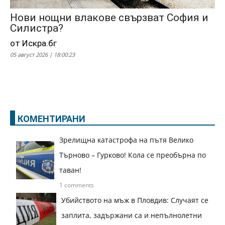
Нови нощни влакове свързват София и
Силистра?
от Искра.бг
05 август 2026 | 18:00:23
КОМЕНТИРАНИ
Зрелищна катастрофа на пътя Велико
Търново – Гурково! Кола се преобърна по
таван!
1 comments
Убийството на мъж в Пловдив: Случаят се
заплита, задържани са и непълнолетни