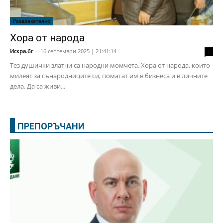
Развлекателно
Хора от народа
Искра.бг
-
16 септември 2025 | 21:41:14
2
Тез душички златни са народни момчета. Хора от народа, които
милеят за сънародниците си, помагат им в бизнеса и в личните
дела. Да са живи...
ПРЕПОРЪЧАНИ