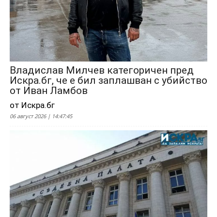
Владислав Милчев категоричен пред
Искра.бг, че е бил заплашван с убийство
от Иван Ламбов
от Искра.бг
06 август 2026 | 14:47:45