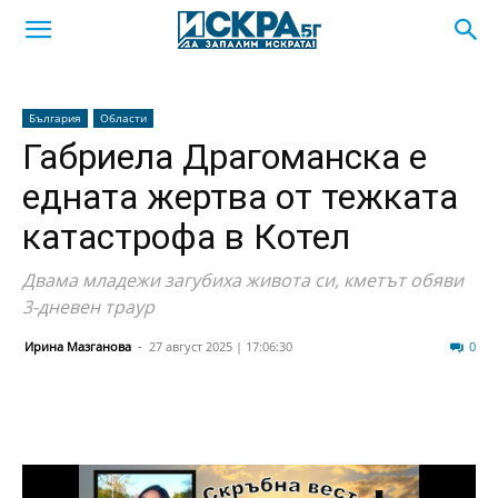
България
Области
Габриела Драгоманска е
едната жертва от тежката
катастрофа в Котел
Двама младежи загубиха живота си, кметът обяви
3-дневен траур
Ирина Мазганова
-
27 август 2025 | 17:06:30
1107
0