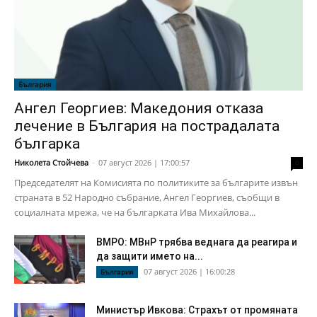
България
Ангел Георгиев: Македония отказа
лечение в България на пострадалата
българка
Николета Стойчева
-
07 август 2026 | 17:00:57
0
Председателят на Комисията по политиките за българите извън
страната в 52 Народно събрание, Ангел Георгиев, съобщи в
социалната мрежа, че на българката Ива Михайлова...
ВМРО: МВнР трябва веднага да реагира и
да защити името на...
07 август 2026 | 16:00:28
България
Министър Ивкова: Страхът от промяната