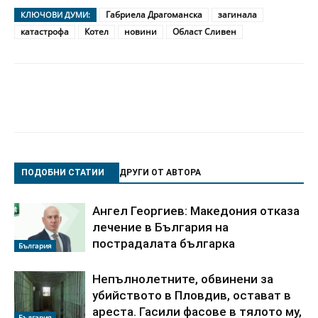
Габриела Драгоманска
загинала
КЛЮЧОВИ ДУМИ:
катастрофа
Котел
новини
Област Сливен
ПОДОБНИ СТАТИИ
ДРУГИ ОТ АВТОРА
Ангел Георгиев: Македония отказа
лечение в България на
пострадалата българка
България
Непълнолетните, обвинени за
убийството в Пловдив, остават в
ареста. Гасили фасове в тялото му,
България