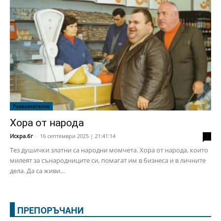
Развлекателно
Хора от народа
Искра.бг
-
16 септември 2025 | 21:41:14
2
Тез душички златни са народни момчета. Хора от народа, които
милеят за сънародниците си, помагат им в бизнеса и в личните
дела. Да са живи...
ПРЕПОРЪЧАНИ