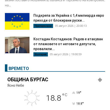
на...
Подкрепа за Украйна с 1,4 милиарда евро
приходи от блокирани руски...
05 август 2026 | 20:00:13
Препоръчани
Костадин Костадинов: Радев е атакуван
от плажoвете от неговите депутати,
провалили...
05 август 2026 | 19:00:59
България
ВРЕМЕТО
ОБЩИНА БУРГАС
Ясно Небе
°
19
°
C
18.8
°
18.8