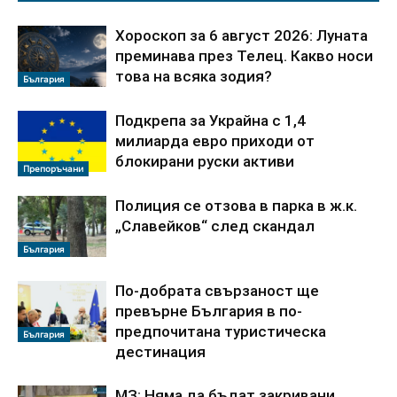
Хороскоп за 6 август 2026: Луната
преминава през Телец. Какво носи
това на всяка зодия?
България
Подкрепа за Украйна с 1,4
милиарда евро приходи от
блокирани руски активи
Препоръчани
Полиция се отзова в парка в ж.к.
„Славейков“ след скандал
България
По‑добрата свързаност ще
превърне България в по-
предпочитана туристическа
България
дестинация
МЗ: Няма да бъдат закривани