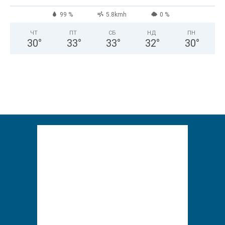
99 %
5.8kmh
0 %
ЧТ
ПТ
СБ
НД
ПН
30
°
33
°
33
°
32
°
30
°