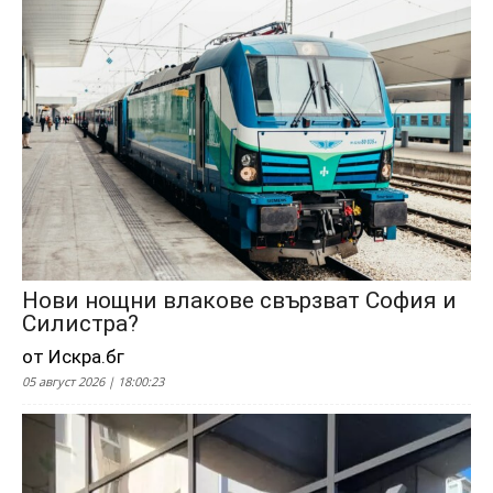
Нови нощни влакове свързват София и
Силистра?
от Искра.бг
05 август 2026 | 18:00:23