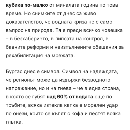
кубика по-малко
от миналата година по това
време. Но снимките от днес са живо
доказателство, че водната криза не е само
въпрос на природа. Тя е преди всичко човешка
– в безхаберието, в липсата на контрол, в
бавните реформи и неизпълнените обещания за
рехабилитация на мрежата.
Бургас днес е символ. Символ на надеждата,
че регионът може да издържи безводното
напрежение, но и на гнева – че в една страна,
в която се губят
над 60% от водата
още по
тръбите, всяка изтекла капка е морален удар
по онези, които се къпят с кофа и пестят всяка
глътка.