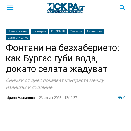
Препоръчани
България
ИСКРА ТВ
Области
Общество
Само в ИСКРА
Фонтани на безхаберието:
как Бургас губи вода,
докато селата жадуват
Снимки от днес показват контраста между
излишък и лишение
Ирина Мазганова
-
23 август 2025 | 13:11:37
464
0