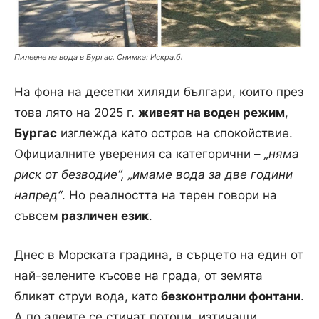
Пилеене на вода в Бургас. Снимка: Искра.бг
На фона на десетки хиляди българи, които през
това лято на 2025 г.
живеят на воден режим
,
Бургас
изглежда като остров на спокойствие.
Официалните уверения са категорични –
„няма
риск от безводие“, „имаме вода за две години
напред“
. Но реалността на терен говори на
съвсем
различен език
.
Днес в Морската градина, в сърцето на един от
най-зелените късове на града, от земята
бликат струи вода, като
безконтролни фонтани
.
А по алеите се стичат потоци, изтичащи