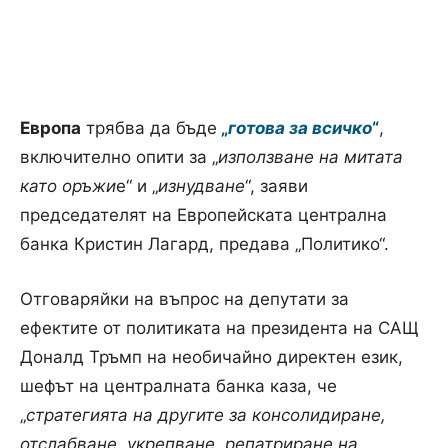
Европа
трябва да бъде
„
готова за всичко
“
,
включително опити за „
използване на митата
като оръжи
е“ и „
изнудване
“, заяви
председателят на Европейската централна
банка Кристин Лагард, предава „Политико“.
Отговаряйки на въпрос на депутати за
ефектите от политиката на президента на САЩ
Доналд Тръмп на необичайно директен език,
шефът на централната банка каза, че
„
стратегията на другите за консолидиране,
отслабване, укрепване, репатриране на