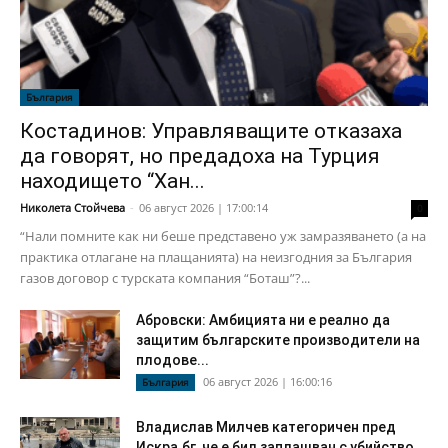
България
Костадинов: Управляващите отказаха
да говорят, но предадоха на Турция
находището “Хан...
Николета Стойчева
-
06 август 2026 | 17:00:14
0
“Нали помните как ни беше представено уж замразяването (а на
практика отлагане на плащанията) на неизгодния за България
газов договор с турската компания “Боташ”?...
Абровски: Амбицията ни е реално да
защитим българските производители на
плодове...
06 август 2026 | 16:00:16
България
Владислав Милчев категоричен пред
Искра.бг, че е бил заплашван с убийство...