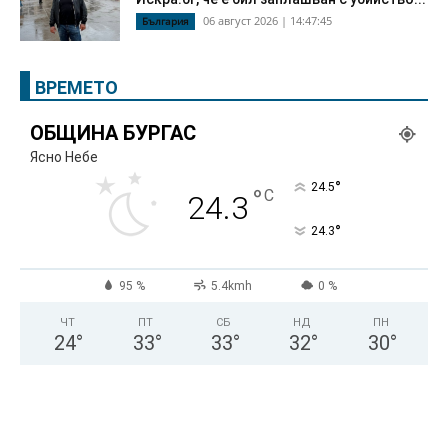
06 август 2026 | 14:47:45
България
ВРЕМЕТО
ОБЩИНА БУРГАС
Ясно Небе
°
24.5
°
C
24.3
°
24.3
95 %
5.4kmh
0 %
ЧТ
ПТ
СБ
НД
ПН
24
°
33
°
33
°
32
°
30
°