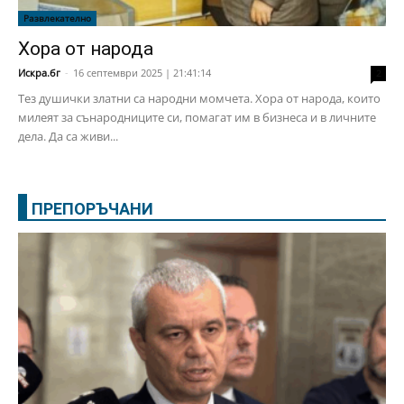
Развлекателно
Хора от народа
Искра.бг
-
16 септември 2025 | 21:41:14
2
Тез душички златни са народни момчета. Хора от народа, които
милеят за сънародниците си, помагат им в бизнеса и в личните
дела. Да са живи...
ПРЕПОРЪЧАНИ