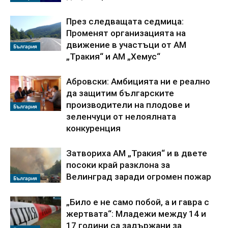
През следващата седмица:
Променят организацията на
движение в участъци от АМ
България
„Тракия“ и АМ „Хемус“
Абровски: Амбицията ни е реално
да защитим българските
производители на плодове и
България
зеленчуци от нелоялната
конкуренция
Затвориха АМ „Тракия“ и в двете
посоки край разклона за
Велинград заради огромен пожар
България
„Било е не само побой, а и гавра с
жертвата“: Младежи между 14 и
17 години са задържани за