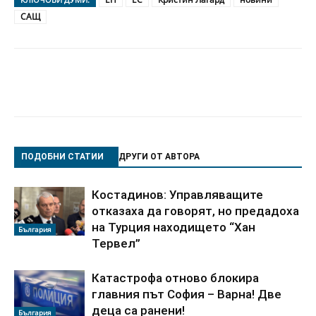
САЩ
ПОДОБНИ СТАТИИ
ДРУГИ ОТ АВТОРА
Костадинов: Управляващите
отказаха да говорят, но предадоха
на Турция находището “Хан
България
Тервел”
Катастрофа отново блокира
главния път София – Варна! Две
деца са ранени!
България