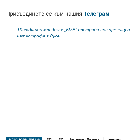
Присъединете се към нашия
Телеграм
19-годишен младеж с „БМВ“ пострада при зрелищна
катастрофа в Русе
ЕП
ЕС
Кристин Лагард
новини
КЛЮЧОВИ ДУМИ: