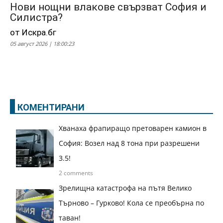
Нови нощни влакове свързват София и
Силистра?
от Искра.бг
05 август 2026 | 18:00:23
КОМЕНТИРАНИ
Хванаха фрапиращо претоварен камион в
София: Возел над 8 тона при разрешени
3.5!
2 comments
Зрелищна катастрофа на пътя Велико
Търново – Гурково! Кола се преобърна по
таван!