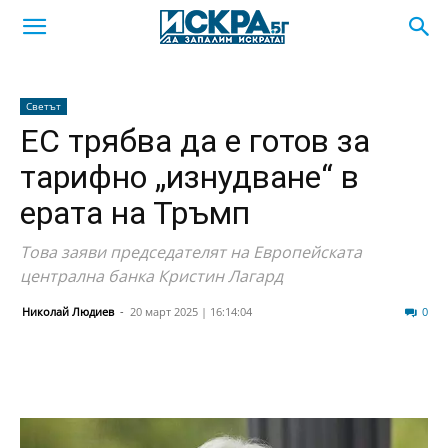
Светът
ЕС трябва да е готов за
тарифно „изнудване“ в
ерата на Тръмп
Това заяви председателят на Европейската
централна банка Кристин Лагард
Николай Людиев
-
20 март 2025 | 16:14:04
40
0