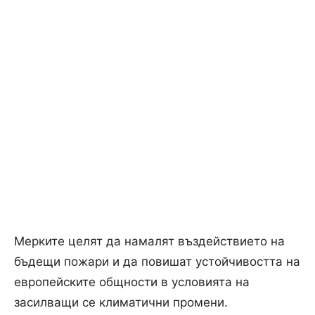
Мерките целят да намалят въздействието на
бъдещи пожари и да повишат устойчивостта на
европейските общности в условията на
засилващи се климатични промени.