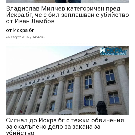
Владислав Милчев категоричен пред
Искра.бг, че е бил заплашван с убийство
от Иван Ламбов
от Искра.бг
06 август 2026 | 14:47:45
Сигнал до Искра.бг с тежки обвинения
за скалъпено дело за закана за
убийство