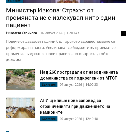
България
Министър Ивкова: Страхът от
промяната не е излекувал нито един
пациент
Николета Стойчева
-
07 август 2026 | 15:00:43
0
Повече от двадесет години българското здравеопазване се
реформира на части. Увеличават се бюджетите, приемат се
промени, създават се нови правила, но въпросът, който
дължим...
Над 260 пострадали от наводненията
домакинства са подкрепени от МТСП
07 август 2026 | 14:00:23
България
АПИ ще пише нова заповед за
ограниченията при движението на
камионите
07 август 2026 | 12:49:40
България