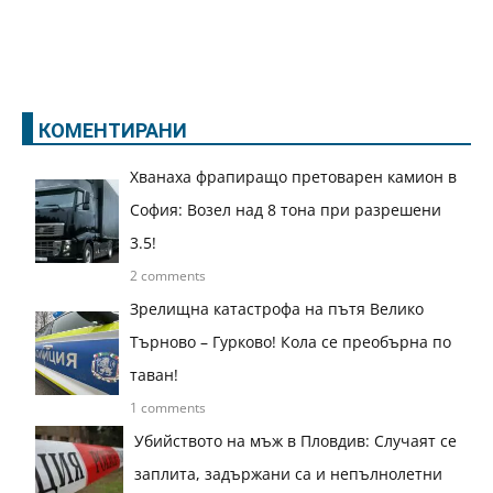
КОМЕНТИРАНИ
Хванаха фрапиращо претоварен камион в
София: Возел над 8 тона при разрешени
3.5!
2 comments
Зрелищна катастрофа на пътя Велико
Търново – Гурково! Кола се преобърна по
таван!
1 comments
Убийството на мъж в Пловдив: Случаят се
заплита, задържани са и непълнолетни