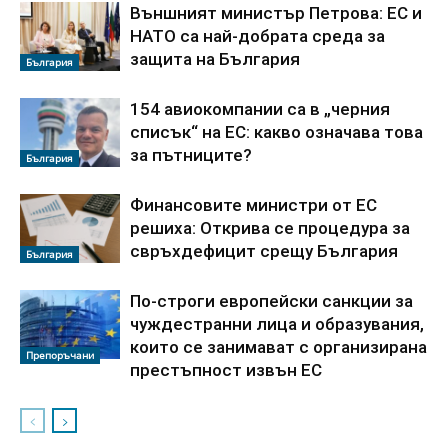
Външният министър Петрова: ЕС и
НАТО са най-добрата среда за
защита на България
България
154 авиокомпании са в „черния
списък“ на ЕС: какво означава това
за пътниците?
България
Финансовите министри от ЕС
решиха: Открива се процедура за
свръхдефицит срещу България
България
По-строги европейски санкции за
чуждестранни лица и образувания,
които се занимават с организирана
Препоръчани
престъпност извън ЕС