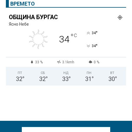
ВРЕМЕТО
ОБЩИНА БУРГАС
Ясно Небе
°
34
°
C
34
°
34
33 %
3.1kmh
0 %
ПТ
СБ
НД
ПН
ВТ
32
°
32
°
33
°
31
°
30
°