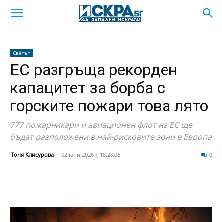
Светът
ЕС разгръща рекорден
капацитет за борба с
горските пожари това лято
777 пожарникари и авиационен флот на ЕС ще
бъдат разположени в най-рисковите зони в Европа
Тоня Клисурова
-
02 юни 2026 | 18:28:06
8
0