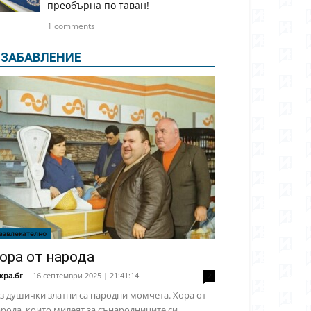
преобърна по таван!
1 comments
ЗАБАВЛЕНИЕ
азвлекателно
ора от народа
кра.бг
-
16 септември 2025 | 21:41:14
2
з душички златни са народни момчета. Хора от
рода, които милеят за сънародниците си,