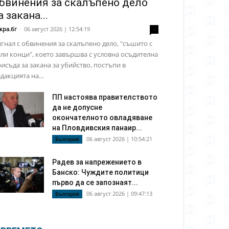
бвинения за скалъпено дело
а закана...
кра.бг
-
06 август 2026 | 12:54:19
0
гнал с обвинения за скалъпено дело, "съшито с
ли конци", което завършва с условна осъдителна
исъда за закана за убийство, постъпи в
дакцията на...
ПП настоява правителството
да не допусне
окончателното овладяване
на Пловдивския панаир...
06 август 2026 | 10:54:21
България
Радев за напрежението в
Банско: Чуждите политици
първо да се запознаят...
06 август 2026 | 09:47:13
България