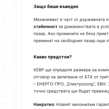
Защо беше въведен
Механизмът е част от държавната п
стабилност
за домакинствата в усл
пазар. Ако промените не бяха приет
преминат на свободния пазар още от
Какво предстои?
КЕВР ще определя размера на комп
отговор на запитване от БТА от три
– ЕНЕРГО-ПРО, „Електрохолд“, ЕВН.
точно средствата ще бъдат превеж
Накратко:
Новият механизъм гарант