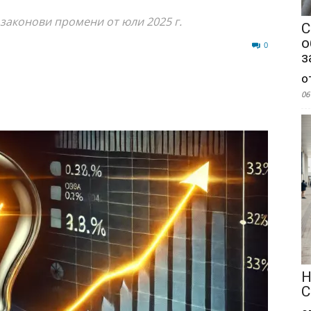
законови промени от юли 2025 г.
С
о
463
0
з
о
06
Н
С