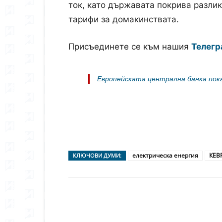
ток, като държавата покрива разли
тарифи за домакинствата.
Присъединете се към нашия
Телегр
Европейската централна банка пока
електрическа енергия
КЕВ
КЛЮЧОВИ ДУМИ:
Сподели