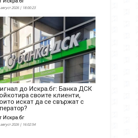
т Искра.бг
 август 2026 | 18:00:23
игнал до Искра.бг: Банка ДСК
ойкотира своите клиенти,
оито искат да се свържат с
ператор?
т Искра.бг
 август 2026 | 16:02:54