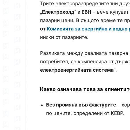
Трите електроразпределителни дру
„Електрохолд“ и ЕВН
– вече купуват
пазарни цени. В същото време те п
от
Комисията за енергийно и водно
ниски от пазарните.
Разликата между реалната пазарна 
потребител, се компенсира от държ
електроенергийната система“
.
Какво означава това за клиентит
Без промяна във фактурите
– хор
по цените, определени от КЕВР.