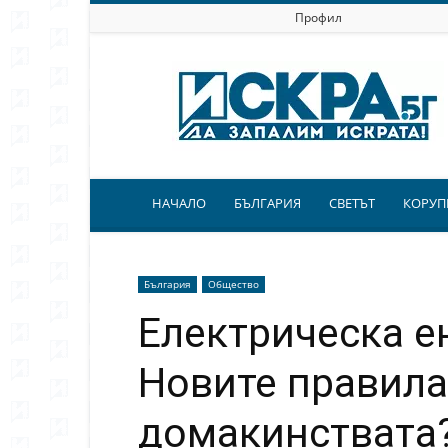
Профил
Искра.бг
НАЧАЛО
БЪЛГАРИЯ
СВЕТЪТ
КОРУП
България
Общество
Електрическа е
Новите правила
домакинствата