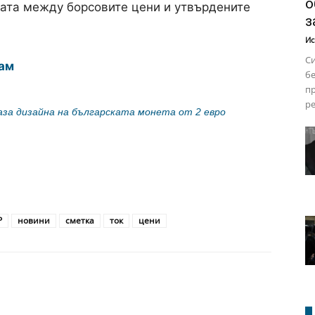
о
ката между борсовите цени и утвърдените
з
Ис
Си
ам
бе
пр
ре
за дизайна на българската монета от 2 евро
Р
новини
сметка
ток
цени