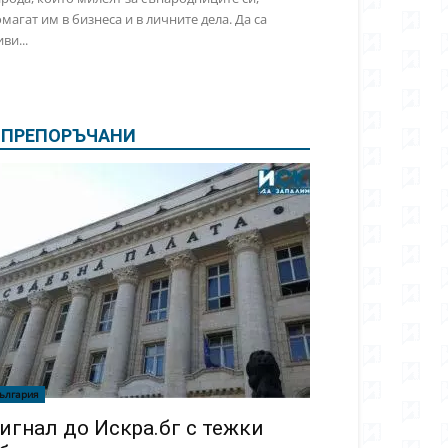
магат им в бизнеса и в личните дела. Да са
ви...
ПРЕПОРЪЧАНИ
ългария
игнал до Искра.бг с тежки