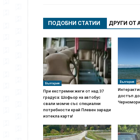
ПОДОБНИ СТАТИИ
ДРУГИ ОТ 
България
България
Интеракти
При екстремни жеги от над 37
достъп до
градуса: Шофьор на автобус
Черномор
свали момче със специални
потребности край Плевен заради
изтекла карта!