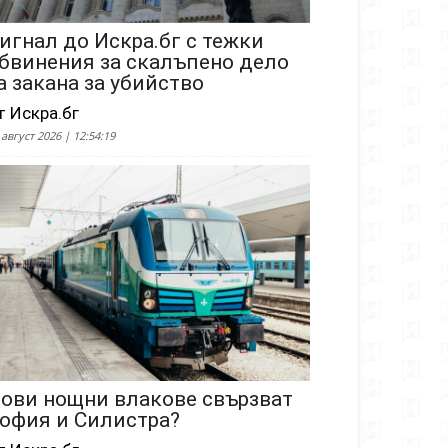
игнал до Искра.бг с тежки
бвинения за скалъпено дело
а закана за убийство
т Искра.бг
 август 2026 | 12:54:19
ови нощни влакове свързват
офия и Силистра?