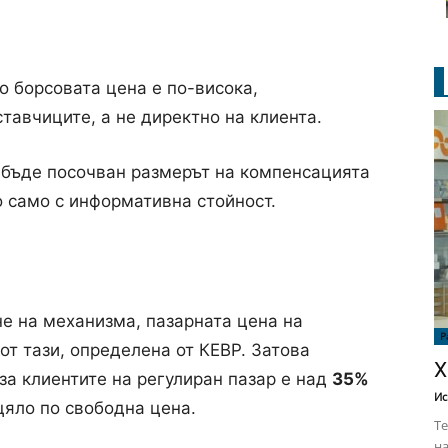
о борсовата цена е по-висока,
тавчиците, а не директно на клиента.
 бъде посочван размерът на компенсацията
о само с информативна стойност.
не на механизма, пазарната цена на
Р
от тази, определена от КЕВР. Затова
Х
за клиентите на регулиран пазар е над
35%
Ис
зцяло по свободна цена.
Те
на