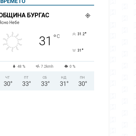
ВРЕМЕТО
ОБЩИНА БУРГАС
Ясно Небе
°
31.2
°
C
31
°
31
48 %
7.2kmh
0 %
ЧТ
ПТ
СБ
НД
ПН
30
°
33
°
33
°
31
°
30
°