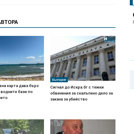
АВТОРА
България
вна карта дава бърз
Сигнал до Искра.бг с тежки
 водните бази по
обвинения за скалъпено дело за
ието
закана за убийство