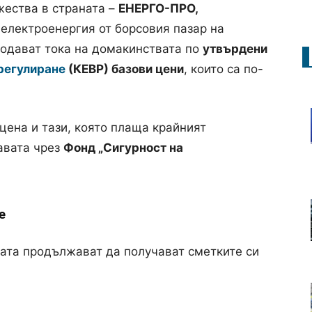
жества в страната –
ЕНЕРГО-ПРО,
 електроенергия от борсовия пазар на
родават тока на домакинствата по
утвърдени
 регулиране
(КЕВР) базови цени
, които са по-
цена и тази, която плаща крайният
авата чрез
Фонд „Сигурност на
е
ата продължават да получават сметките си