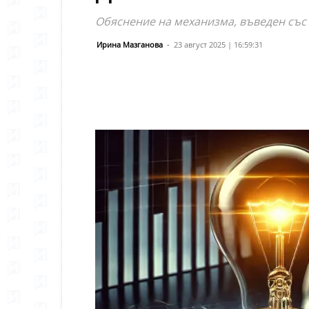
Обяснение на механизма, въведен със 
Ирина Мазганова
-
23 август 2025 | 16:59:31
Сподели