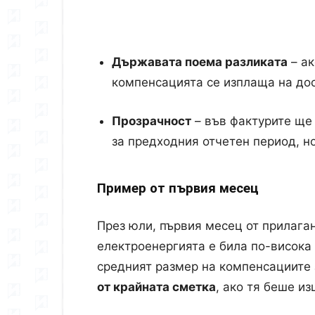
Държавата поема разликата
– ак
компенсацията се изплаща на дос
Прозрачност
– във фактурите ще
за предходния отчетен период, н
Пример от първия месец
През юли, първия месец от прилага
електроенергията е била по-висока 
средният размер на компенсациите 
от крайната сметка
, ако тя беше и