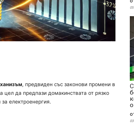
о
05
еханизъм
, предвиден със законови промени в
С
б
за цел да предпази домакинствата от рязко
к
 за електроенергия.
о
о
03