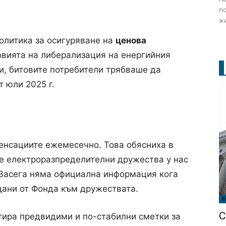
по
жи
олитика за осигуряване на
ценова
овията на либерализация на енергийния
и, битовите потребители трябваше да
 юли 2025 г.
енсациите ежемесечно. Това обясниха в
те електроразпределителни дружества у нас
 Засега няма официална информация кога
дани от Фонда към дружествата.
Б
С
ира предвидими и по-стабилни сметки за