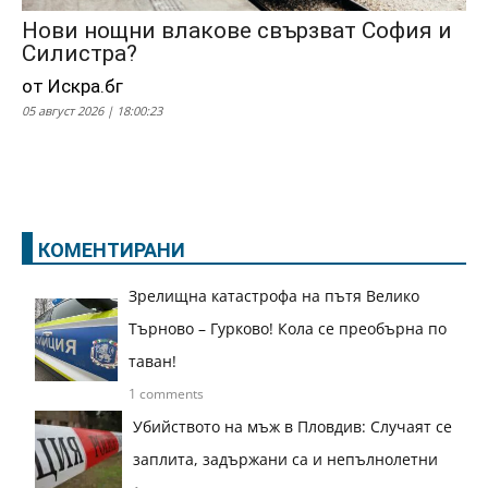
Нови нощни влакове свързват София и
Силистра?
от Искра.бг
05 август 2026 | 18:00:23
КОМЕНТИРАНИ
Зрелищна катастрофа на пътя Велико
Търново – Гурково! Кола се преобърна по
таван!
1 comments
Убийството на мъж в Пловдив: Случаят се
заплита, задържани са и непълнолетни