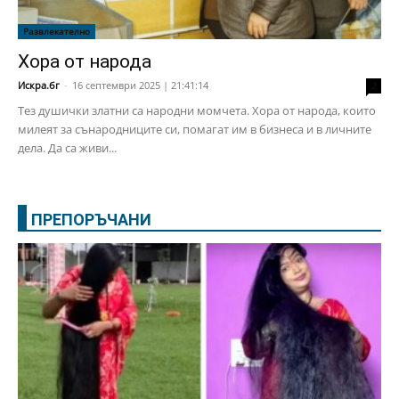
Развлекателно
Хора от народа
Искра.бг
-
16 септември 2025 | 21:41:14
2
Тез душички златни са народни момчета. Хора от народа, които
милеят за сънародниците си, помагат им в бизнеса и в личните
дела. Да са живи...
ПРЕПОРЪЧАНИ