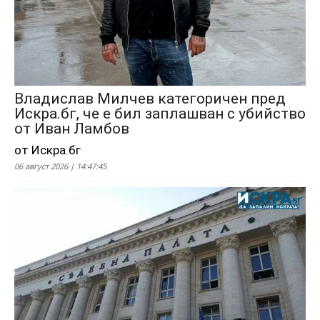
Владислав Милчев категоричен пред
Искра.бг, че е бил заплашван с убийство
от Иван Ламбов
от Искра.бг
06 август 2026 | 14:47:45