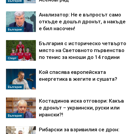
България
Анализатор: Не е въпросът само
откъде е дошъл дронът, а накъде
е бил насочен!
България
България с историческо четвърто
място на Световното първенство
по тенис за юноши до 14 години
Спорт
Кой спасява европейската
енергетика в жегите и сушата?
България
Костадинов иска отговори: Какъв
е дронът – украински, руски или
ирански?!
България
Рибарски за взривилия се дрон: