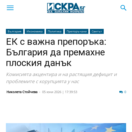
България
Икономика
Политика
Препоръчани
Светът
ЕК с важна препоръка:
България да премахне
плоския данък
Комисията акцентира и на растящия дефицит и
проблемите с корупцията у нас
Николета Стойчева
-
05 юни 2026 | 17:39:53
189
0