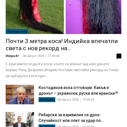
Препоръчани
Почти 3 метра коса! Индийка впечатли
света с нов рекорд на...
Искра.бг
-
08 август 2026 | 17:00:44
0
С красивите си дълги коси, които се влачат зад нея, докато
върви, Рену Дхариял (Индия) постави световен рекорд на Гинес
за най-дълга коса при...
Костадинов иска отговори: Какъв е
дронът – украински, руски или ирански?!
08 август 2026 | 15:50:24
България
Рибарски за взривилия се дрон:
Случайност или опит за удар по...
08 август 2026 | 14:46:06
България