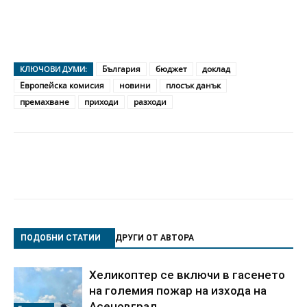
България
бюджет
доклад
КЛЮЧОВИ ДУМИ:
Европейска комисия
новини
плосък данък
премахване
приходи
разходи
ПОДОБНИ СТАТИИ
ДРУГИ ОТ АВТОРА
Хеликоптер се включи в гасенето
на големия пожар на изхода на
Асеновград