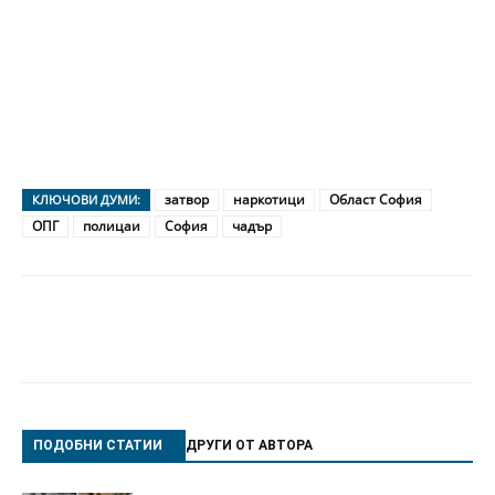
затвор
наркотици
Област София
КЛЮЧОВИ ДУМИ:
ОПГ
полицаи
София
чадър
ПОДОБНИ СТАТИИ
ДРУГИ ОТ АВТОРА