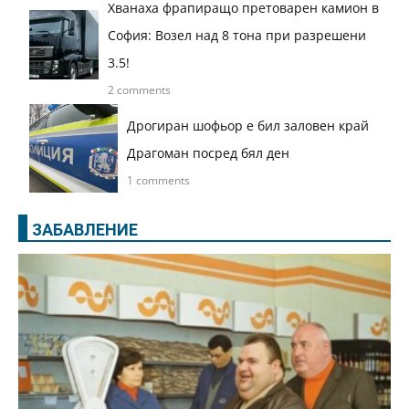
Хванаха фрапиращо претоварен камион в
София: Возел над 8 тона при разрешени
3.5!
2 comments
Дрогиран шофьор е бил заловен край
Драгоман посред бял ден
1 comments
ЗАБАВЛЕНИЕ