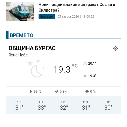
Нови нощни влакове свързват София и
Силистра?
05 август 2026 | 18:00:23
България
ВРЕМЕТО
ОБЩИНА БУРГАС
Ясно Небе
°
20.1
°
C
19.3
°
19.3
99 %
5.8kmh
0 %
ЧТ
ПТ
СБ
НД
ПН
31
°
33
°
32
°
31
°
30
°