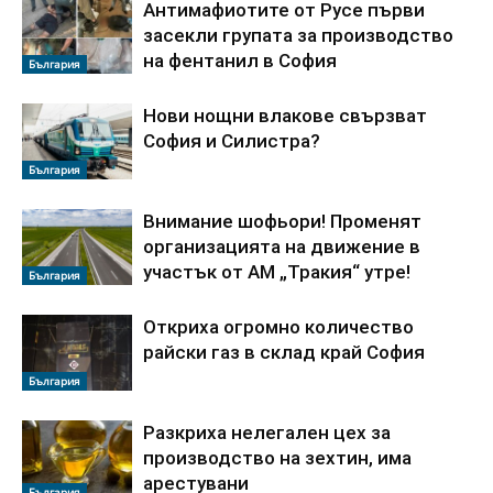
Антимафиотите от Русе първи
засекли групата за производство
на фентанил в София
България
Нови нощни влакове свързват
София и Силистра?
България
Внимание шофьори! Променят
организацията на движение в
участък от АМ „Тракия“ утре!
България
Откриха огромно количество
райски газ в склад край София
България
Разкриха нелегален цех за
производство на зехтин, има
арестувани
България