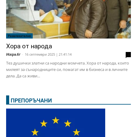
Развлекателно
Хора от народа
Искра.бг
-
16 септември 2025 | 21:41:14
2
Тез душички златни са народни момчета. Хора от народа, които
милеят за сънародниците си, помагат им в бизнеса и в личните
дела. Да са живи...
ПРЕПОРЪЧАНИ