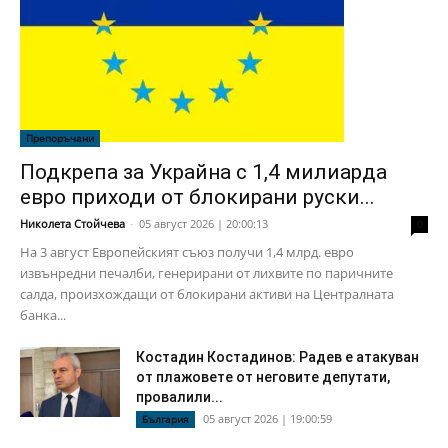
Препоръчани
Подкрепа за Украйна с 1,4 милиарда
евро приходи от блокирани руски...
Николета Стойчева
-
05 август 2026 | 20:00:13
0
На 3 август Европейският съюз получи 1,4 млрд. евро
извънредни печалби, генерирани от лихвите по паричните
салда, произхождащи от блокирани активи на Централната
банка...
Костадин Костадинов: Радев е атакуван
от плажoвете от неговите депутати,
провалили...
05 август 2026 | 19:00:59
България