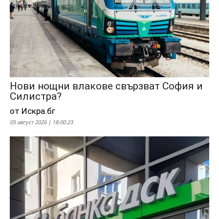
Нови нощни влакове свързват София и
Силистра?
от Искра.бг
05 август 2026 | 18:00:23