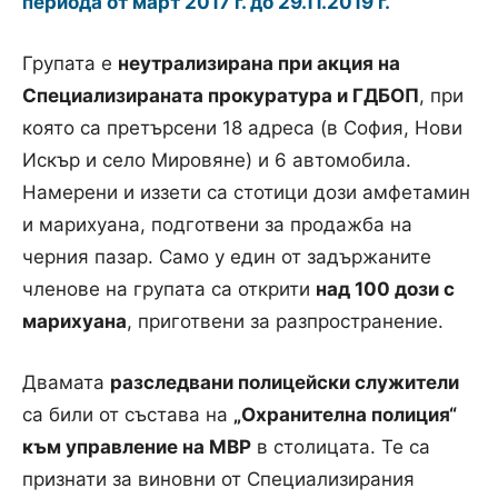
периода от март 2017 г. до 29.11.2019 г.
Групата е
неутрализирана при акция на
Специализираната прокуратура и ГДБОП
, при
която са претърсени 18 адреса (в София, Нови
Искър и село Мировяне) и 6 автомобила.
Намерени и иззети са стотици дози амфетамин
и марихуана, подготвени за продажба на
черния пазар. Само у един от задържаните
членове на групата са открити
над 100 дози с
марихуана
, приготвени за разпространение.
Двамата
разследвани полицейски служители
са били от състава на
„Охранителна полиция“
към управление на МВР
в столицата. Те са
признати за виновни от Специализирания