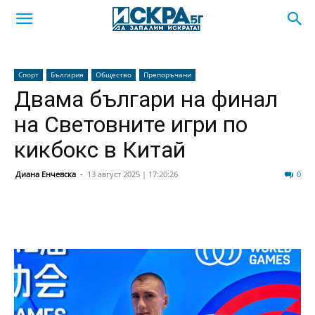
Спорт
България
Общество
Препоръчани
Двама българи на финал
на Световните игри по
кикбокс в Китай
Диана Енчевска
-
13 август 2025 | 17:20:26
34
0