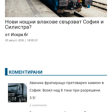
Нови нощни влакове свързват София и
Силистра?
от Искра.бг
05 август 2026 | 18:00:23
КОМЕНТИРАНИ
Хванаха фрапиращо претоварен камион в
София: Возел над 8 тона при разрешени
3.5!
2 comments