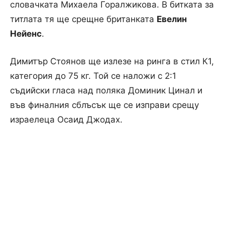
словачката Михаела Горалжикова. В битката за
титлата тя ще срещне британката
Евелин
Нейенс
.
Димитър Стоянов ще излезе на ринга в стил К1,
категория до 75 кг. Той се наложи с 2:1
съдийски гласа над поляка Доминик Цинал и
във финалния сблъсък ще се изправи срещу
израелеца Осаид Джодах.