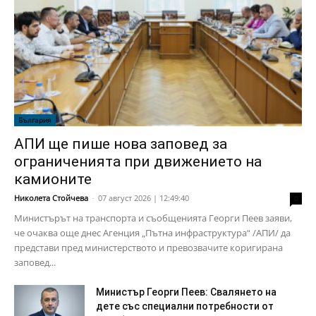
България
АПИ ще пише нова заповед за
ограниченията при движението на
камионите
Николета Стойчева
-
07 август 2026 | 12:49:40
0
Министърът на транспорта и съобщенията Георги Пеев заяви,
че очаква още днес Агенция „Пътна инфраструктура“ /АПИ/ да
представи пред министерството и превозвачите коригирана
заповед...
Министър Георги Пеев: Свалянето на
дете със специални потребности от