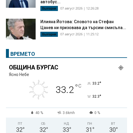
автобус...
07 август 2026 | 12:26:28
България
Илияна Йотова: Словото на Стефан
Цанев ни призовава да търсим смисъла...
07 август 2026 | 11:25:12
България
ВРЕМЕТО
ОБЩИНА БУРГАС
Ясно Небе
°
33.2
°
C
33.2
°
32.3
40 %
3.6kmh
0 %
ПТ
СБ
НД
ПН
ВТ
32
°
32
°
33
°
31
°
30
°