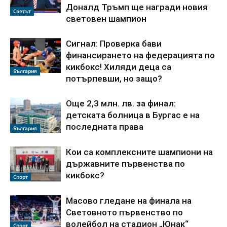
Доналд Тръмп ще награди новия
Светът
световен шампион
Сигнал: Проверка бави
финансирането на федерацията по
кикбокс! Хиляди деца са
България
потърпевши, но защо?
Още 2,3 млн. лв. за финал:
детската болница в Бургас е на
последната права
България
Кои са комплексните шампиони на
държавните първенства по
кикбокс?
Спорт
Масово гледане на финала на
Световното първенство по
волейбол на стадион „Юнак“
Спорт