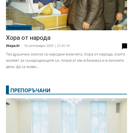
Развлекателно
Хора от народа
Искра.бг
-
16 септември 2025 | 21:41:14
2
Тез душички златни са народни момчета. Хора от народа, които
милеят за сънародниците си, помагат им в бизнеса и в личните
дела. Да са живи...
ПРЕПОРЪЧАНИ