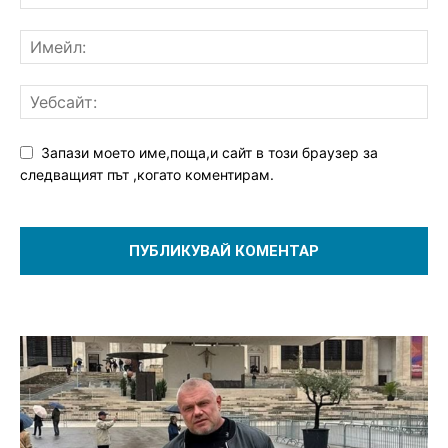
Запази моето име,поща,и сайт в този браузер за
следващият път ,когато коментирам.