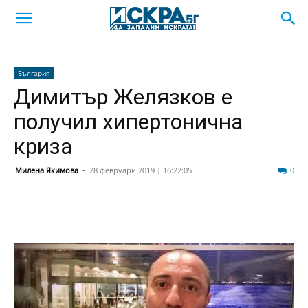
България
Димитър Желязков е
получил хипертонична
криза
Милена Якимова
-
28 февруари 2019 | 16:22:05
162
0