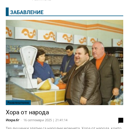
ЗАБАВЛЕНИЕ
Развлекателно
Хора от народа
Искра.бг
-
16 септември 2025 | 21:41:14
2
Тез душички златни са народни момчета. Хора от народа, които