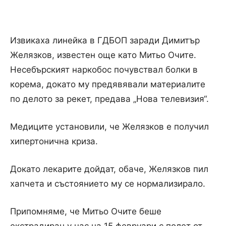
Извикаха линейка в ГДБОП заради Димитър
Желязков, известен още като Митьо Очите.
Несебърският наркобос почувствал болки в
корема, докато му предявявали материалите
по делото за рекет, предава „Нова телевизия“.
Медиците установили, че Желязков е получил
хипертонична криза.
Докато лекарите дойдат, обаче, Желязков пил
хапчета и състоянието му се нормализирало.
Припомняме, че Митьо Очите беше