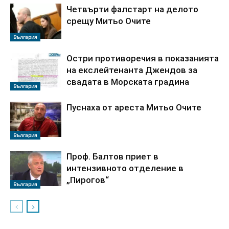
Четвърти фалстарт на делото
срещу Митьо Очите
България
Остри противоречия в показанията
на екслейтенанта Джендов за
свадата в Морската градина
България
Пуснаха от ареста Митьо Очите
България
Проф. Балтов приет в
интензивното отделение в
„Пирогов“
България