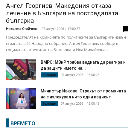
Ангел Георгиев: Македония отказа
лечение в България на пострадалата
българка
Николета Стойчева
-
07 август 2026 | 17:00:57
0
Председателят на Комисията по политиките за българите извън
страната в 52 Народно събрание, Ангел Георгиев, съобщи в
социалната мрежа, че на българката Ива Михайлова...
ВМРО: МВнР трябва веднага да реагира и
да защити името на...
07 август 2026 | 16:00:28
България
Министър Ивкова: Страхът от промяната
не е излекувал нито един пациент
07 август 2026 | 15:00:43
България
ВРЕМЕТО