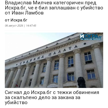
Владислав Милчев категоричен пред
Искра.бг, че е бил заплашван с убийство
от Иван Ламбов
от Искра.бг
06 август 2026 | 14:47:45
Сигнал до Искра.бг с тежки обвинения
за скалъпено дело за закана за
убийство