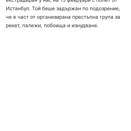
екстрадиран у нас на 15 февруари с полет от
Истанбул. Той беше задържан по подозрение,
че е част от организирана престъпна група за
рекет, палежи, побоища и изнудване.