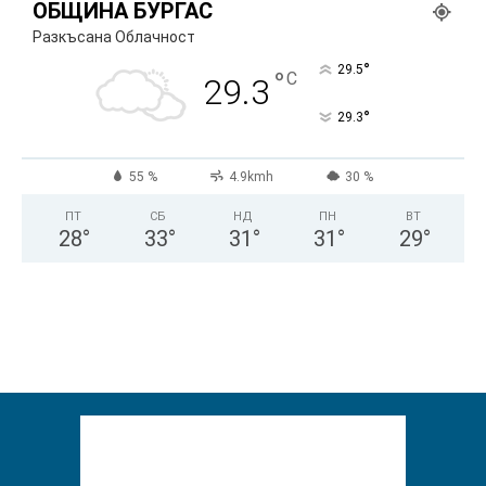
ОБЩИНА БУРГАС
Разкъсана Облачност
°
29.5
°
C
29.3
°
29.3
55 %
4.9kmh
30 %
ПТ
СБ
НД
ПН
ВТ
28
°
33
°
31
°
31
°
29
°