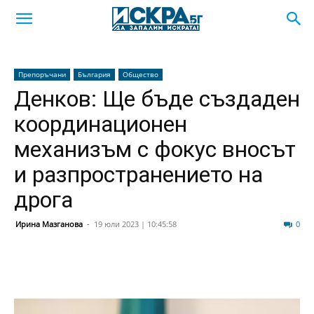
Препоръчани
България
Общество
Денков: Ще бъде създаден
координационен
механизъм с фокус вносът
и разпространението на
дрога
Ирина Мазганова
-
19 юли 2023 | 10:45:58
54
0