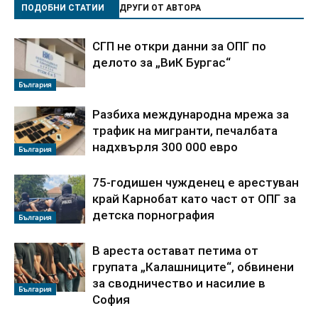
ПОДОБНИ СТАТИИ
ДРУГИ ОТ АВТОРА
СГП не откри данни за ОПГ по
делото за „ВиК Бургас“
България
Разбиха международна мрежа за
трафик на мигранти, печалбата
надхвърля 300 000 евро
България
75-годишен чужденец е арестуван
край Карнобат като част от ОПГ за
детска порнография
България
В ареста остават петима от
групата „Калашниците“, обвинени
за сводничество и насилие в
България
София