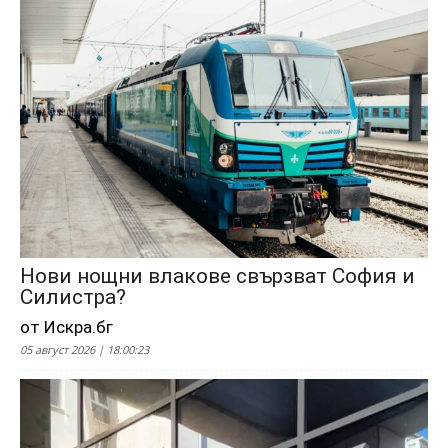
Нови нощни влакове свързват София и
Силистра?
от Искра.бг
05 август 2026 | 18:00:23