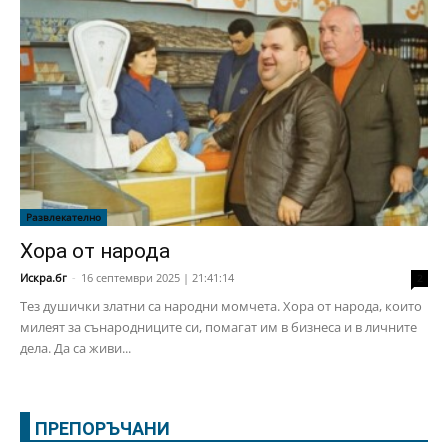
Развлекателно
Хора от народа
Искра.бг
-
16 септември 2025 | 21:41:14
2
Тез душички златни са народни момчета. Хора от народа, които
милеят за сънародниците си, помагат им в бизнеса и в личните
дела. Да са живи...
ПРЕПОРЪЧАНИ