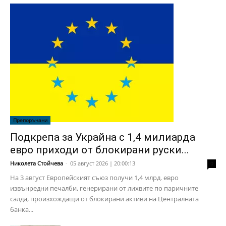
Препоръчани
Подкрепа за Украйна с 1,4 милиарда
евро приходи от блокирани руски...
Николета Стойчева
-
05 август 2026 | 20:00:13
0
На 3 август Европейският съюз получи 1,4 млрд. евро
извънредни печалби, генерирани от лихвите по паричните
салда, произхождащи от блокирани активи на Централната
банка...