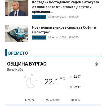
Костадин Костадинов: Радев е атакуван
от плажoвете от неговите депутати,
провалили...
05 август 2026 | 19:00:59
България
Нови нощни влакове свързват София и
Силистра?
05 август 2026 | 18:00:23
България
ВРЕМЕТО
ОБЩИНА БУРГАС
Ясно Небе
°
22.9
°
C
22.1
°
22.1
99 %
4.9kmh
0 %