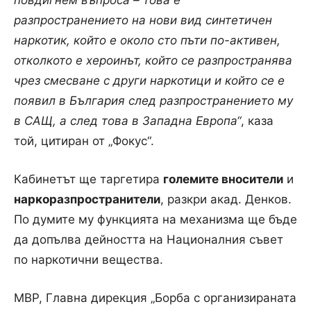
повдигнем въпроса – това е
разпространението на нови вид синтетичен
наркотик, който е около сто пъти по-активен,
отколкото е хероинът, който се разпространява
чрез смесване с други наркотици и който се е
появил в България след разпространението му
в САЩ, а след това в Западна Европа“
, каза
той, цитиран от „Фокус“.
Кабинетът ще таргетира
големите вносители
и
наркоразпространители
, разкри акад. Денков.
По думите му функцията на механизма ще бъде
да допълва дейността на Националния съвет
по наркотични вещества.
МВР, Главна дирекция „Борба с организираната