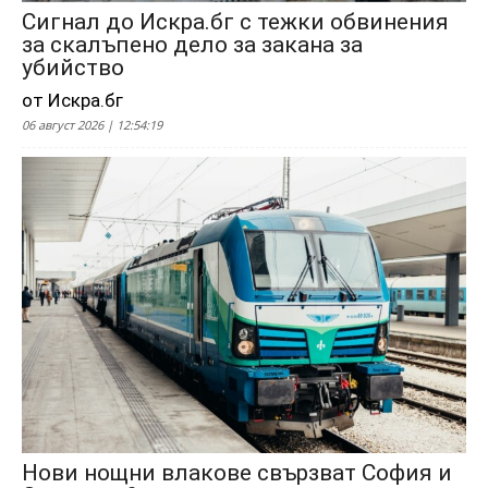
Сигнал до Искра.бг с тежки обвинения
за скалъпено дело за закана за
убийство
от Искра.бг
06 август 2026 | 12:54:19
Нови нощни влакове свързват София и