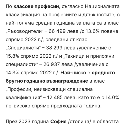
По
класове професии
, съгласно Националната
класификация на професиите и длъжностите, с
най-голяма средна годишна заплата са в клас
„Ръководители“ – 66 499 лева /с 13.6% повече
спрямо 2022 г./, следвани от клас
„Специалисти“ – 38 299 лева /увеличение с
15.8% спрямо 2022 г./ и „Техници и приложни
специалисти“ – 26 937 лева /увеличение с
14.3% спрямо 2022 г./. Най-ниско е
средното
брутно годишно възнаграждение
в клас
„Професии, неизискващи специална
квалификация“ – 12 485 лева, като то е с 14.0%
по-високо спрямо предходната година.
През 2023 година
София
/столица/ е областта