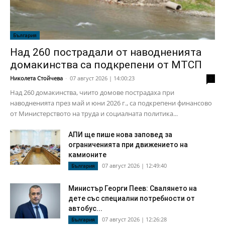
България
Над 260 пострадали от наводненията
домакинства са подкрепени от МТСП
Николета Стойчева
-
07 август 2026 | 14:00:23
0
Над 260 домакинства, чиито домове пострадаха при
наводненията през май и юни 2026 г., са подкрепени финансово
от Министерството на труда и социалната политика...
АПИ ще пише нова заповед за
ограниченията при движението на
камионите
07 август 2026 | 12:49:40
България
Министър Георги Пеев: Свалянето на
дете със специални потребности от
автобус...
07 август 2026 | 12:26:28
България