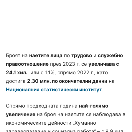
Броят на
наетите лица
по
трудово
и
служебно
правоотношение
през 2023 г. се
увеличава с
24.1 хил.
, или с 1.1%, спрямо 2022 г., като
достига
2.30 млн. по окончателни данни
на
Националния статистически институт
.
Спрямо предходната година
най-голямо
увеличение
на броя на наетите се наблюдава в
икономическите дейности „Хуманно
здравеопазване и социална работа“ – с 8.9 хил.,