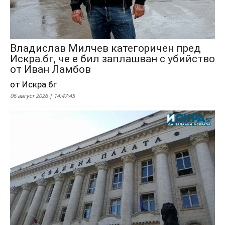
Владислав Милчев категоричен пред
Искра.бг, че е бил заплашван с убийство
от Иван Ламбов
от Искра.бг
06 август 2026 | 14:47:45