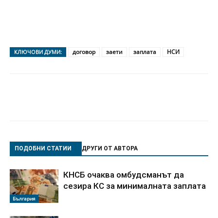
договор
заети
заплата
НСИ
КЛЮЧОВИ ДУМИ:
ПОДОБНИ СТАТИИ
ДРУГИ ОТ АВТОРА
КНСБ очаква омбудсманът да
сезира КС за минималната заплата
България