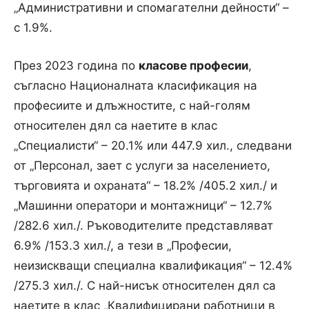
„Административни и спомагателни дейности“ –
с 1.9%.
През 2023 година по
класове професии
,
съгласно Националната класификация на
професиите и длъжностите, с най-голям
относителен дял са наетите в клас
„Специалисти“ – 20.1% или 447.9 хил., следвани
от „Персонал, зает с услуги за населението,
търговията и охраната“ – 18.2% /405.2 хил./ и
„Машинни оператори и монтажници“ – 12.7%
/282.6 хил./. Ръководителите представляват
6.9% /153.3 хил./, а тези в „Професии,
неизискващи специална квалификация“ – 12.4%
/275.3 хил./. С най-нисък относителен дял са
наетите в клас „Квалифицирани работници в