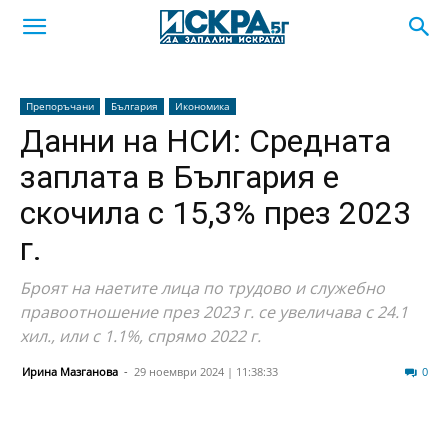
Препоръчани
България
Икономика
Данни на НСИ: Средната
заплата в България е
скочила с 15,3% през 2023
г.
Броят на наетите лица по трудово и служебно
правоотношение през 2023 г. се увеличава с 24.1
хил., или с 1.1%, спрямо 2022 г.
Ирина Мазганова
-
29 ноември 2024 | 11:38:33
130
0