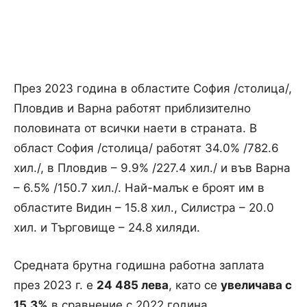
През 2023 година в областите София /столица/,
Пловдив и Варна работят приблизително
половината от всички наети в страната. В
област София /столица/ работят 34.0% /782.6
хил./, в Пловдив – 9.9% /227.4 хил./ и във Варна
– 6.5% /150.7 хил./. Най-малък е броят им в
областите Видин – 15.8 хил., Силистра – 20.0
хил. и Търговище – 24.8 хиляди.
Средната брутна годишна работна заплата
през 2023 г. е
24 485 лева
, като се
увеличава с
15.3%
в сравнение с 2022 година.