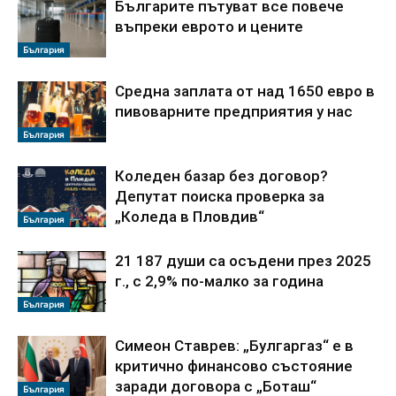
Българите пътуват все повече
въпреки еврото и цените
България
Средна заплата от над 1650 евро в
пивоварните предприятия у нас
България
Коледен базар без договор?
Депутат поиска проверка за
„Коледа в Пловдив“
България
21 187 души са осъдени през 2025
г., с 2,9% по-малко за година
България
Симеон Ставрев: „Булгаргаз“ е в
критично финансово състояние
заради договора с „Боташ“
България