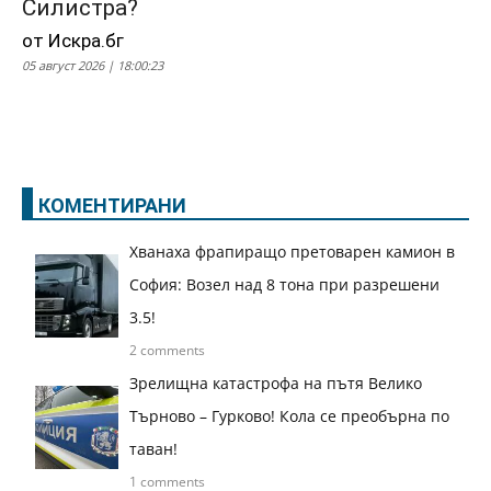
Силистра?
от Искра.бг
05 август 2026 | 18:00:23
КОМЕНТИРАНИ
Хванаха фрапиращо претоварен камион в
София: Возел над 8 тона при разрешени
3.5!
2 comments
Зрелищна катастрофа на пътя Велико
Търново – Гурково! Кола се преобърна по
таван!
1 comments