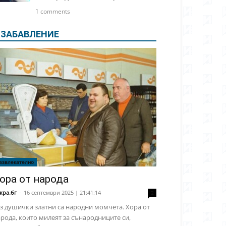
1 comments
ЗАБАВЛЕНИЕ
азвлекателно
ора от народа
кра.бг
-
16 септември 2025 | 21:41:14
2
з душички златни са народни момчета. Хора от
рода, които милеят за сънародниците си,