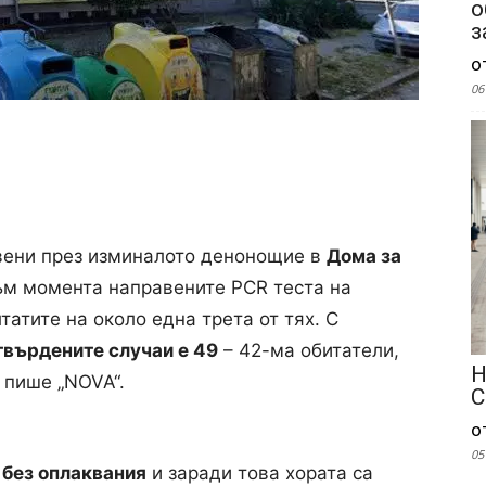
о
з
о
06
вени през изминалото денонощие в
Дома за
ъм момента направените PCR теста на
лтатите на около една трета от тях. С
твърдените случаи е 49
– 42-ма обитатели,
Н
 пише „NOVA“.
С
о
05
а
без оплаквания
и заради това хората са