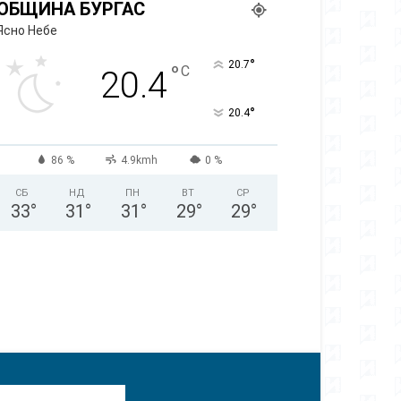
ОБЩИНА БУРГАС
Ясно Небе
°
20.7
°
C
20.4
°
20.4
86 %
4.9kmh
0 %
СБ
НД
ПН
ВТ
СР
33
°
31
°
31
°
29
°
29
°