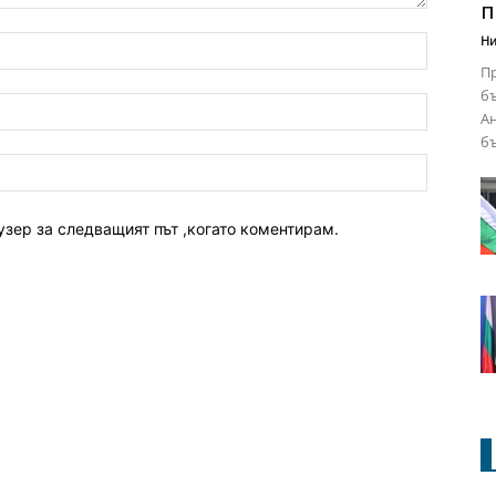
п
Ни
Пр
бъ
Ан
бъ
узер за следващият път ,когато коментирам.