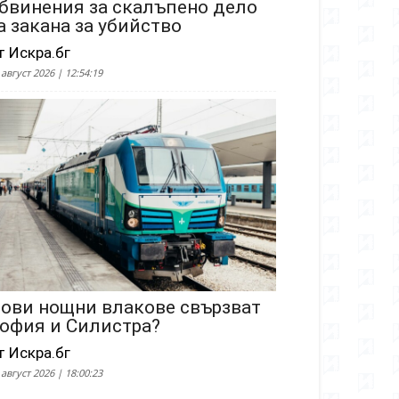
бвинения за скалъпено дело
а закана за убийство
т Искра.бг
 август 2026 | 12:54:19
ови нощни влакове свързват
офия и Силистра?
т Искра.бг
 август 2026 | 18:00:23