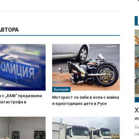
АВТОРА
България
а с „БМВ“ предизвика
Моторист се заби в кола с майка
Р
катастрофа в
и едногодишно дете в Русе
Х
Ис
Те
на