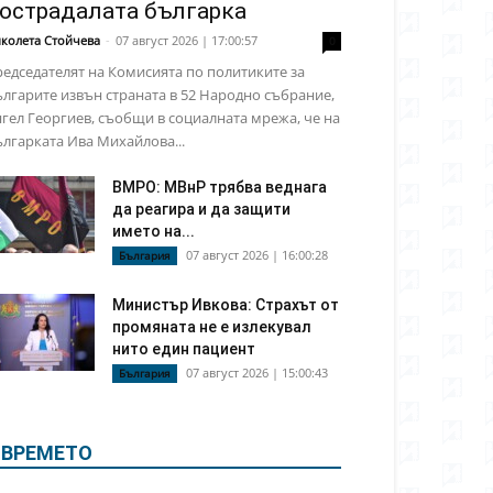
острадалата българка
колета Стойчева
-
07 август 2026 | 17:00:57
0
едседателят на Комисията по политиките за
лгарите извън страната в 52 Народно събрание,
гел Георгиев, съобщи в социалната мрежа, че на
лгарката Ива Михайлова...
ВМРО: МВнР трябва веднага
да реагира и да защити
името на...
07 август 2026 | 16:00:28
България
Министър Ивкова: Страхът от
промяната не е излекувал
нито един пациент
07 август 2026 | 15:00:43
България
ВРЕМЕТО