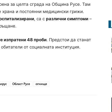
рена за целта сграда на Община Русе. Там
е храна и постоянни медицински грижи.
оспитализирани
, са с
различни симптоми
–
връщане.
е изпратени 48 проби
. Предстои да станат
а обитатели от социалната институция.
ирус
Област Русе
огнище