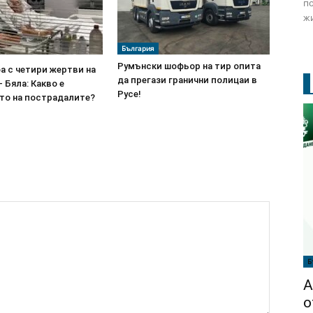
по
жи
България
Румънски шофьор на тир опита
а с четири жертви на
да прегази гранични полицаи в
– Бяла: Какво е
Русе!
то на пострадалите?
Б
А
о