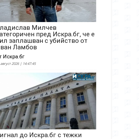
ладислав Милчев
атегоричен пред Искра.бг, че е
ил заплашван с убийство от
ван Ламбов
т Искра.бг
 август 2026 | 14:47:45
игнал до Искра.бг с тежки