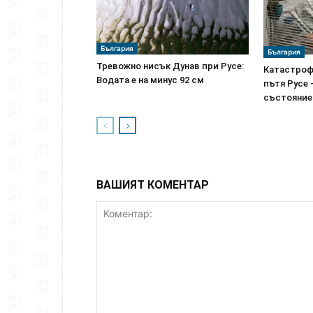
България
България
Тревожно нисък Дунав при Русе:
Катастроф
Водата е на минус 92 см
пътя Русе 
състояние
ВАШИЯТ КОМЕНТАР