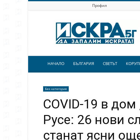
Профил
Искра.бг
НАЧАЛО
БЪЛГАРИЯ
СВЕТЪТ
КОРУП
Без категория
COVID-19 в дом
Русе: 26 нови с
станат ясни ощ