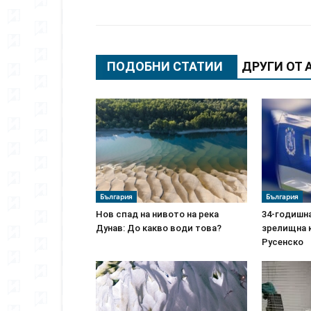
Сподели
ПОДОБНИ СТАТИИ
ДРУГИ ОТ 
България
България
Нов спад на нивото на река
34-годишн
Дунав: До какво води това?
зрелищна 
Русенско