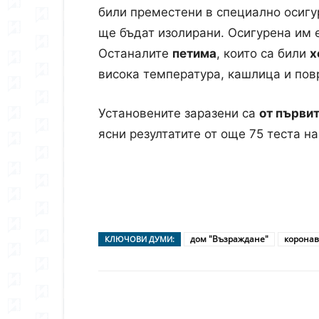
били преместени в специално осигу
ще бъдат изолирани. Осигурена им 
Останалите
петима
, които са били
х
висока температура, кашлица и по
Установените заразени са
от първит
ясни резултатите от още 75 теста н
дом "Възраждане"
коронав
КЛЮЧОВИ ДУМИ: