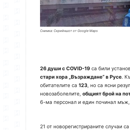
Снимка: Скрийншот от Google Maps
26 души с COVID-19
са били устано
стари хора „Възраждане“ в Русе
. К
обитателите са
123
, но са ясни резу
новозаболелите,
общият брой на по
6-ма персонал и един починал мъж,
…
21 от новорегистрираните случаи с