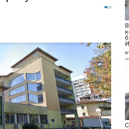
444
0
В
к
б
И
о
06
С