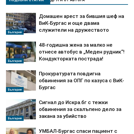
Домашен арест за бившия шеф на
ВиК-Бургас и още двама
служители на дружеството
България
48-годишна жена за малко не
отнесе автобус в „Меден рудник“!
Кондукторката пострада!
България
Прокуратурата повдигна
обвинения за ОПГ по казуса с ВиК-
Бургас
България
Сигнал до Искра.бг с тежки
обвинения за скалъпено дело за
закана за убийство
България
УМБАЛ-Бургас спаси пациент с