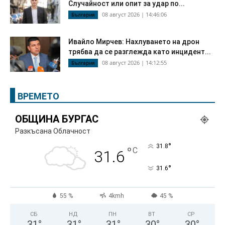
Случайност или опит за удар по...
08 август 2026 | 14:46:06
България
Ивайло Мирчев: Нахлуването на дрон
трябва да се разглежда като инцидент...
08 август 2026 | 14:12:55
България
ВРЕМЕТО
ОБЩИНА БУРГАС
Разкъсана Облачност
°
31.8
°
C
31.6
°
31.6
55 %
4kmh
45 %
СБ
НД
ПН
ВТ
СР
31
°
31
°
31
°
30
°
30
°