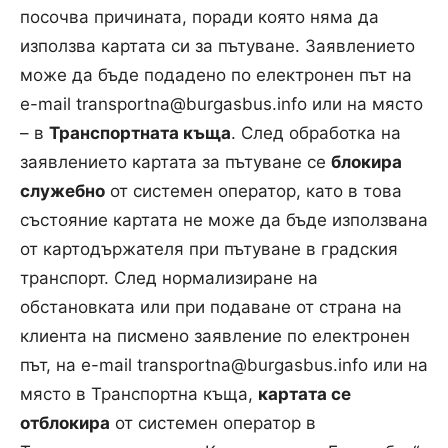
посочва причината, поради която няма да
използва картата си за пътуване. Заявлението
може да бъде подадено по електронен път на
е-mail
transportna@burgasbus.info
или на място
– в
Транспортната къща
. След обработка на
заявлението картата за пътуване се
блокира
служебно
от системен оператор, като в това
състояние картата не може да бъде използвана
от картодържателя при пътуване в градския
транспорт. След нормализиране на
обстановката или при подаване от страна на
клиента на писмено заявление по електронен
път, на е-mail
transportna@burgasbus.info
или на
място в Транспортна къща,
картата се
отблокира
от системен оператор в