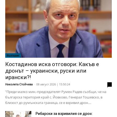
България
Костадинов иска отговори: Какъв е
дронът – украински, руски или
ирански?!
Николета Стойчева
-
08 август 2026 | 15:50:24
0
"Преди малко мин.-председателят Румен Радев съобщи, че на
българска територия край с. Йовково, Генерал Тошевско, в
близост до румънската граница, се е взривил дрон....
Рибарски за взривилия се дрон: