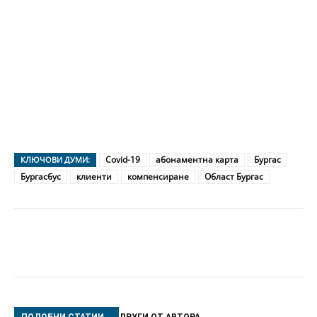
Covid-19
абонаментна карта
Бургас
КЛЮЧОВИ ДУМИ:
Бургасбус
клиенти
компенсиране
Област Бургас
ПОДОБНИ СТАТИИ
ДРУГИ ОТ АВТОРА