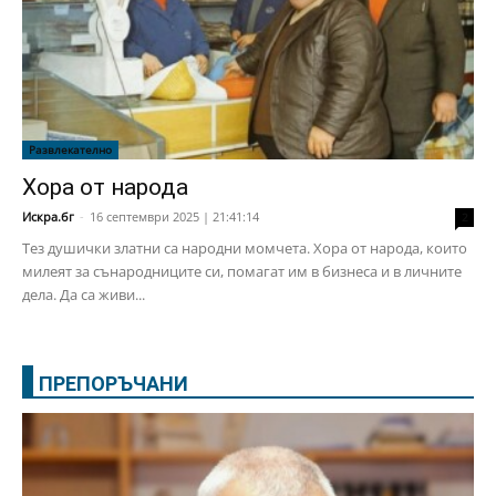
Развлекателно
Хора от народа
Искра.бг
-
16 септември 2025 | 21:41:14
2
Тез душички златни са народни момчета. Хора от народа, които
милеят за сънародниците си, помагат им в бизнеса и в личните
дела. Да са живи...
ПРЕПОРЪЧАНИ