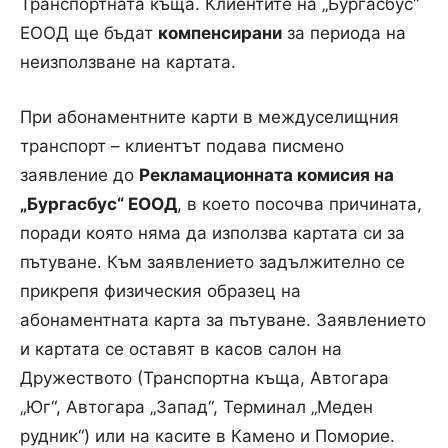
Транспортната къща. Клиентите на „Бургасбус“
ЕООД ще бъдат
компенсирани
за периода на
неизползване на картата.
При абонаментните карти в междуселищния
транспорт – клиентът подава писмено
заявление до
Рекламационната комисия на
„Бургасбус“ ЕООД
, в което посочва причината,
поради която няма да използва картата си за
пътуване. Към заявлението задължително се
прикрепя физическия образец на
абонаментната карта за пътуване. Заявлението
и картата се оставят в касов салон на
Дружеството (Транспортна къща, Автогара
„Юг“, Автогара „Запад“, Терминал „Меден
рудник“) или на касите в Камено и Поморие.