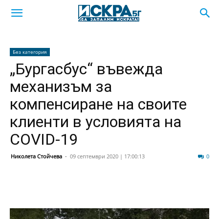
Без категория
„Бургасбус“ въвежда
механизъм за
компенсиране на своите
клиенти в условията на
COVID-19
Николета Стойчева
-
09 септември 2020 | 17:00:13
433
0