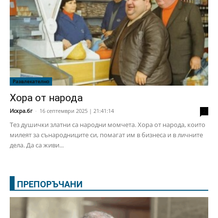
Развлекателно
Хора от народа
Искра.бг
-
16 септември 2025 | 21:41:14
2
Тез душички златни са народни момчета. Хора от народа, които
милеят за сънародниците си, помагат им в бизнеса и в личните
дела. Да са живи...
ПРЕПОРЪЧАНИ