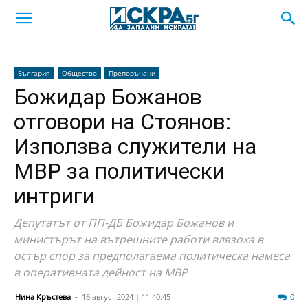
България
Общество
Препоръчани
Божидар Божанов
отговори на Стоянов:
Използва служители на
МВР за политически
интриги
Депутатът от ПП-ДБ Божидар Божанов и
министърът на вътрешните работи влязоха в
остър спор за предполагаема политическа намеса
в оперативната дейност на МВР
Нина Кръстева
-
16 август 2024 | 11:40:45
125
0