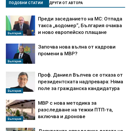
ПОДОБНИ СТАТИИ
ДРУГИ ОТ АВТОРА
Преди заседанието на МС: Отпада
такса „водомер“, България очаква
и ново европейско плащане
България
Започва нова вълна от кадрови
промени в МВР?
България
Проф. Даниел Вълчев се отказа от
президентската надпревара: Няма
поле за гражданска кандидатура
България
МВР с нова методика за
разследване на тежки ПТП-та,
включва и дронове
България
Депутатите определиха датата на