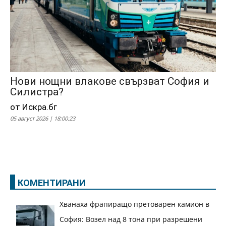
Нови нощни влакове свързват София и
Силистра?
от Искра.бг
05 август 2026 | 18:00:23
КОМЕНТИРАНИ
Хванаха фрапиращо претоварен камион в
София: Возел над 8 тона при разрешени