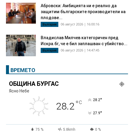
Абровски: Амбицията ни е реално да
защитим българските производители на
плодове...
06 август 2026 | 16:00:16
България
Владислав Милчев категоричен пред
Искра.бг, че е бил заплашван с убийство...
06 август 2026 | 14:47:45
България
ВРЕМЕТО
ОБЩИНА БУРГАС
Ясно Небе
°
28.2
°
C
28.2
°
27.9
75 %
5.8kmh
0 %