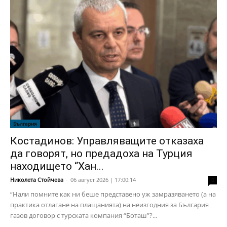
България
Костадинов: Управляващите отказаха
да говорят, но предадоха на Турция
находището “Хан...
Николета Стойчева
-
06 август 2026 | 17:00:14
0
“Нали помните как ни беше представено уж замразяването (а на
практика отлагане на плащанията) на неизгодния за България
газов договор с турската компания “Боташ”?...