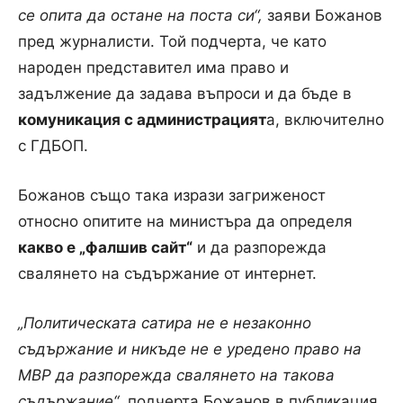
се опита да остане на поста си“,
заяви Божанов
пред журналисти. Той подчерта, че като
народен представител има право и
задължение да задава въпроси и да бъде в
комуникация с администрацият
а, включително
с ГДБОП.
Божанов също така изрази загриженост
относно опитите на министъра да определя
какво е „фалшив сайт“
и да разпорежда
свалянето на съдържание от интернет.
„Политическата сатира не е незаконно
съдържание и никъде не е уредено право на
МВР да разпорежда свалянето на такова
съдържание“
, подчерта Божанов в публикация