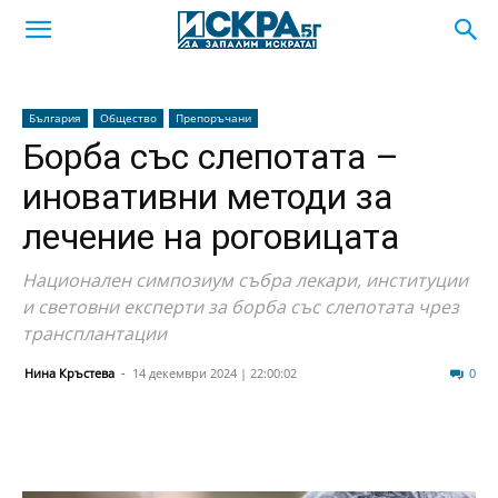
България
Общество
Препоръчани
Борба със слепотата –
иновативни методи за
лечение на роговицата
Национален симпозиум събра лекари, институции
и световни експерти за борба със слепотата чрез
трансплантации
Нина Кръстева
-
14 декември 2024 | 22:00:02
64
0