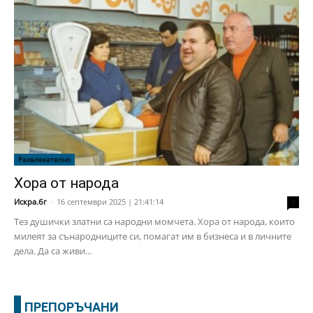
Развлекателно
Хора от народа
Искра.бг
-
16 септември 2025 | 21:41:14
2
Тез душички златни са народни момчета. Хора от народа, които
милеят за сънародниците си, помагат им в бизнеса и в личните
дела. Да са живи...
ПРЕПОРЪЧАНИ