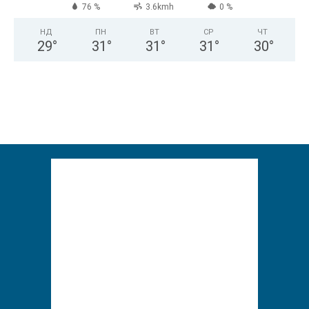
76 %
3.6kmh
0 %
НД
ПН
ВТ
СР
ЧТ
29
°
31
°
31
°
31
°
30
°