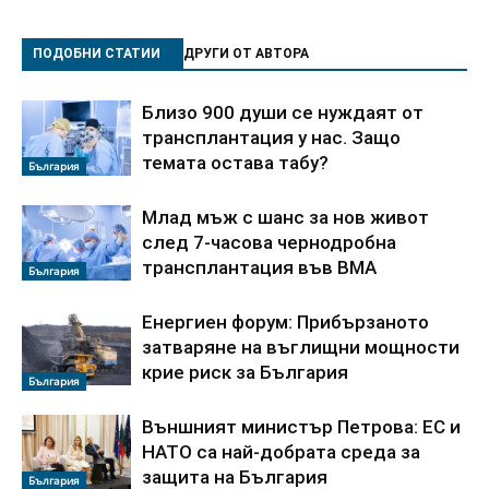
ПОДОБНИ СТАТИИ
ДРУГИ ОТ АВТОРА
Близо 900 души се нуждаят от
трансплантация у нас. Защо
темата остава табу?
България
Млад мъж с шанс за нов живот
след 7-часова чернодробна
трансплантация във ВМА
България
Енергиен форум: Прибързаното
затваряне на въглищни мощности
крие риск за България
България
Външният министър Петрова: ЕС и
НАТО са най-добрата среда за
защита на България
България