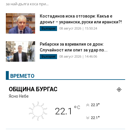
за най-дълга коса при...
Костадинов иска отговори: Какъв е
дронът – украински, руски или ирански?!
08 август 2026 | 15:50:24
България
Рибарски за взривилия се дрон:
Случайност или опит за удар по...
08 август 2026 | 14:46:06
България
ВРЕМЕТО
ОБЩИНА БУРГАС
Ясно Небе
°
22.3
°
C
22.1
°
22.1