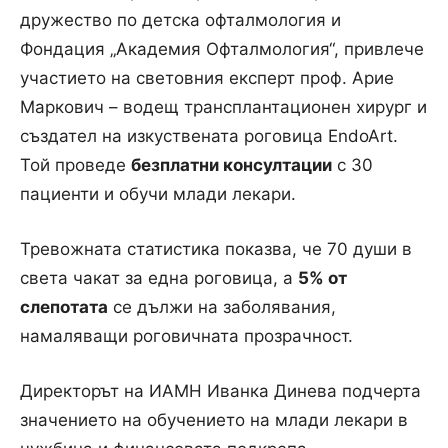
дружество по детска офталмология и
Фондация „Академия Офталмология“, привлече
участието на световния експерт проф. Арие
Маркович – водещ трансплантационен хирург и
създател на изкуствената роговица EndoArt.
Той проведе
безплатни консултации
с 30
пациенти и обучи млади лекари.
Тревожната статистика показва, че 70 души в
света чакат за една роговица, а
5% от
слепотата
се дължи на заболявания,
намаляващи роговичната прозрачност.
Директорът на ИАМН Иванка Динева подчерта
значението на обучението на млади лекари в