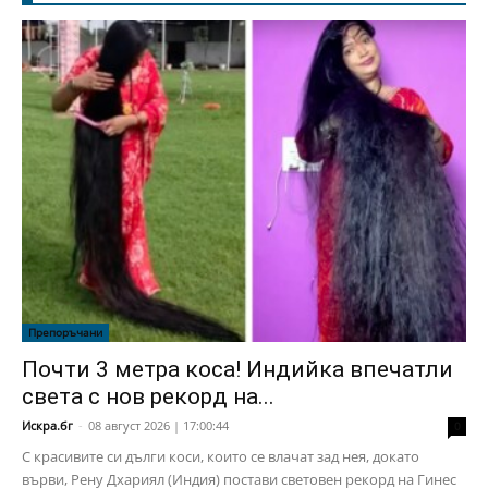
Препоръчани
Почти 3 метра коса! Индийка впечатли
света с нов рекорд на...
Искра.бг
-
08 август 2026 | 17:00:44
0
С красивите си дълги коси, които се влачат зад нея, докато
върви, Рену Дхариял (Индия) постави световен рекорд на Гинес