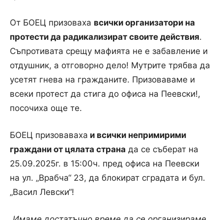
От БОЕЦ призоваха
всички
организатори
на
протести
да
радикализират
своите
действия
.
Съпротивата
срещу
мафията
не
е
забавление
и
отдушник
, а
отговорно
дело
!
Мутрите
трябва
да
усетят
гнева
на
гражданите
.
Призоваваме
и
всеки
протест
да
стига
до
офиса
на
Пеевски
!,
посочиха още те.
БОЕЦ
призоваваха
и
всички
непримирими
граждани
от
цялата
страна
да
се
съберат
на
25.09.2025г. в 15:00ч.
пред
офиса
на
Пеевски
на
ул
.
„
Врабча
“ 23,
да
блокират
сградата
и
бул
.
„
Васил
Левски“
!
„Имаме
достатъчно
време
да
се
организираме
.