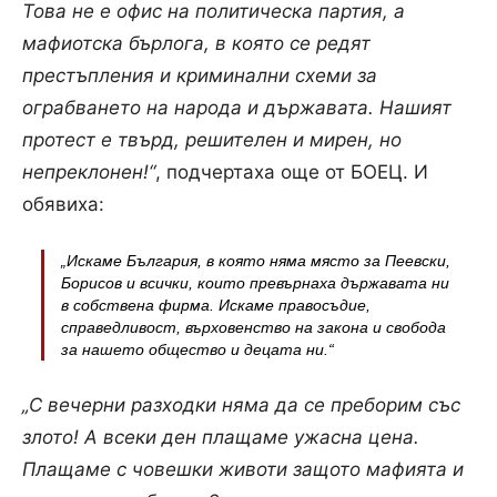
Това не е офис на политическа партия, а
мафиотска бърлога, в която се редят
престъпления и криминални схеми за
ограбването на народа и държавата.
Нашият
протест е твърд, решителен и мирен, но
непреклонен!“
, подчертаха още от БОЕЦ. И
обявиха:
„Искаме България, в която няма място за Пеевски,
Борисов и всички, които превърнаха държавата ни
в собствена фирма. Искаме правосъдие,
справедливост, върховенство на закона и свобода
за нашето общество и децата ни.“
„С вечерни разходки няма да се преборим със
злото! А всеки ден плащаме ужасна цена.
Плащаме с човешки животи защото мафията и