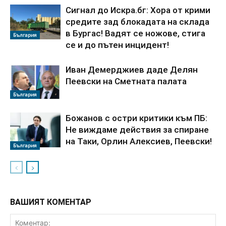
Сигнал до Искра.бг: Хора от крими
средите зад блокадата на склада
в Бургас! Вадят се ножове, стига
България
се и до пътен инцидент!
Иван Демерджиев даде Делян
Пеевски на Сметната палата
България
Божанов с остри критики към ПБ:
Не виждаме действия за спиране
на Таки, Орлин Алексиев, Пеевски!
България
ВАШИЯТ КОМЕНТАР