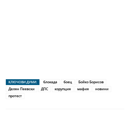
блокада
боец
Бойко Борисов
КЛЮЧОВИ ДУМИ:
Делян Пеевски
ДПС
корупция
мафия
новини
протест