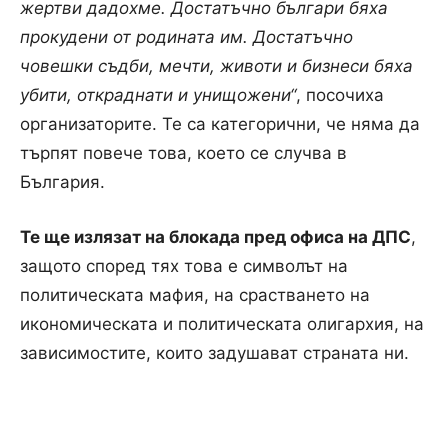
жертви дадохме. Достатъчно българи бяха
прокудени от родината им. Достатъчно
човешки съдби, мечти, животи и бизнеси бяха
убити, откраднати и унищожени“
, посочиха
организаторите. Те са категорични, че няма да
търпят повече това, което се случва в
България.
Те ще излязат на блокада пред офиса на ДПС
,
защото според тях това е символът на
политическата мафия,
на срастването на
икономическата и политическата олигархия, на
зависимостите, които задушават страната ни.