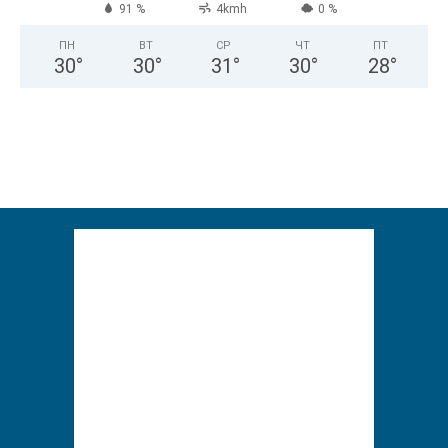
91 %
4kmh
0 %
ПН
ВТ
СР
ЧТ
ПТ
30
°
30
°
31
°
30
°
28
°