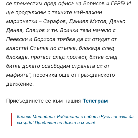
се
преместим
пред
офиса
на
Борисов
и ГЕРБ! И
ще
продължим
с
техните
най-важни
марионетки
–
Сарафов
,
Даниел
Митов
,
Деньо
Денев
,
Спецов
и
тн
.
Всички
тези
начело
с
Пеевски
и
Борисов
трябва
да
си
отидат
от
властта
!
Стъпка
по
стъпка, блокада след
блокада, протест след протест, битка след
битка докато освободим страната си от
мафията“
, посочиха още от гражданското
движение.
Присъединете се към нашия
Телеграм
Калоян Методиев: Работата с побоя в Русе започва да
смърди! Продават ни димки и мъгла!