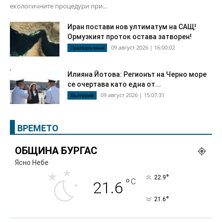
екологичните процедури при...
Иран постави нов ултиматум на САЩ!
Ормузкият проток остава затворен!
09 август 2026 | 16:00:02
Препоръчани
Илияна Йотова: Регионът на Черно море
се очертава като една от...
09 август 2026 | 15:07:31
България
ВРЕМЕТО
ОБЩИНА БУРГАС
Ясно Небе
°
22.9
°
C
21.6
°
21.6