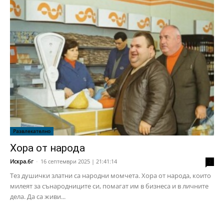
Развлекателно
Хора от народа
Искра.бг
-
16 септември 2025 | 21:41:14
2
Тез душички златни са народни момчета. Хора от народа, които
милеят за сънародниците си, помагат им в бизнеса и в личните
дела. Да са живи...