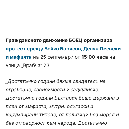
Гражданското движение БОЕЦ организира
протест срещу Бойко Борисов, Делян Пеевски
и мафията
на 25 септември от
15:00 часа
на
улица „Врабча“ 23.
„Достатъчно години бяхме свидетели на
ограбване, зависимости и задкулисие.
Достатъчно години България беше държана в
плен от мафиоти, мутри, олигарси и
корумпирани типове, от политици без морал и
без отговорност към народа. Достатъчно