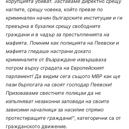
корупцията убиват. Заставаме директно срещу
наглите, срещу човека, който превзе по
криминален начин българските институции и ги
превърна в бухалки срещу свободните
граждани и в чадър за престъпленията на
мафията. Помним как полицията на Пеевски и
мафията гледаше настрани докато
криминалите
от Възраждане извършваха
погром върху сградата на Европейският
парламент! Да видим сега същото МВР как ще
пази бърлогата на своят господар Пеевски!
Призоваваме свестните полицаи да не
изпълняват
незаконни
заповеди
на
своите
зависими
началници
за
насилие
спрямо
протестиращите
граждани
!“
, категорични са от
гражданското движение.