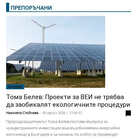
ПРЕПОРЪЧАНИ
България
Тома Белев: Проекти за ВЕИ не трябва
да заобикалят екологичните процедури
Николета Стойчева
-
09 август 2026 | 17:00:37
0
Природозащитникът Тома Белев постави въпроса за
чуждестранните инвестиции във възобновяеми енергийни
източници в България и за начина, по който се провеждат