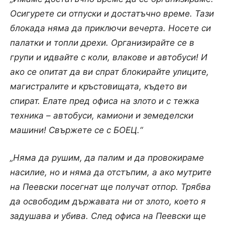
Осигурете
си
отпуски
и
достатъчно
време
.
Тази
блокада
няма
да
приключи
вечерта
.
Носете
си
палатки
и
топли
дрехи
.
Организирайте
се
в
групи
и
идвайте
с
коли
,
влакове
и
автобуси
! И
ако
се
опитат
да
ви
спрат
блокирайте
улиците
,
магистралите
и
кръстовищата
,
където
ви
спират
.
Елате
пред
офиса
на
злото
и с
тежка
техника
–
автобуси
,
камиони
и
земеделски
машини
!
Свържете
се
с БОЕЦ.“
„Няма
да
рушим
,
да
палим
и
да
провокираме
насилие
,
но
и
няма
да
отстъпим
, а
ако
мутрите
на
Пеевски
посегнат
ще
получат
отпор
.
Трябва
да
освободим
държавата
ни
от
злото
,
което
я
задушава
и
убива
.
След
офиса
на
Пеевски
ще