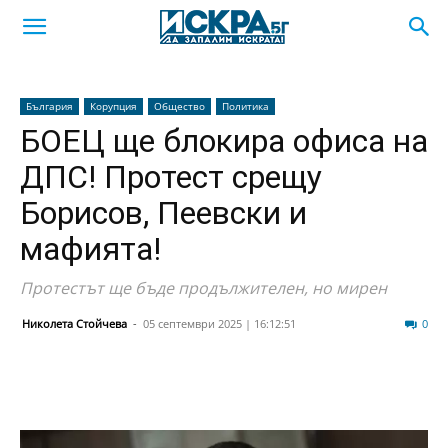
България
Корупция
Общество
Политика
БОЕЦ ще блокира офиса на
ДПС! Протест срещу
Борисов, Пеевски и
мафията!
Протестът ще бъде продължителен, но мирен
Николета Стойчева
-
05 септември 2025 | 16:12:51
65
0