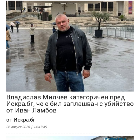
Владислав Милчев категоричен пред
Искра.бг, че е бил заплашван с убийство
от Иван Ламбов
от Искра.бг
06 август 2026 | 14:47:45