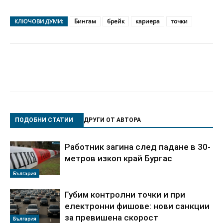
Бингам
брейк
кариера
точки
КЛЮЧОВИ ДУМИ:
ПОДОБНИ СТАТИИ
ДРУГИ ОТ АВТОРА
Работник загина след падане в 30-
метров изкоп край Бургас
България
Губим контролни точки и при
електронни фишове: нови санкции
за превишена скорост
България