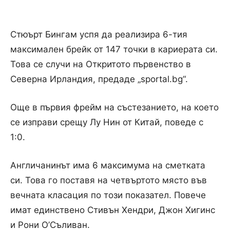
Стюърт Бингам успя да реализира 6-тия
максимален брейк от 147 точки в кариерата си.
Това се случи на Откритото първенство в
Северна Ирландия, предаде „sportal.bg“.
Още в първия фрейм на състезанието, на което
се изправи срещу Лу Нин от Китай, поведе с
1:0.
Англичанинът има 6 максимума на сметката
си. Това го поставя на четвъртото място във
вечната класация по този показател. Повече
имат единствено Стивън Хендри, Джон Хигинс
и Рони О’Съливан.