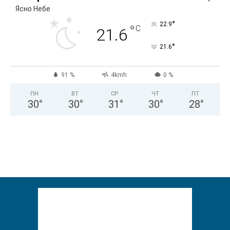
Ясно Небе
°
22.9
°
C
21.6
°
21.6
91 %
4kmh
0 %
ПН
ВТ
СР
ЧТ
ПТ
30
°
30
°
31
°
30
°
28
°