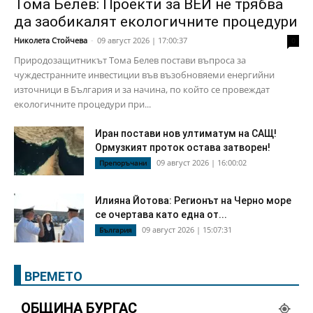
Тома Белев: Проекти за ВЕИ не трябва
да заобикалят екологичните процедури
Николета Стойчева
-
09 август 2026 | 17:00:37
0
Природозащитникът Тома Белев постави въпроса за
чуждестранните инвестиции във възобновяеми енергийни
източници в България и за начина, по който се провеждат
екологичните процедури при...
Иран постави нов ултиматум на САЩ!
Ормузкият проток остава затворен!
09 август 2026 | 16:00:02
Препоръчани
Илияна Йотова: Регионът на Черно море
се очертава като една от...
09 август 2026 | 15:07:31
България
ВРЕМЕТО
ОБЩИНА БУРГАС