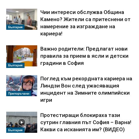
Чии интереси обслужва Община
Камено? Жители са притеснени от
намерение за изграждане на
България
кариера!
Важно родители: Предлагат нови
правила за прием в ясли и детски
градини в София
България
Поглед към рекордната кариера на
Линдзи Вон след ужасяващия
инцидент на Зимните олимпийски
Препоръчани
игри
Протестиращи блокираха тази
сутрин главния път София – Варна!
Какви са исканията им? (ВИДЕО)
България