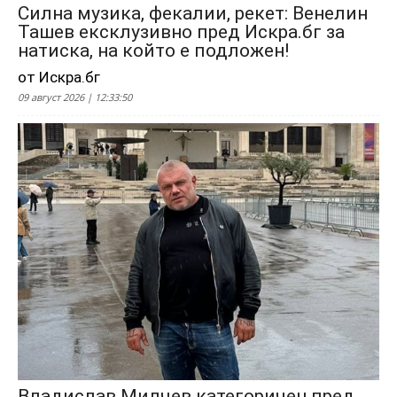
Силна музика, фекалии, рекет: Венелин
Ташев ексклузивно пред Искра.бг за
натиска, на който е подложен!
от Искра.бг
09 август 2026 | 12:33:50
Владислав Милчев категоричен пред