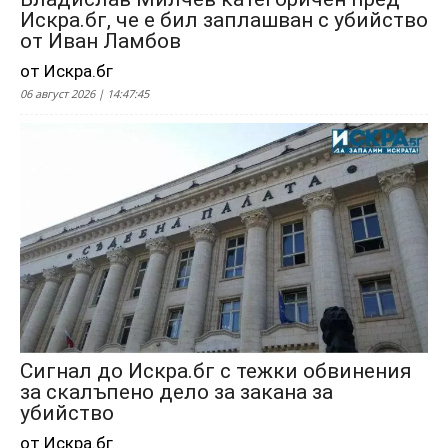
Искра.бг, че е бил заплашван с убийство
от Иван Ламбов
от Искра.бг
06 август 2026 | 14:47:45
Сигнал до Искра.бг с тежки обвинения
за скалъпено дело за закана за
убийство
от Искра.бг