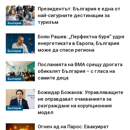
Президентът: България е една от
най-сигурните дестинации за
туризъм
България
Боян Рашев: „Перфектна буря“ удря
енергетиката в Европа, България
може да спаси региона
България
Посланията на ВМА срещу дрогата
обикалят България – с гласа на
самите деца
България
Божидар Божанов: Управляващите
не оправдават очакванията за
разграждане на корупционния
България
модел
Огнен ад на Парос: Евакуират