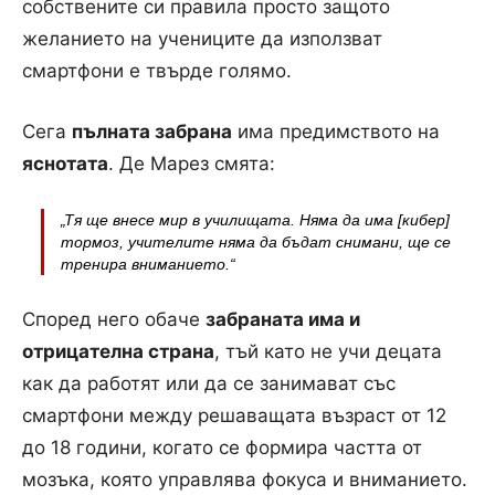
собствените си правила просто защото
желанието на учениците да използват
смартфони е твърде голямо.
Сега
пълната забрана
има предимството на
яснотата
. Де Марез смята:
„Тя ще внесе мир в училищата. Няма да има [кибер]
тормоз, учителите няма да бъдат снимани, ще се
тренира вниманието.“
Според него обаче
забраната има и
отрицателна страна
, тъй като не учи децата
как да работят или да се занимават със
смартфони между решаващата възраст от 12
до 18 години, когато се формира частта от
мозъка, която управлява фокуса и вниманието.