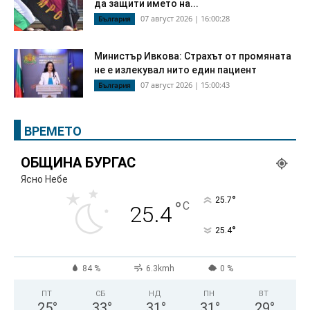
да защити името на...
07 август 2026 | 16:00:28
България
Министър Ивкова: Страхът от промяната
не е излекувал нито един пациент
07 август 2026 | 15:00:43
България
ВРЕМЕТО
ОБЩИНА БУРГАС
Ясно Небе
°
25.7
°
C
25.4
°
25.4
84 %
6.3kmh
0 %
ПТ
СБ
НД
ПН
ВТ
25
°
33
°
31
°
31
°
29
°