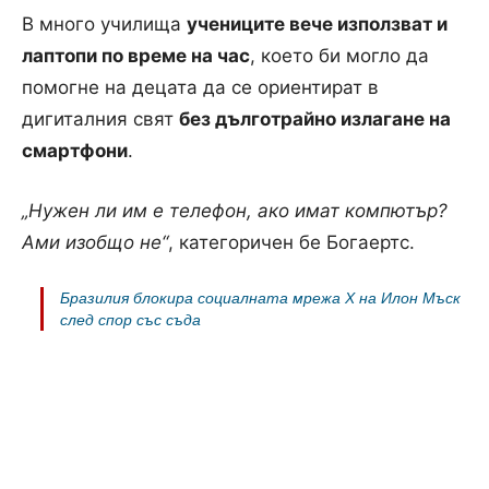
В много училища
учениците вече използват и
лаптопи по време на час
, което би могло да
помогне на децата да се ориентират в
дигиталния свят
без дълготрайно излагане на
смартфони
.
„Нужен ли им е телефон, ако имат компютър?
Ами изобщо не“
, категоричен бе Богаертс.
Бразилия блокира социалната мрежа X на Илон Мъск
след спор със съда