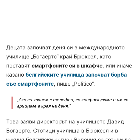
Децата започват деня си в международното
училище „Богаертс“ край Брюксел, като
поставят
смартфоните си в шкафче
, или иначе
казано
белгийските училища започват борба
със смартфоните
, пише „Politico“.
„Ако ги хванем с телефон, го конфискуваме и им го
връщаме в края на деня.“
Това заяви директорът на училището Давид
Богаертс. Стотици училища в Брюксел и в
южния белгийски регион Валония са готови да