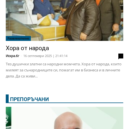
Развлекателно
Хора от народа
Искра.бг
-
16 септември 2025 | 21:41:14
2
Тез душички златни са народни момчета. Хора от народа, които
милеят за сънародниците си, помагат им в бизнеса и в личните
дела. Да са живи...
ПРЕПОРЪЧАНИ