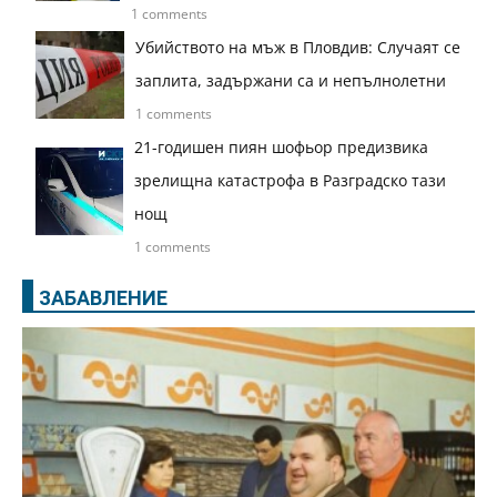
1 comments
Убийството на мъж в Пловдив: Случаят се
заплита, задържани са и непълнолетни
1 comments
21-годишен пиян шофьор предизвика
зрелищна катастрофа в Разградско тази
нощ
1 comments
ЗАБАВЛЕНИЕ