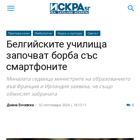
Препоръчани
Любопитно
Наука и култура
Светът
Белгийските училища
започват борба със
смартфоните
Миналата седмица министрите на образованието
във Франция и Ирландия заявиха, че също
обмислят забраната
Диана Енчевска
-
02 септември 2024 | 18:13:11
64
0