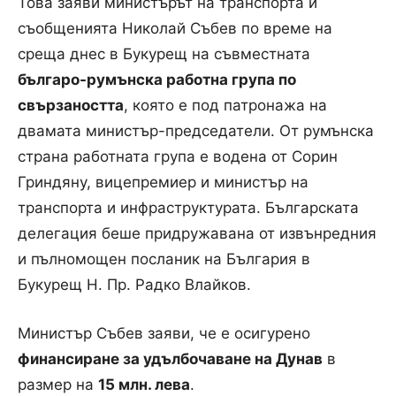
Това заяви министърът на транспорта и
съобщенията Николай Събев по време на
среща днес в Букурещ на съвместната
българо-румънска работна група по
свързаността
, която е под патронажа на
двамата министър-председатели. От румънска
страна работната група е водена от Сорин
Гриндяну, вицепремиер и министър на
транспорта и инфраструктурата. Българската
делегация беше придружавана от извънредния
и пълномощен посланик на България в
Букурещ Н. Пр. Радко Влайков.
Министър Събев заяви, че е осигурено
финансиране за удълбочаване на Дунав
в
размер на
15 млн. лева
.