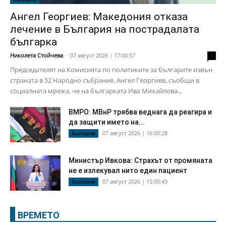
Ангел Георгиев: Македония отказа
лечение в България на пострадалата
българка
Николета Стойчева
-
07 август 2026 | 17:00:57
0
Председателят на Комисията по политиките за българите извън
страната в 52 Народно събрание, Ангел Георгиев, съобщи в
социалната мрежа, че на българката Ива Михайлова...
ВМРО: МВнР трябва веднага да реагира и
да защити името на...
07 август 2026 | 16:00:28
България
Министър Ивкова: Страхът от промяната
не е излекувал нито един пациент
07 август 2026 | 15:00:43
България
ВРЕМЕТО