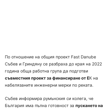
По отношение на общия проект Fast Danube
Събев и Гриндяну се разбраха до края на 2022
година обща работна група да подготви
съвместния проект за финансиране от Е
К на
набелязаните инженерни мерки по реката.
Събев информира румънския си колега, че
България има пълна готовност за
пускането на