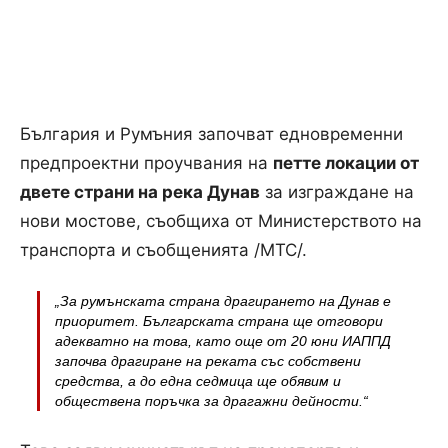
България и Румъния започват едновременни
предпроектни проучвания на
петте локации от
двете страни на река Дунав
за изграждане на
нови мостове, съобщиха от Министерството на
транспорта и съобщенията /МТС/.
„За румънската страна драгирането на Дунав е
приоритет. Българската страна ще отговори
адекватно на това, като още от 20 юни ИАППД
започва драгиране на реката със собствени
средства, а до една седмица ще обявим и
обществена поръчка за драгажни дейности.“