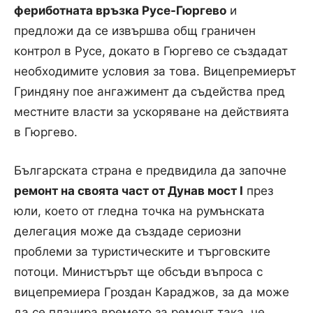
фериботната връзка Русе-Гюргево
и
предложи да се извършва общ граничен
контрол в Русе, докато в Гюргево се създадат
необходимите условия за това. Вицепремиерът
Гриндяну пое ангажимент да съдейства пред
местните власти за ускоряване на действията
в Гюргево.
Българската страна е предвидила да започне
ремонт на своята част от Дунав мост I
през
юли, което от гледна точка на румънската
делегация може да създаде сериозни
проблеми за туристическите и търговските
потоци. Министърът ще обсъди въпроса с
вицепремиера Гроздан Караджов, за да може
да се планира времето за ремонт така, че