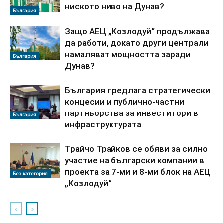
ниското ниво на Дунав?
България
Защо АЕЦ „Козлодуй“ продължава
да работи, докато други централи
намаляват мощността заради
България
Дунав?
България предлага стратегически
концесии и публично-частни
партньорства за инвеститори в
България
инфраструктурата
Трайчо Трайков се обяви за силно
участие на български компании в
проекта за 7-ми и 8-ми блок на АЕЦ
Без категория
„Козлодуй“