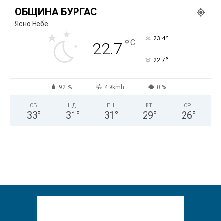
ОБЩИНА БУРГАС
Ясно Небе
°
23.4
°
C
22.7
°
22.7
92 %
4.9kmh
0 %
СБ
НД
ПН
ВТ
СР
33
°
31
°
31
°
29
°
26
°