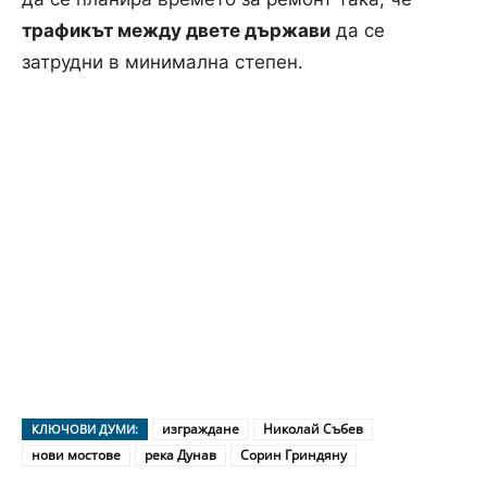
трафикът между двете държави
да се
затрудни в минимална степен.
изграждане
Николай Събев
КЛЮЧОВИ ДУМИ:
нови мостове
река Дунав
Сорин Гриндяну