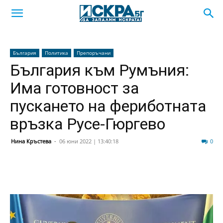
България
Политика
Препоръчани
България към Румъния:
Има готовност за
пускането на фериботната
връзка Русе-Гюргево
Нина Кръстева
-
06 юни 2022 | 13:40:18
82
0