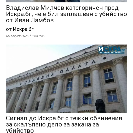
Владислав Милчев категоричен пред
Искра.бг, че е бил заплашван с убийство
от Иван Ламбов
от Искра.бг
06 август 2026 | 14:47:45
Сигнал до Искра.бг с тежки обвинения
за скалъпено дело за закана за
убийство