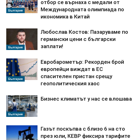
отбор се върнаха с медали от
Международната олимпиада по
България
икономика в Китай
Любослав Костов: Пазаруваме по
германски цени с български
заплати!
България
Евробарометър: Рекорден брой
европейци виждат в ЕС
спасителен пристан срещу
България
геополитическия хаос
Бизнес климатът у нас се влошава
България
Газът поскъпва с близо 6 на сто
през юли, КЕВР фиксира тарифите