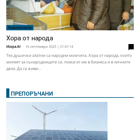
Развлекателно
Хора от народа
Искра.бг
-
16 септември 2025 | 21:41:14
2
Тез душички златни са народни момчета. Хора от народа, които
милеят за сънародниците си, помагат им в бизнеса и в личните
дела. Да са живи...
ПРЕПОРЪЧАНИ