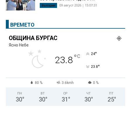
09 август 2026 | 15:07:31
България
ВРЕМЕТО
ОБЩИНА БУРГАС
Ясно Небе
°
24
°
C
23.8
°
23.8
80 %
3.6kmh
0 %
ПН
ВТ
СР
ЧТ
ПТ
30
°
30
°
31
°
30
°
25
°