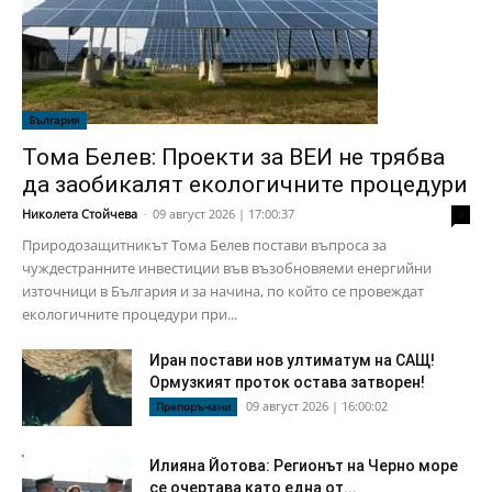
България
Тома Белев: Проекти за ВЕИ не трябва
да заобикалят екологичните процедури
Николета Стойчева
-
09 август 2026 | 17:00:37
0
Природозащитникът Тома Белев постави въпроса за
чуждестранните инвестиции във възобновяеми енергийни
източници в България и за начина, по който се провеждат
екологичните процедури при...
Иран постави нов ултиматум на САЩ!
Ормузкият проток остава затворен!
09 август 2026 | 16:00:02
Препоръчани
Илияна Йотова: Регионът на Черно море
се очертава като една от...