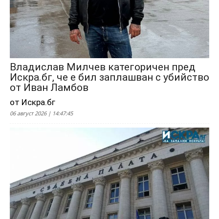
Владислав Милчев категоричен пред
Искра.бг, че е бил заплашван с убийство
от Иван Ламбов
от Искра.бг
06 август 2026 | 14:47:45