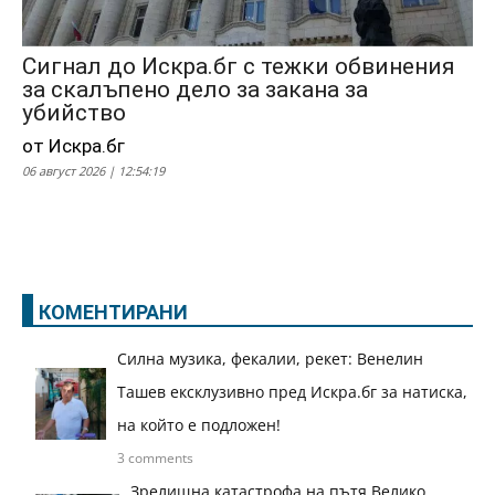
Сигнал до Искра.бг с тежки обвинения
за скалъпено дело за закана за
убийство
от Искра.бг
06 август 2026 | 12:54:19
КОМЕНТИРАНИ
Силна музика, фекалии, рекет: Венелин
Ташев ексклузивно пред Искра.бг за натиска,
на който е подложен!
3 comments
Зрелищна катастрофа на пътя Велико