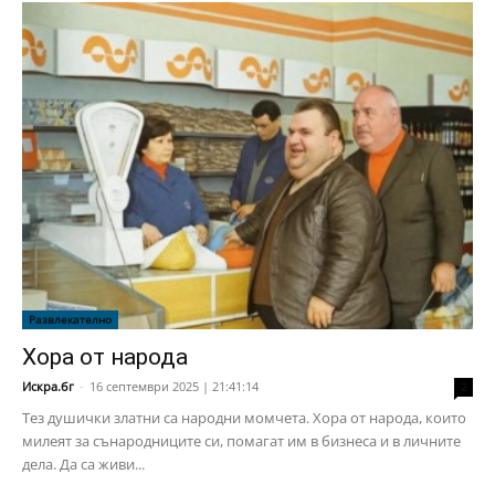
Развлекателно
Хора от народа
Искра.бг
-
16 септември 2025 | 21:41:14
2
Тез душички златни са народни момчета. Хора от народа, които
милеят за сънародниците си, помагат им в бизнеса и в личните
дела. Да са живи...