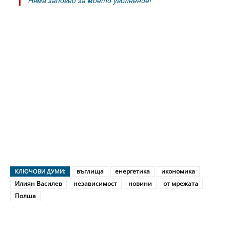
Няма заповед за моето уволнение!
въглища
енергетика
икономика
КЛЮЧОВИ ДУМИ:
Илиян Василев
независимост
новини
от мрежата
Полша