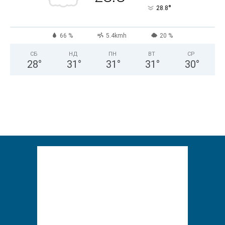
°
28.8
66 %
5.4kmh
20 %
СБ
НД
ПН
ВТ
СР
28
°
31
°
31
°
31
°
30
°