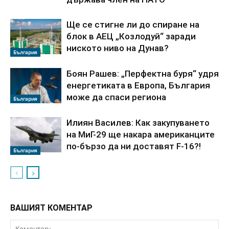
Ще се стигне ли до спиране на
блок в АЕЦ „Козлодуй“ заради
ниското ниво на Дунав?
България
Боян Рашев: „Перфектна буря“ удря
енергетиката в Европа, България
може да спаси региона
България
Илиян Василев: Как закупуването
на МиГ-29 ще накара американците
по-бързо да ни доставят F-16?!
България
ВАШИЯТ КОМЕНТАР