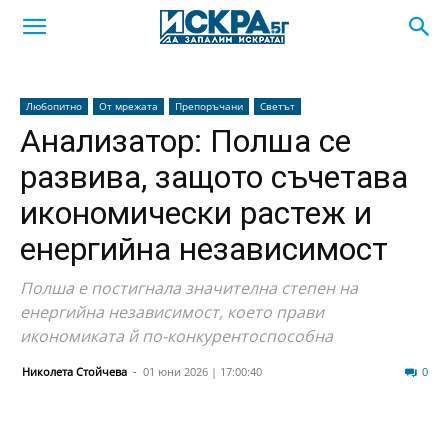
Любопитно
От мрежата
Препоръчани
Светът
Анализатор: Полша се
развива, защото съчетава
икономически растеж и
енергийна независимост
Полша е постигнала значителна степен на
енергийна независимост, което прави
икономиката й по-конкурентоспособна
Николета Стойчева
-
01 юни 2026 | 17:00:40
42
0