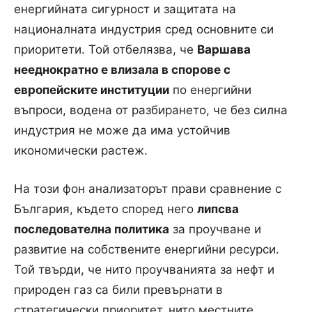
енергийната сигурност и защитата на
националната индустрия сред основните си
приоритети. Той отбелязва, че
Варшава
нееднократно е влизала в спорове с
европейските институции
по енергийни
въпроси, водена от разбирането, че без силна
индустрия не може да има устойчив
икономически растеж.
На този фон анализаторът прави сравнение с
България, където според него
липсва
последователна политика
за проучване и
развитие на собствените енергийни ресурси.
Той твърди, че нито проучванията за нефт и
природен газ са били превърнати в
стратегически приоритет, нито местните