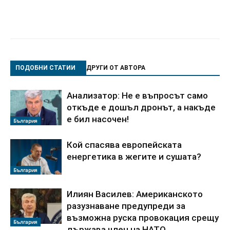
ПОДОБНИ СТАТИИ
ДРУГИ ОТ АВТОРА
Анализатор: Не е въпросът само
откъде е дошъл дронът, а накъде
е бил насочен!
България
Кой спасява европейската
енергетика в жегите и сушата?
България
Илиян Василев: Американското
разузнаване предупреди за
възможна руска провокация срещу
България
държава член на НАТО