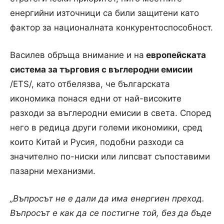
енергийни източници са били защитени като
фактор за националната конкурентоспособност.
Василев обръща внимание и на
европейската
система за търговия с въглеродни емисии
/ETS/, като отбелязва, че българската
икономика понася едни от най-високите
разходи за въглеродни емисии в света. Според
него в редица други големи икономики, сред
които Китай и Русия, подобни разходи са
значително по-ниски или липсват съпоставими
пазарни механизми.
„Въпросът не е дали да има енергиен преход.
Въпросът е как да се постигне той, без да бъде