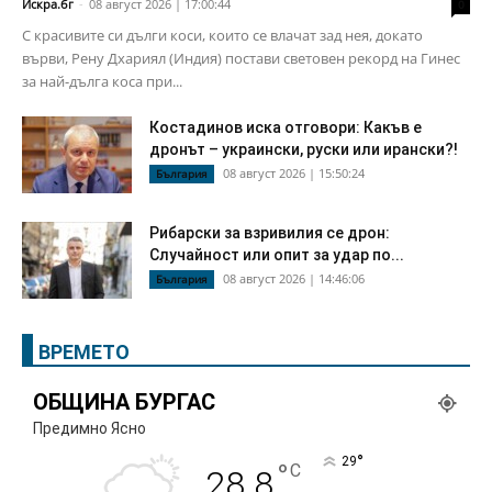
Искра.бг
-
08 август 2026 | 17:00:44
0
С красивите си дълги коси, които се влачат зад нея, докато
върви, Рену Дхариял (Индия) постави световен рекорд на Гинес
за най-дълга коса при...
Костадинов иска отговори: Какъв е
дронът – украински, руски или ирански?!
08 август 2026 | 15:50:24
България
Рибарски за взривилия се дрон:
Случайност или опит за удар по...
08 август 2026 | 14:46:06
България
ВРЕМЕТО
ОБЩИНА БУРГАС
Предимно Ясно
°
29
°
C
28.8