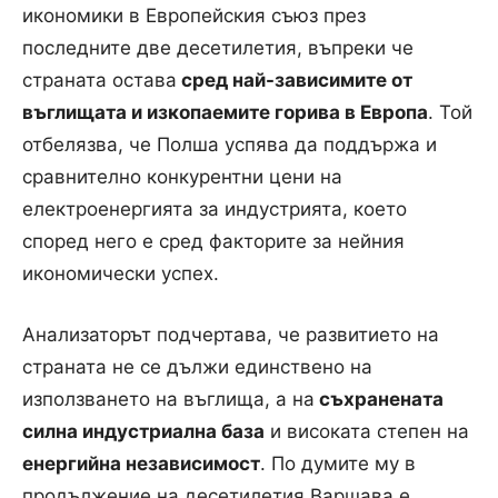
икономики в Европейския съюз през
последните две десетилетия, въпреки че
страната остава
сред най-зависимите от
въглищата и изкопаемите горива в Европа
. Той
отбелязва, че Полша успява да поддържа и
сравнително конкурентни цени на
електроенергията за индустрията, което
според него е сред факторите за нейния
икономически успех.
Анализаторът подчертава, че развитието на
страната не се дължи единствено на
използването на въглища, а на
съхранената
силна индустриална база
и високата степен на
енергийна независимост
. По думите му в
продължение на десетилетия Варшава е