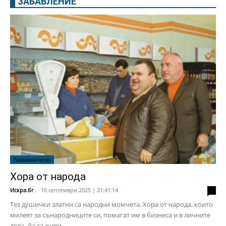
ЗАБАВЛЕНИЕ
Развлекателно
Хора от народа
Искра.бг
-
16 септември 2025 | 21:41:14
2
Тез душички златни са народни момчета. Хора от народа, които
милеят за сънародниците си, помагат им в бизнеса и в личните
дела. Да са живи...