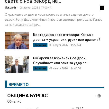
света с нов рекорд на...
Искра.бг
-
08 август 2026 | 17:00:44
0
С красивите си дълги коси, които се влачат зад нея, докато
върви, Рену Дхариял (Индия) постави световен рекорд на Гинес
за най-дълга коса при...
Костадинов иска отговори: Какъв е
дронът – украински, руски или ирански?!
08 август 2026 | 15:50:24
България
Рибарски за взривилия се дрон:
Случайност или опит за удар по...
08 август 2026 | 14:46:06
България
ВРЕМЕТО
ОБЩИНА БУРГАС
Облачно
°
27.9