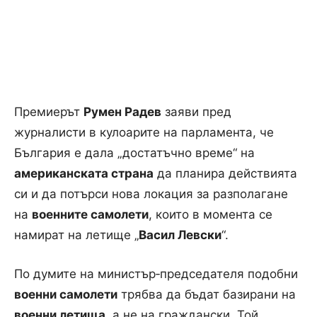
Премиерът
Румен Радев
заяви пред
журналисти в кулоарите на парламента, че
България е дала „достатъчно време“ на
американската страна
да планира действията
си и да потърси нова локация за разполагане
на
военните самолети
, които в момента се
намират на летище „
Васил Левски
“.
По думите на министър‑председателя подобни
военни самолети
трябва да бъдат базирани на
военни летища
, а не на граждански. Той