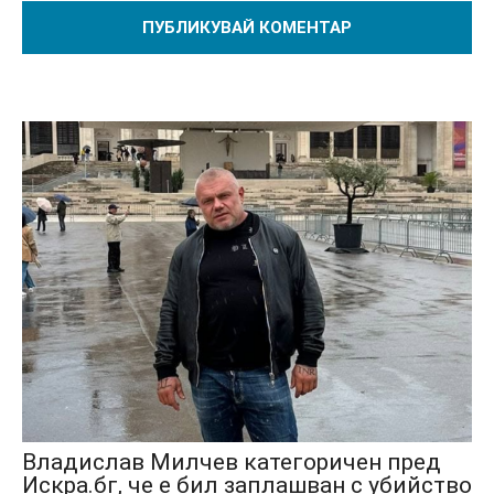
Владислав Милчев категоричен пред
Искра.бг, че е бил заплашван с убийство