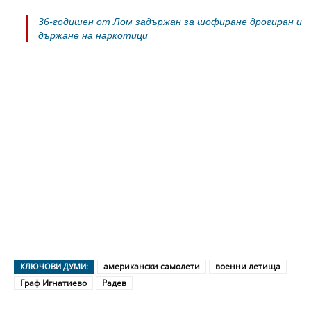
36-годишен от Лом задържан за шофиране дрогиран и
държане на наркотици
американски самолети
военни летища
КЛЮЧОВИ ДУМИ:
Граф Игнатиево
Радев