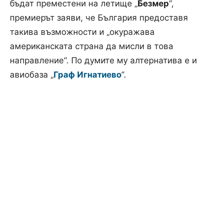
бъдат преместени на летище „
Безмер
“,
премиерът заяви, че България предоставя
такива възможности и „окуражава
американската страна да мисли в това
направление“. По думите му алтернатива е и
авиобаза „
Граф Игнатиево
“.