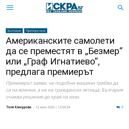
България
Препоръчани
Американските самолети
да се преместят в „Безмер“
или „Граф Игнатиево“,
предлага премиерът
Премиерът заяви, че подобни машини трябва да
са на военни, а не на граждански летища; България
очаква решение до края на юни.
Тоня Клисурова
-
12 юни 2026 | 13:50:24
31
0