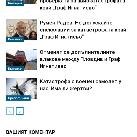
проверката за авиокатастрофата
България
край „Граф Игнатиево“
Румен Радев: Не допускайте
спекулации за катастрофата край
„Граф Игнатиево“
Политика
Отменят се допълнителните
влакове между Пловдив и Граф
Игнатиево
България
Катастрофа с военен самолет у
нас. Има ли жертви?
Препоръчани
ВАШИЯТ КОМЕНТАР