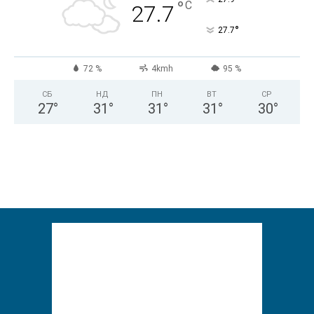
°
C
27.7
°
27.7
72 %
4kmh
95 %
СБ
НД
ПН
ВТ
СР
27
°
31
°
31
°
31
°
30
°