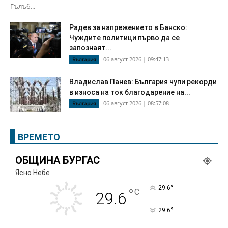
Гълъб...
Радев за напрежението в Банско:
Чуждите политици първо да се
запознаят...
06 август 2026 | 09:47:13
България
Владислав Панев: България чупи рекорди
в износа на ток благодарение на...
06 август 2026 | 08:57:08
България
ВРЕМЕТО
ОБЩИНА БУРГАС
Ясно Небе
°
29.6
°
C
29.6
°
29.6