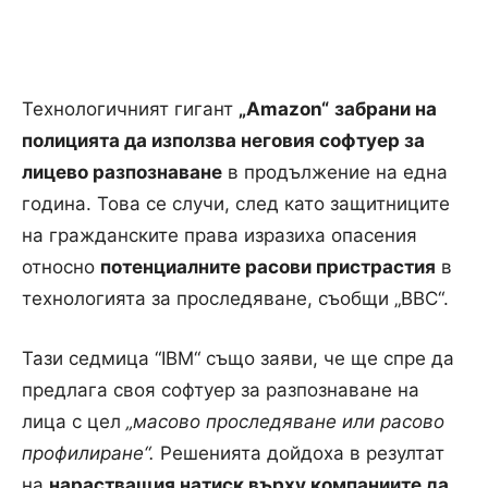
Технологичният гигант
„Amazon“
забрани на
полицията да използва неговия софтуер за
лицево разпознаване
в продължение на една
година. Това се случи, след като защитниците
на гражданските права изразиха опасения
относно
потенциалните расови пристрастия
в
технологията за проследяване, съобщи „BBC“.
Тази седмица “IBM“ също заяви, че ще спре да
предлага своя софтуер за разпознаване на
лица с цел
„масово проследяване или расово
профилиране“.
Решенията дойдоха в резултат
на
нарастващия натиск върху компаниите да