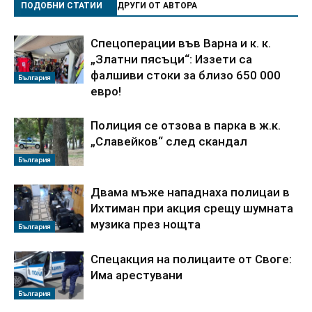
ПОДОБНИ СТАТИИ
ДРУГИ ОТ АВТОРА
Спецоперации във Варна и к. к.
„Златни пясъци“: Иззети са
фалшиви стоки за близо 650 000
България
евро!
Полиция се отзова в парка в ж.к.
„Славейков“ след скандал
България
Двама мъже нападнаха полицаи в
Ихтиман при акция срещу шумната
музика през нощта
България
Спецакция на полицаите от Своге:
Има арестувани
България