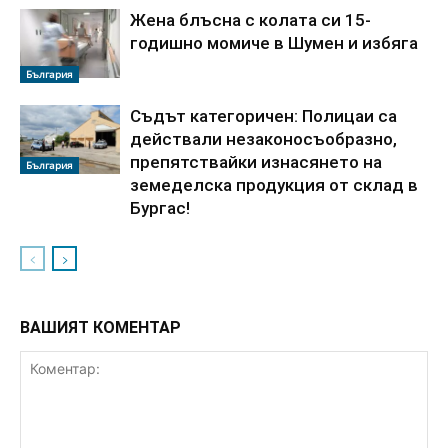
Жена блъсна с колата си 15-
годишно момиче в Шумен и избяга
България
Съдът категоричен: Полицаи са
действали незаконосъобразно,
препятствайки изнасянето на
България
земеделска продукция от склад в
Бургас!
ВАШИЯТ КОМЕНТАР