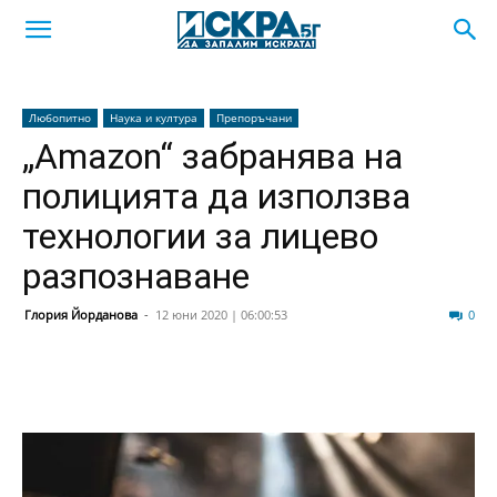
Любопитно
Наука и култура
Препоръчани
„Amazon“ забранява на
полицията да използва
технологии за лицево
разпознаване
Глория Йорданова
-
12 юни 2020 | 06:00:53
120
0