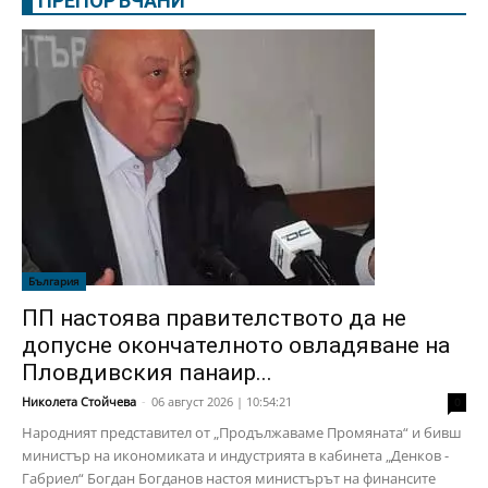
ПРЕПОРЪЧАНИ
България
ПП настоява правителството да не
допусне окончателното овладяване на
Пловдивския панаир...
Николета Стойчева
-
06 август 2026 | 10:54:21
0
Народният представител от „Продължаваме Промяната“ и бивш
министър на икономиката и индустрията в кабинета „Денков -
Габриел“ Богдан Богданов настоя министърът на финансите