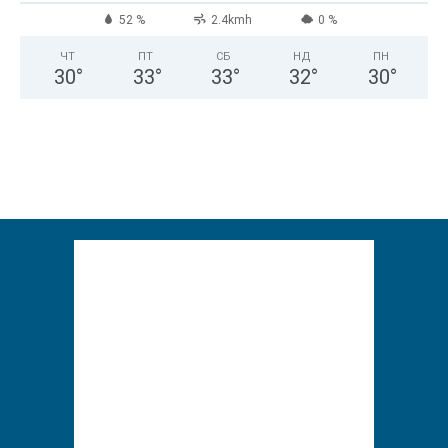
52 %
2.4kmh
0 %
ЧТ
ПТ
СБ
НД
ПН
30
°
33
°
33
°
32
°
30
°