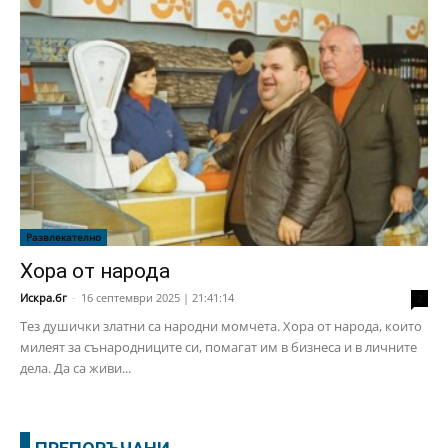
Развлекателно
Хора от народа
Искра.бг
-
16 септември 2025 | 21:41:14
2
Тез душички златни са народни момчета. Хора от народа, които
милеят за сънародниците си, помагат им в бизнеса и в личните
дела. Да са живи...