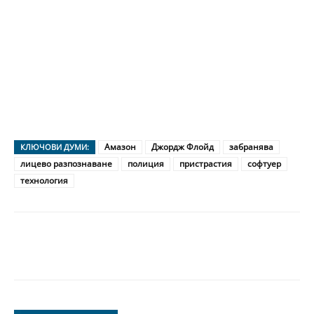
Амазон
Джордж Флойд
забранява
КЛЮЧОВИ ДУМИ:
лицево разпознаване
полиция
пристрастия
софтуер
технология