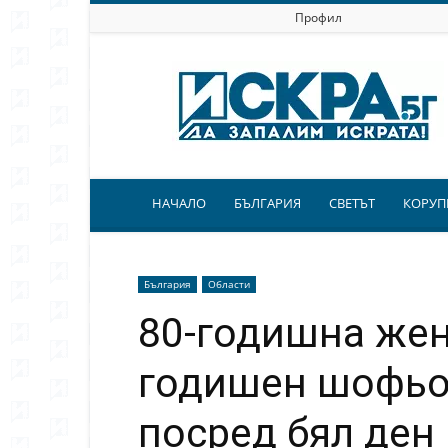
Профил
Искра.бг
НАЧАЛО
БЪЛГАРИЯ
СВЕТЪТ
КОРУП
България
Области
80-годишна жена
годишен шофьор
посред бял ден