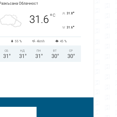
Разкъсана Облачност
°
31.8
°
C
31.6
°
31.6
55 %
4kmh
45 %
СБ
НД
ПН
ВТ
СР
31
°
31
°
31
°
30
°
30
°