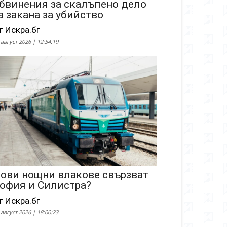
бвинения за скалъпено дело
а закана за убийство
т Искра.бг
 август 2026 | 12:54:19
ови нощни влакове свързват
офия и Силистра?
т Искра.бг
 август 2026 | 18:00:23