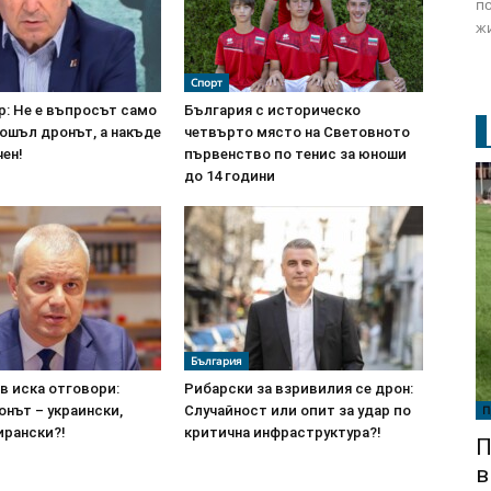
по
жи
Спорт
р: Не е въпросът само
България с историческо
ошъл дронът, а накъде
четвърто място на Световното
чен!
първенство по тенис за юноши
до 14 години
България
в иска отговори:
Рибарски за взривилия се дрон:
П
онът – украински,
Случайност или опит за удар по
ирански?!
критична инфраструктура?!
П
в