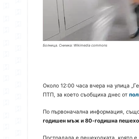
Болница. Снимка: Wikimedia commons
Около 12:00 часа вчера на улица „Г
ПТП, за което съобщиха днес от
пол
По първоначална информация, също
годишен мъж и 80-годишна пешех
Пострадала е пешеходката, която е