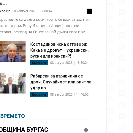
а...
кра.бг
-
08 август 2026 | 17:00:44
0
красивите си дълги коси, които се влачат зад нея,
като върви, Рену Дхариял (Индия) постави
етовен рекорд на Гинес за най-дълга коса при...
Костадинов иска отговори:
Какъв е дронът – украински,
руски или ирански?!
08 август 2026 | 15:50:24
България
Рибарски за взривилия се
дрон: Случайност или опит за
удар по...
08 август 2026 | 14:46:06
България
ВРЕМЕТО
ОБЩИНА БУРГАС