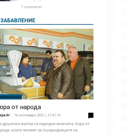
1 comments
ЗАБАВЛЕНИЕ
азвлекателно
ора от народа
кра.бг
-
16 септември 2025 | 21:41:14
2
з душички златни са народни момчета. Хора от
рода, които милеят за сънародниците си,