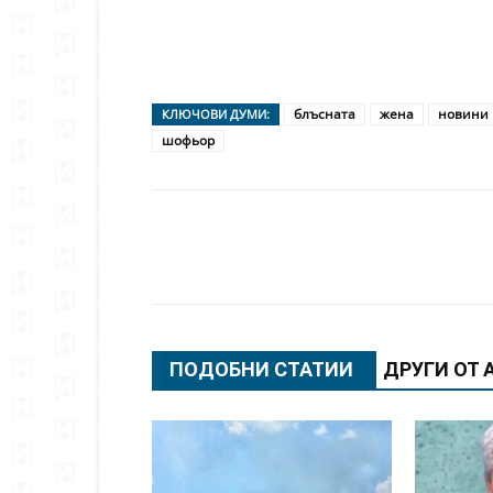
блъсната
жена
новини
КЛЮЧОВИ ДУМИ:
шофьор
Сподели
ПОДОБНИ СТАТИИ
ДРУГИ ОТ 