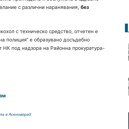
елание с различни наранявания,
без
лкохол с техническо средство, отчетен е
тна полиция“ е образувано досъдебно
 от НК под надзора на Районна прокуратура-
ам
ла в Асеновград