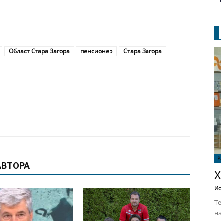
Област Стара Загора
пенсионер
Стара Загора
Р
АВТОРА
Х
Ис
Те
на