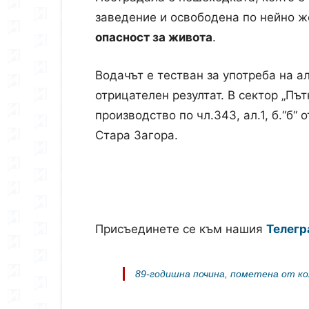
заведение и освободена по нейно ж
опасност за живота
.
Водачът е тестван за употреба на а
отрицателен резултат. В сектор „Пъ
производство по чл.343, ал.1, б.“б“
Стара Загора.
Присъединете се към нашия
Телегр
89-годишна почина, пометена от ко