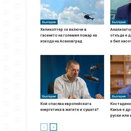
България
България
Хеликоптер се включи в
Анализато
гасенето на големия пожар на
откъде е д
изхода на Асеновград
е бил насо
България
България
Кой спасява европейската
Костадино
енергетика в жегите и сушата?
Какъв е др
руски или 