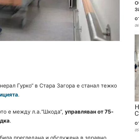
о
з
о
06
енерал Гурко“ в Стара Загора е станал тежко
ицията
.
Н
то е между л.а.“Шкода“,
управляван от 75-
С
одка
.
о
05
 била прегледана и обслужена в здравно