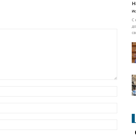
н
Ис
С 
до
св