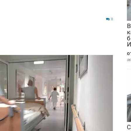
541
0
В
к
б
И
о
06
С