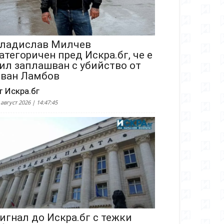
ладислав Милчев
атегоричен пред Искра.бг, че е
ил заплашван с убийство от
ван Ламбов
т Искра.бг
 август 2026 | 14:47:45
игнал до Искра.бг с тежки