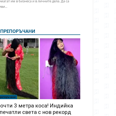
магат им в бизнеса и в личните дела. Да са
ви...
ПРЕПОРЪЧАНИ
репоръчани
очти 3 метра коса! Индийка
печатли света с нов рекорд