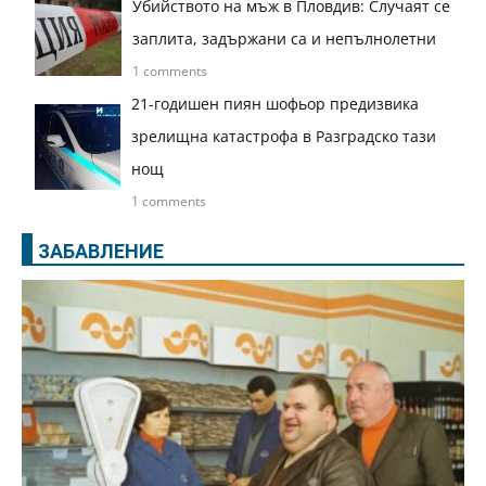
Убийството на мъж в Пловдив: Случаят се
заплита, задържани са и непълнолетни
1 comments
21-годишен пиян шофьор предизвика
зрелищна катастрофа в Разградско тази
нощ
1 comments
ЗАБАВЛЕНИЕ