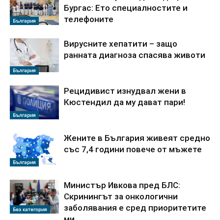
Бургас: Ето специалностите и
телефоните
България
Вирусните хепатити – защо
ранната диагноза спасява животи
България
Рецидивист изнудвал жени в
Кюстендил да му дават пари!
България
Жените в България живеят средно
със 7,4 години повече от мъжете
България
Министър Ивкова пред БЛС:
Скринингът за онкологични
заболявания е сред приоритетите
Без категория
ми