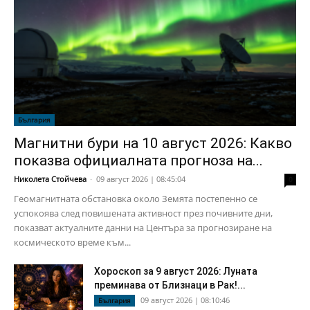
България
Магнитни бури на 10 август 2026: Какво
показва официалната прогноза на...
Николета Стойчева
-
09 август 2026 | 08:45:04
0
Геомагнитната обстановка около Земята постепенно се
успокоява след повишената активност през почивните дни,
показват актуалните данни на Центъра за прогнозиране на
космическото време към...
Хороскоп за 9 август 2026: Луната
преминава от Близнаци в Рак!...
09 август 2026 | 08:10:46
България