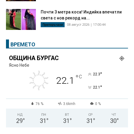
Почти 3 метра коса! Индийка впечатли
света с нов рекорд на...
08 август 2026 | 17:00:44
Препоръчани
ВРЕМЕТО
ОБЩИНА БУРГАС
Ясно Небе
°
22.3
°
C
22.1
°
22.1
76 %
3.6kmh
0 %
НД
ПН
ВТ
СР
ЧТ
29
°
31
°
31
°
31
°
30
°