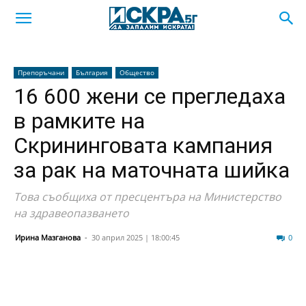
Препоръчани
България
Общество
16 600 жени се прегледаха
в рамките на
Скрининговата кампания
за рак на маточната шийка
Това съобщиха от пресцентъра на Министерство
на здравеопазването
Ирина Мазганова
-
30 април 2025 | 18:00:45
33
0