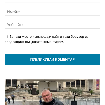
Запази моето име,поща,и сайт в този браузер за
следващият път ,когато коментирам.