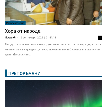
Развлекателно
Хора от народа
Искра.бг
-
16 септември 2025 | 21:41:14
2
Тез душички златни са народни момчета. Хора от народа, които
милеят за сънародниците си, помагат им в бизнеса и в личните
дела. Да са живи...
ПРЕПОРЪЧАНИ