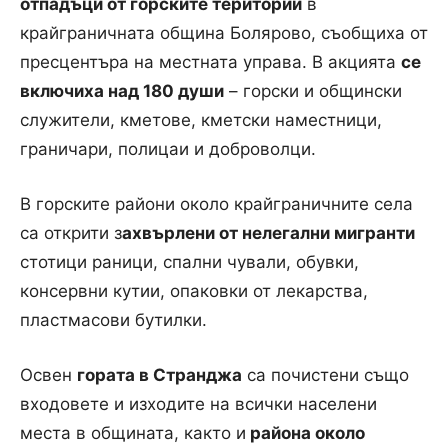
отпадъци от горските територии
в
крайграничната община Болярово, съобщиха от
пресцентъра на местната управа. В акцията
се
включиха над 180 души
– горски и общински
служители, кметове, кметски наместници,
граничари, полицаи и доброволци.
В горските райони около крайграничните села
са открити з
ахвърлени от нелегални мигранти
стотици раници, спални чували, обувки,
консервни кутии, опаковки от лекарства,
пластмасови бутилки.
Освен
гората в Странджа
са почистени също
входовете и изходите на всички населени
места в общината, както и
района около