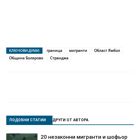
граница
мигранти
Област Ямбол
КЛЮЧОВИ ДУМИ:
Община Болярово
Странджа
ПОДОБНИ СТАТИИ
ДРУГИ ОТ АВТОРА
20 незаконни мигранти и шофьор