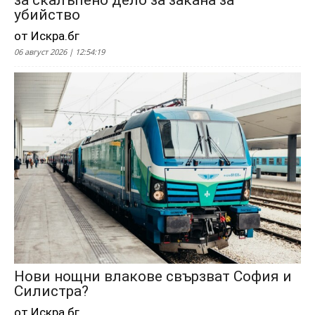
за скалъпено дело за закана за
убийство
от Искра.бг
06 август 2026 | 12:54:19
Нови нощни влакове свързват София и
Силистра?
от Искра.бг