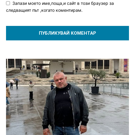
Запази моето име,поща,и сайт в този браузер за
следващият път ,когато коментирам.