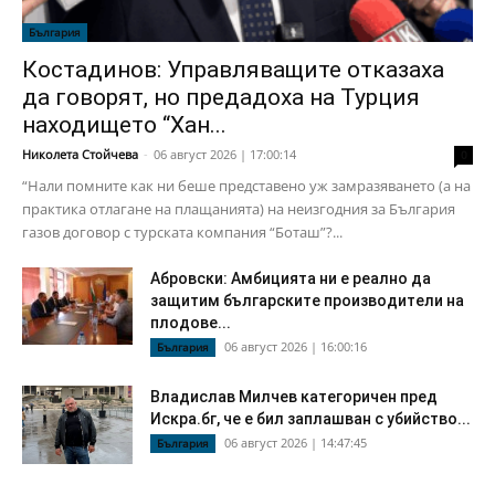
България
Костадинов: Управляващите отказаха
да говорят, но предадоха на Турция
находището “Хан...
Николета Стойчева
-
06 август 2026 | 17:00:14
0
“Нали помните как ни беше представено уж замразяването (а на
практика отлагане на плащанията) на неизгодния за България
газов договор с турската компания “Боташ”?...
Абровски: Амбицията ни е реално да
защитим българските производители на
плодове...
06 август 2026 | 16:00:16
България
Владислав Милчев категоричен пред
Искра.бг, че е бил заплашван с убийство...
06 август 2026 | 14:47:45
България