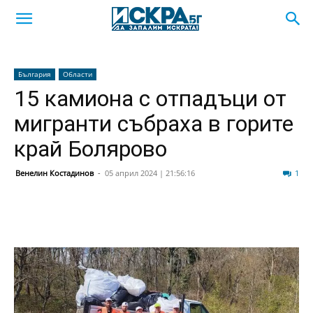
България
Области
15 камиона с отпадъци от
мигранти събраха в горите
край Болярово
Венелин Костадинов
-
05 април 2024 | 21:56:16
1285
1