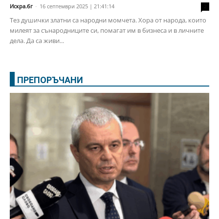
Искра.бг
-
16 септември 2025 | 21:41:14
2
Тез душички златни са народни момчета. Хора от народа, които
милеят за сънародниците си, помагат им в бизнеса и в личните
дела. Да са живи...
ПРЕПОРЪЧАНИ