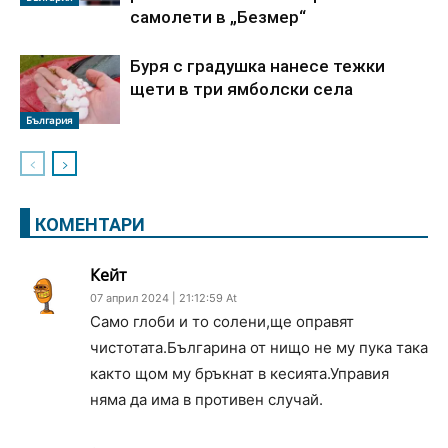
самолети в „Безмер“
Буря с градушка нанесе тежки
щети в три ямболски села
България
КОМЕНТАРИ
Кейт
07 април 2024 | 21:12:59 At
Само глоби и то солени,ще оправят
чистотата.Българина от нищо не му пука така
както щом му бръкнат в кесията.Управия
няма да има в противен случай.