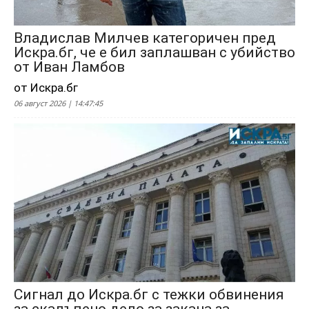
Владислав Милчев категоричен пред
Искра.бг, че е бил заплашван с убийство
от Иван Ламбов
от Искра.бг
06 август 2026 | 14:47:45
Сигнал до Искра.бг с тежки обвинения