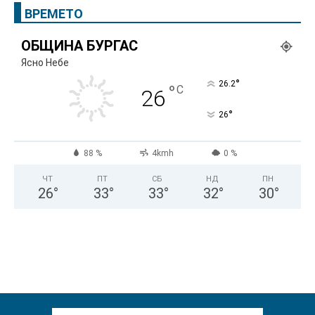
ВРЕМЕТО
ОБЩИНА БУРГАС
Ясно Небе
°
26.2
°
C
26
°
26
88 %
4kmh
0 %
ЧТ
ПТ
СБ
НД
ПН
26
°
33
°
33
°
32
°
30
°