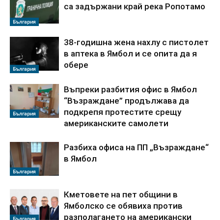
са задържани край река Ропотамо
България
38-годишна жена нахлу с пистолет
в аптека в Ямбол и се опита да я
обере
България
Въпреки разбития офис в Ямбол
“Възраждане” продължава да
подкрепя протестите срещу
България
американските самолети
Разбиха офиса на ПП „Възраждане“
в Ямбол
България
Кметовете на пет общини в
Ямболско се обявиха против
разполагането на американски
България