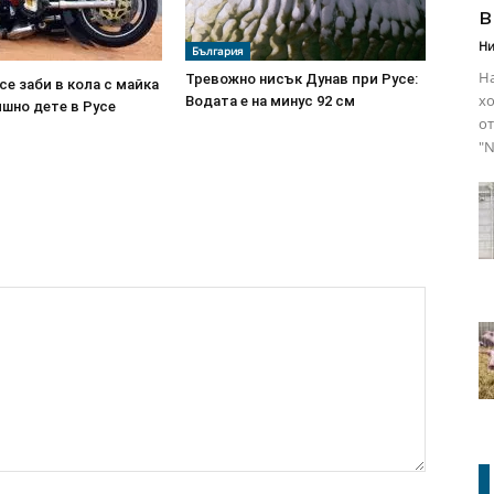
в
Ни
България
На
Тревожно нисък Дунав при Русе:
е заби в кола с майка
хо
Водата е на минус 92 см
шно дете в Русе
от
"N