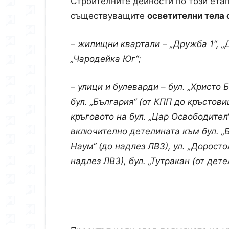
Строителните дейности по този ета
съществуващите
осветителни тела 
– жилищни квартали – „Дружба 1“, „
„Чародейка Юг“;
– улици и булеварди – бул. „Христо Б
бул. „България“ (от КПП до кръстовищ
кръговото на бул. „Цар Освободител
включително детелината към бул. „Бъ
Наум“ (до надлез ЛВЗ), ул. „Дорост
надлез ЛВЗ), бул. „Тутракан (от дет