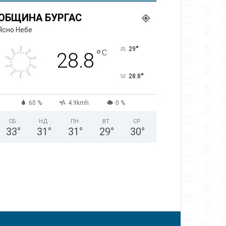
ОБЩИНА БУРГАС
Ясно Небе
°
29
°
C
28.8
°
28.8
60 %
4.9kmh
0 %
СБ
НД
ПН
ВТ
СР
33
°
31
°
31
°
29
°
30
°