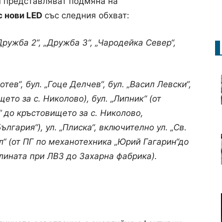
п представляват подмяна на
с нови LED
със следния обхват:
Дружба 2“, „Дружба 3“, „Чародейка Север“,
отев“, бул. „Гоце Делчев“, бул. „Васил Левски“,
ето за с. Николово), бул. „Липник“ (от
“ до кръстовището за с. Николово,
лгария“), ул. „Плиска“, включително ул. „Св.
ол“ (от ПГ по механотехника „Юрий Гагарин“до
елината при ЛВЗ до Захарна фабрика).