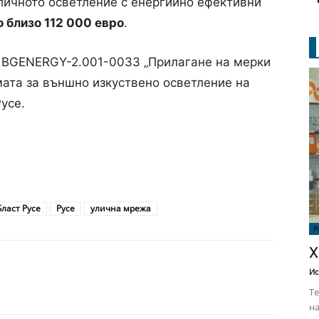
личното осветление с енергийно ефективни
 близо 112 000 евро
.
т BGENERGY-2.001-0033 „Прилагане на мерки
мата за външно изкуствено осветление на
усе.
ласт Русе
Русе
улична мрежа
Р
Х
Ис
Те
на