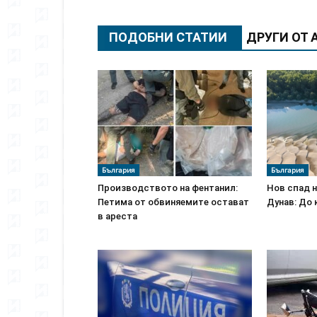
ПОДОБНИ СТАТИИ
ДРУГИ ОТ 
България
България
Производството на фентанил:
Нов спад н
Петима от обвиняемите остават
Дунав: До 
в ареста