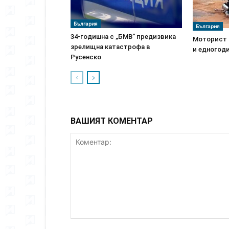
България
България
34-годишна с „БМВ“ предизвика
Моторист с
зрелищна катастрофа в
и едногоди
Русенско
ВАШИЯТ КОМЕНТАР