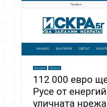
Профил
Искра.бг
НАЧАЛО
БЪЛГАРИЯ
СВЕТЪТ
КОРУП
България
Области
112 000 евро щ
Русе от енерги
уличната нрежа