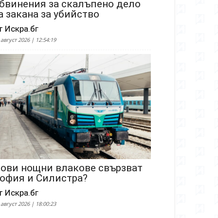
бвинения за скалъпено дело
а закана за убийство
т Искра.бг
 август 2026 | 12:54:19
ови нощни влакове свързват
офия и Силистра?
т Искра.бг
 август 2026 | 18:00:23