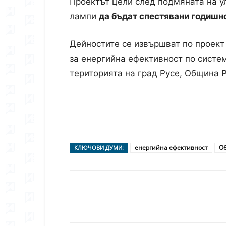
Проектът цели след подмяната на у
лампи
да бъдат спестявани годишно
Дейностите се извършват по проек
за енергийна ефективност по систе
територията на град Русе, Община Р
енергийна ефективност
Об
КЛЮЧОВИ ДУМИ:
Сподели