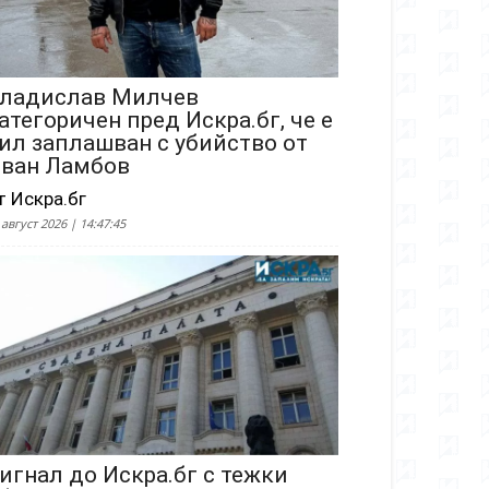
ладислав Милчев
атегоричен пред Искра.бг, че е
ил заплашван с убийство от
ван Ламбов
т Искра.бг
 август 2026 | 14:47:45
игнал до Искра.бг с тежки