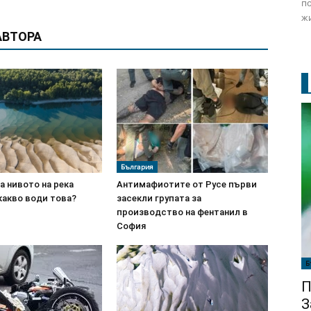
по
жи
АВТОРА
България
а нивото на река
Антимафиотите от Русе първи
какво води това?
засекли групата за
производство на фентанил в
София
Б
П
З