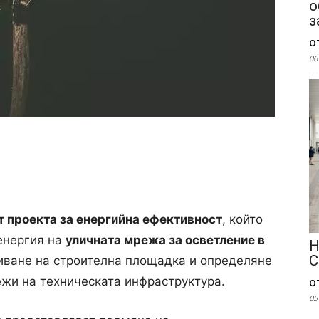
о
з
о
06
т проекта за енергийна ефективност
, който
енергия на
уличната мрежа за осветление в
Н
С
риване на строителна площадка и определяне
ежи на техническата инфраструктура.
о
05