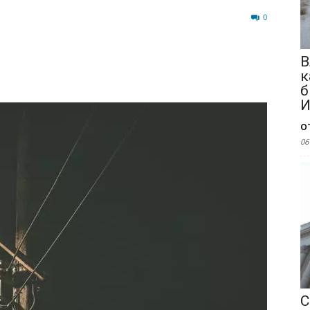
79
0
В
к
б
И
о
06
С