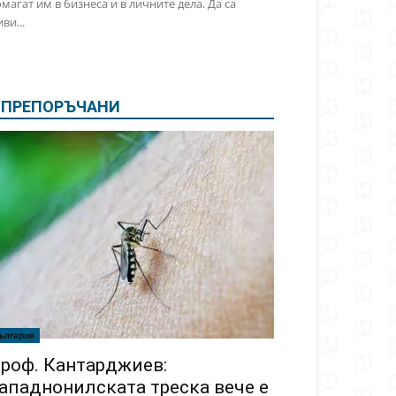
магат им в бизнеса и в личните дела. Да са
ви...
ПРЕПОРЪЧАНИ
ългария
роф. Кантарджиев:
ападнонилската треска вече е