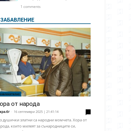
1 comments
ЗАБАВЛЕНИЕ
азвлекателно
ора от народа
кра.бг
-
16 септември 2025 | 21:41:14
2
з душички златни са народни момчета. Хора от
рода, които милеят за сънародниците си,