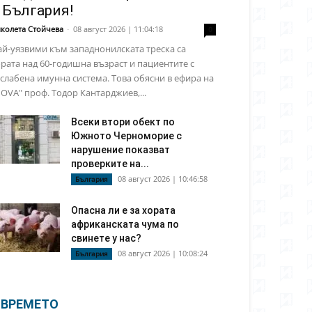
 България!
колета Стойчева
-
08 август 2026 | 11:04:18
0
й-уязвими към западнонилската треска са
рата над 60-годишна възраст и пациентите с
слабена имунна система. Това обясни в ефира на
OVA" проф. Тодор Кантарджиев,...
Всеки втори обект по
Южното Черноморие с
нарушение показват
проверките на...
08 август 2026 | 10:46:58
България
Опасна ли е за хората
африканската чума по
свинете у нас?
08 август 2026 | 10:08:24
България
ВРЕМЕТО