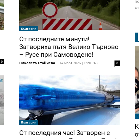
по
жи
България
От последните минути!
Затвориха пътя Велико Търново
– Русе при Самоводене!
0
Николета Стойчева
-
14 март 2026 | 09:01:43
0
Б
България
К
От последния час! Затворен е
о