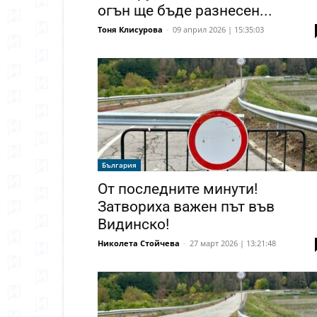
огън ще бъде разнесен...
Тоня Клисурова
-
09 април 2026 | 15:35:03
България
От последните минути!
Затвориха важен път във
Видинско!
Николета Стойчева
-
27 март 2026 | 13:21:48