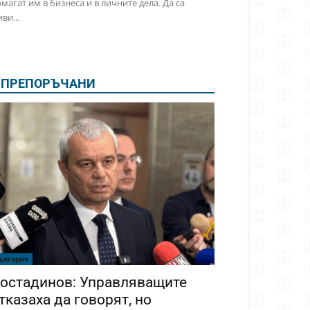
магат им в бизнеса и в личните дела. Да са
ви...
ПРЕПОРЪЧАНИ
ългария
остадинов: Управляващите
тказаха да говорят, но