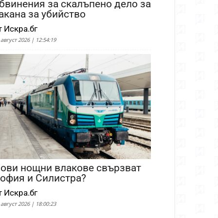
бвинения за скалъпено дело за
акана за убийство
т Искра.бг
 август 2026 | 12:54:19
ови нощни влакове свързват
офия и Силистра?
т Искра.бг
 август 2026 | 18:00:23