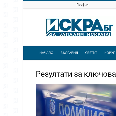
Профил
Искра.бг
НАЧАЛО
БЪЛГАРИЯ
СВЕТЪТ
КОРУП
Резултати за ключова