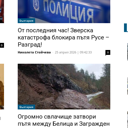
България
От последния час! Зверска
катастрофа блокира пътя Русе –
Разград!
0
Николета Стойчева
-
25 април 2026 | 09:42:33
0
България
Огромно свлачище затвори
я
пътя между Белица и Загражден