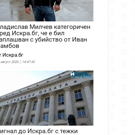
ладислав Милчев категоричен
ред Искра.бг, че е бил
аплашван с убийство от Иван
амбов
т Искра.бг
 август 2026 | 14:47:45
игнал до Искра.бг с тежки