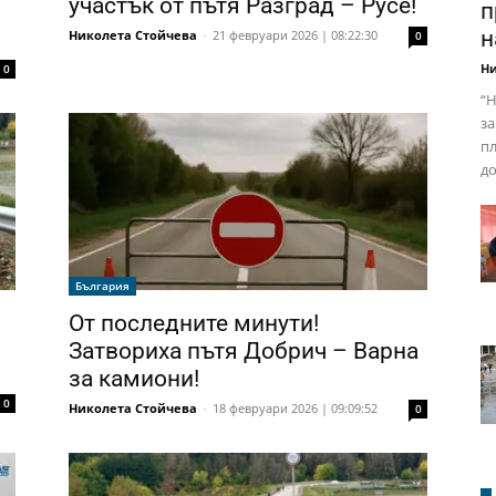
участък от пътя Разград – Русе!
п
н
Николета Стойчева
-
21 февруари 2026 | 08:22:30
0
Ни
0
“Н
за
пл
до
България
От последните минути!
Затвориха пътя Добрич – Варна
за камиони!
0
Николета Стойчева
-
18 февруари 2026 | 09:09:52
0