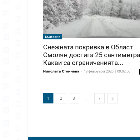
България
Снежната покривка в Област
Смолян достига 25 сантиметра
Какви са ограниченията...
Николета Стойчева
-
18 февруари 2026 | 09:02:50
...
1
2
3
7