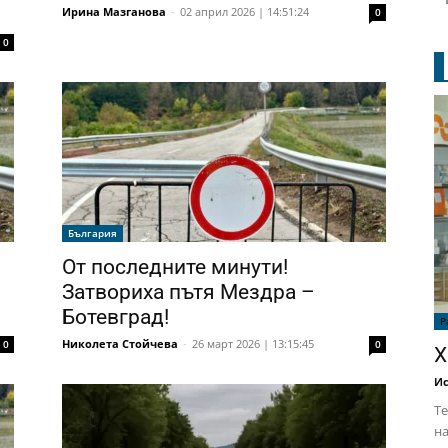
Ирина Мазганова
-
02 април 2026 | 14:51:24
0
0
България
От последните минути!
Затвориха пътя Мездра –
Ботевград!
Р
Николета Стойчева
-
26 март 2026 | 13:15:45
0
0
Х
Ис
Те
на