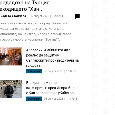
редадоха на Турция
аходището “Хан...
колета Стойчева
-
06 август 2026 | 17:00:14
0
али помните как ни беше представено уж
мразяването (а на практика отлагане на
ащанията) на неизгодния за България газов
говор с турската компания “Боташ”?...
Абровски: Амбицията ни е
реално да защитим
българските производители на
плодове...
06 август 2026 | 16:00:16
България
Владислав Милчев
категоричен пред Искра.бг, че
е бил заплашван с убийство...
06 август 2026 | 14:47:45
България