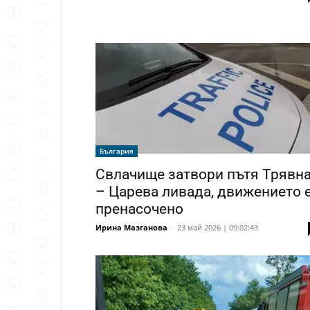
България
Свлачище затвори пътя Трявн
– Царева ливада, движението 
пренасочено
Ирина Мазганова
-
23 май 2026 | 09:02:43