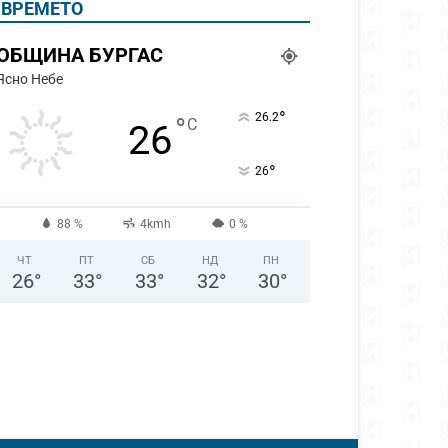
ВРЕМЕТО
ОБЩИНА БУРГАС
Ясно Небе
°
26.2
°
C
26
°
26
88 %
4kmh
0 %
ЧТ
ПТ
СБ
НД
ПН
26
°
33
°
33
°
32
°
30
°