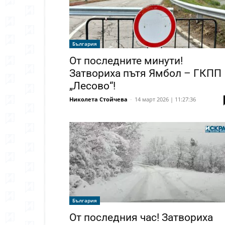
България
От последните минути!
Затвориха пътя Ямбол – ГКПП
„Лесово“!
Николета Стойчева
-
14 март 2026 | 11:27:36
България
От последния час! Затвориха