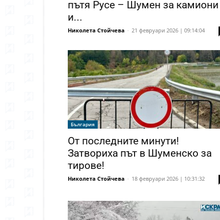
пътя Русе – Шумен за камиони
и...
Николета Стойчева
-
21 февруари 2026 | 09:14:04
България
От последните минути!
Затвориха път в Шуменско за
тирове!
Николета Стойчева
-
18 февруари 2026 | 10:31:32