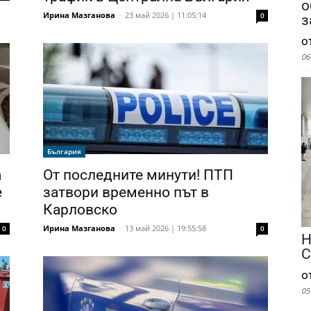
о
Ирина Мазганова
-
23 май 2026 | 11:05:14
0
з
о
06
България
а
От последните минути! ПТП
е
затвори временно път в
Карловско
Ирина Мазганова
-
13 май 2026 | 19:55:58
0
0
Н
С
о
05