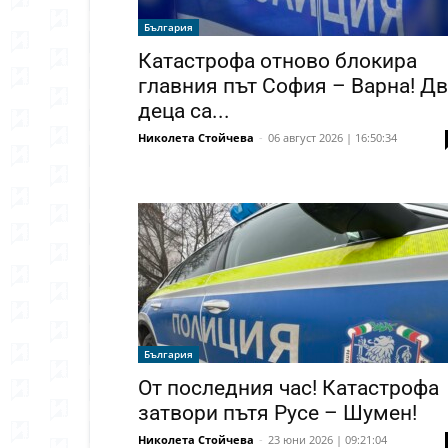
България
Катастрофа отново блокира
главния път София – Варна! Д
деца са...
Николета Стойчева
-
06 август 2026 | 16:50:34
България
От последния час! Катастрофа
затвори пътя Русе – Шумен!
Николета Стойчева
-
23 юни 2026 | 09:21:04