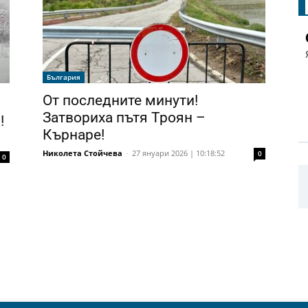
България
От последните минути!
Затвориха пътя Троян –
!
Кърнаре!
Николета Стойчева
-
27 януари 2026 | 10:18:52
0
0