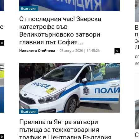
България
От последния час! Зверска
ве
катастрофа във
В
п
Великотърновско затвори
з
главния път София...
0
Л
Николета Стойчева
-
03 август 2026 | 14:45:26
0
о
06
България
Прелялата Янтра затвори
пътища за тежкотоварния
С
трафик в Централна България
0