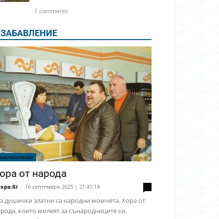
1 comments
ЗАБАВЛЕНИЕ
азвлекателно
ора от народа
кра.бг
-
16 септември 2025 | 21:41:14
2
з душички златни са народни момчета. Хора от
рода, които милеят за сънародниците си,