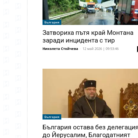
България
Затвориха пътя край Монтана
заради инцидента с тир
Николета Стойчева
-
12 май 2026 | 09:53:46
България
България остава без делегаци
до Йерусалим, Благодатният