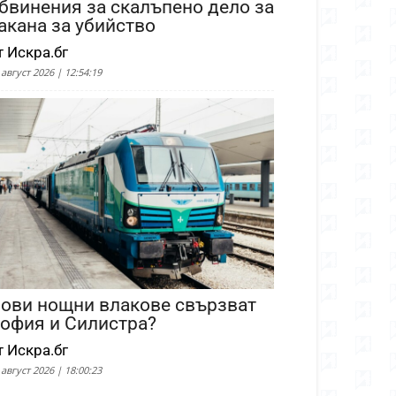
бвинения за скалъпено дело за
акана за убийство
т Искра.бг
 август 2026 | 12:54:19
ови нощни влакове свързват
офия и Силистра?
т Искра.бг
 август 2026 | 18:00:23