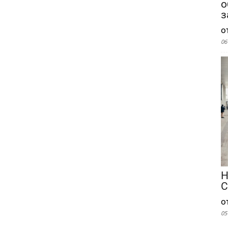
о
з
о
06
Н
С
о
05