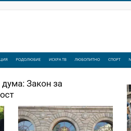
ЦИЯ
РОДОЛЮБИЕ
ИСКРА ТВ
ЛЮБОПИТНО
СПОРТ
 дума: Закон за
ост