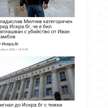
ладислав Милчев категоричен
ред Искра.бг, че е бил
аплашван с убийство от Иван
амбов
т Искра.бг
 август 2026 | 14:47:45
игнал до Искра.бг с тежки