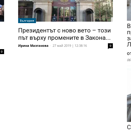
България
В
Президентът с ново вето – този
п
път върху промените в Закона...
з
Л
Ирина Мазганова
-
27 май 2019 | 12:38:16
0
0
о
06
С