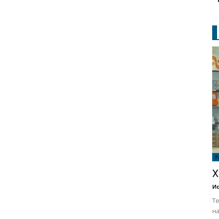
Р
Х
Ис
Те
на