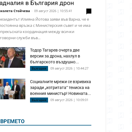
адналия в България дрон
колета Стойчева
-
09 август 2026 | 10:55:41
0
езидентът Илияна Йотова заяви във Варна, че е
постоянна връзка с Министерския съвет и че има
епрекъсната координация между всички
говорни служби във...
Тодор Тагарев очерта две
версии за дрона, нахлул в
българското въздушно...
09 август 2026 | 10:44:27
България
Социалните мрежи се взривиха
заради „изтритата“ тениска на
военния министър! Новината...
09 август 2026 | 10:09:01
България
ВРЕМЕТО