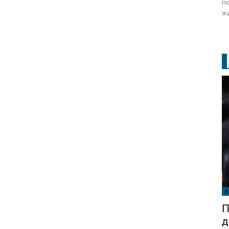
по
жи
Б
П
д