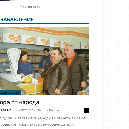
1 comments
ЗАБАВЛЕНИЕ
азвлекателно
ора от народа
кра.бг
-
16 септември 2025 | 21:41:14
2
з душички златни са народни момчета. Хора от
рода, които милеят за сънародниците си,