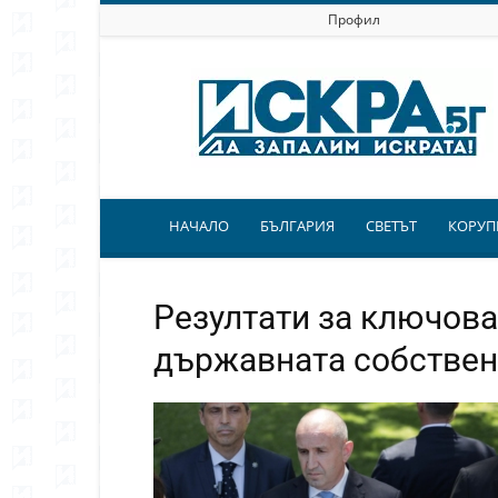
Профил
Искра.бг
НАЧАЛО
БЪЛГАРИЯ
СВЕТЪТ
КОРУП
Резултати за ключова
държавната собствен