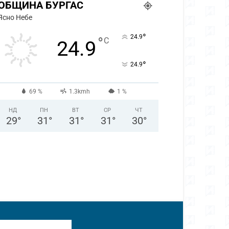
ОБЩИНА БУРГАС
Ясно Небе
°
24.9
°
C
24.9
°
24.9
69 %
1.3kmh
1 %
НД
ПН
ВТ
СР
ЧТ
29
°
31
°
31
°
31
°
30
°