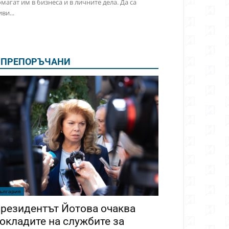
магат им в бизнеса и в личните дела. Да са
ви...
ПРЕПОРЪЧАНИ
ългария
резидентът Йотова очаква
окладите на службите за